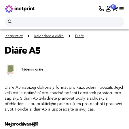
0
Inetprint.cz
Kalendáře a diáře
Diáře
Diáře A5
Týdenní diáře
Diáře A5 nabízejí dokonalý formát pro každodenní použití. Jejich
velikost je optimální pro snadné nošení i dostatek prostoru pro
zápisky. S diáři A5 zvládnete plánovat úkoly a schůzky s
přehledem. Jsou praktickým pomocníkem pro osobní i pracovní
život. Pořiďte si diář A5 a uspořádejte si svůj čas.
Nejprodávanější