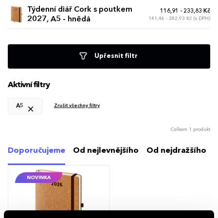
Týdenní diář Cork s poutkem
116,91 - 233,83 Kč
2027, A5 - hnědá
141,46 - 282,93 Kč (s DPH)
Upřesnit filtr
Aktivní filtry
A5
Zrušit všechny filtry
Celkem 1 produkt
Doporučujeme
Od nejlevnějšího
Od nejdražšího
NOVINKA