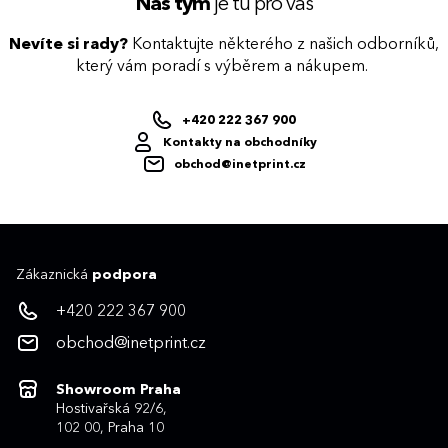
Náš tým
je tu pro vás
Nevíte si rady?
Kontaktujte některého z našich odborníků,
který vám poradí s výběrem a nákupem.
+420 222 367 900
Kontakty na obchodníky
obchod@inetprint.cz
Zákaznická
podpora
+420 222 367 900
obchod@inetprint.cz
Showroom Praha
Hostivařská 92/6,
102 00, Praha 10