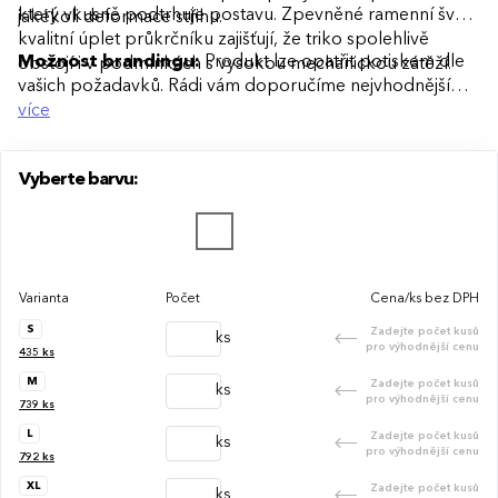
který vkusně podtrhuje postavu. Zpevněné ramenní švy a
jakékoli deformace střihu.
kvalitní úplet průkrčníku zajišťují, že triko spolehlivě
Možnost brandingu:
Produkt lze opatřit potiskem dle
obstojí i v podmínkách s vysokou mechanickou zátěží.
vašich požadavků. Rádi vám doporučíme nejvhodnější
technologii potisku s ohledem na design i váš rozpočet.
více
Vyberte barvu:
Varianta
Počet
Cena/ks bez DPH
S
Zadejte počet kusů
ks
pro výhodnější cenu
435
ks
M
Zadejte počet kusů
ks
pro výhodnější cenu
739
ks
L
Zadejte počet kusů
ks
pro výhodnější cenu
792
ks
XL
Zadejte počet kusů
ks