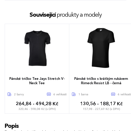
Související
produkty a modely
Pánské tričko Tee Jays Stretch V-
Pánské tričko s krátkým rukávem
Neck Tee
Rimeck Resist LB - černá
2 barvy
6 velikostí
1 barva
6 velikostí
264,84 - 494,28 Kč
130,56 - 188,17 Kč
320,46 - 598,08 Kč (s DPH)
157,98 - 227,69 Kč (s DPH)
S
M
L
XL
XXL
3XL
S
M
L
XL
XXL
3XL
Popis