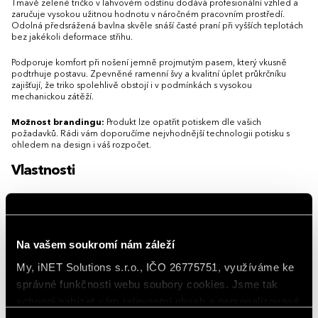
Tmavě zelené tričko v lahvovém odstínu dodává profesionální vzhled a
zaručuje vysokou užitnou hodnotu v náročném pracovním prostředí.
Odolná předsrážená bavlna skvěle snáší časté praní při vyšších teplotách
bez jakékoli deformace střihu.
Podporuje komfort při nošení jemně projmutým pasem, který vkusně
podtrhuje postavu. Zpevněné ramenní švy a kvalitní úplet průkrčníku
zajišťují, že triko spolehlivě obstojí i v podmínkách s vysokou
mechanickou zátěží.
Možnost brandingu:
Produkt lze opatřit potiskem dle vašich
požadavků. Rádi vám doporučíme nejvhodnější technologii potisku s
ohledem na design i váš rozpočet.
Vlastnosti
Gramáž
200 g/m²
Hlavní barva
Lahvově zelená
Na vašem soukromí nám záleží
Materiál
bavlna 100 %
My, iNET Solutions s.r.o., IČO 26775751, využíváme ke
správné funkčnosti webu soubory cookies. Jsme tak
Rukávy
Krátký rukáv
schopni nabízet vám relevantní obsah a personalizované
Střih/Styl
Slim fit (přiléhavá), Basic