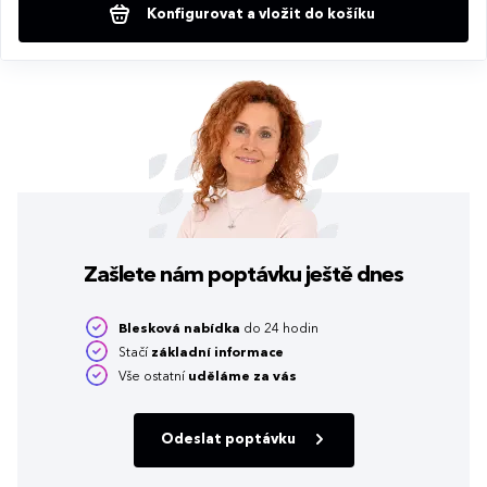
Konfigurovat a vložit do košíku
Zašlete nám poptávku
ještě dnes
Blesková nabídka
do 24 hodin
Stačí
základní informace
Vše ostatní
uděláme za vás
Odeslat poptávku