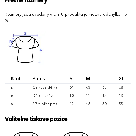
Přesné rozměry
Rozměry jsou uvedeny v cm. U produktu je možná odchylka ±5
%.
Kód
Popis
S
M
L
XL
Celková délka
61
63
65
68
D
Délka rukávu
10
11
12
13
R
Šířka přes prsa
42
46
50
55
S
Volitelné tiskové pozice