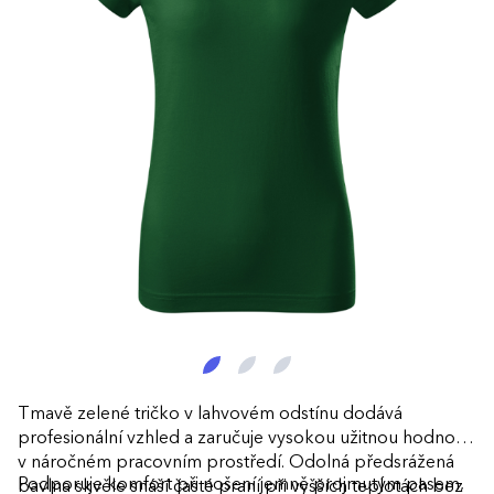
Tmavě zelené tričko v lahvovém odstínu dodává
profesionální vzhled a zaručuje vysokou užitnou hodnotu
v náročném pracovním prostředí. Odolná předsrážená
Podporuje komfort při nošení jemně projmutým pasem,
bavlna skvěle snáší časté praní při vyšších teplotách bez