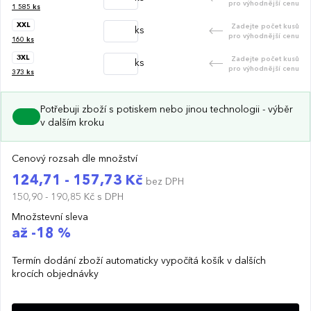
pro výhodnější cenu
1 585
ks
XXL
Zadejte počet kusů
ks
pro výhodnější cenu
160
ks
3XL
Zadejte počet kusů
ks
pro výhodnější cenu
373
ks
Potřebuji zboží s potiskem nebo jinou technologii - výběr
v dalším kroku
Cenový rozsah dle množství
124,71 - 157,73 Kč
bez DPH
150,90 - 190,85 Kč
s DPH
Množstevní sleva
až -18 %
Termín dodání zboží automaticky vypočítá košík v dalších
krocích objednávky