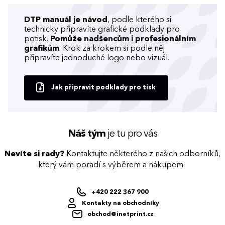
DTP manuál je návod
, podle kterého si
technicky připravíte grafické podklady pro
potisk.
Pomůže nadšencům i profesionálním
grafikům
. Krok za krokem si podle něj
připravíte jednoduché logo nebo vizuál.
Jak připravit podklady pro tisk
Náš tým
je tu pro vás
Nevíte si rady?
Kontaktujte některého z našich odborníků,
který vám poradí s výběrem a nákupem.
+420 222 367 900
Kontakty na obchodníky
obchod@inetprint.cz