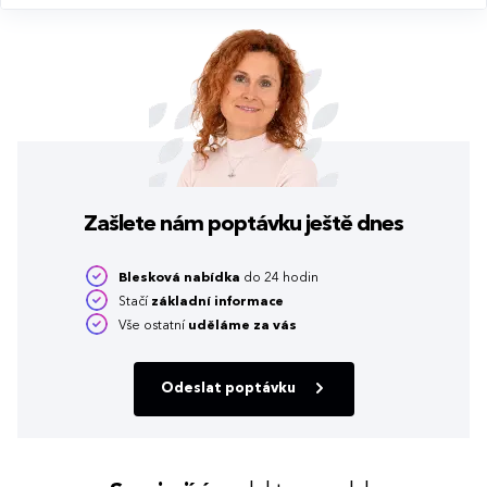
Zašlete nám poptávku
ještě dnes
Blesková nabídka
do 24 hodin
Stačí
základní informace
Vše ostatní
uděláme za vás
Odeslat poptávku