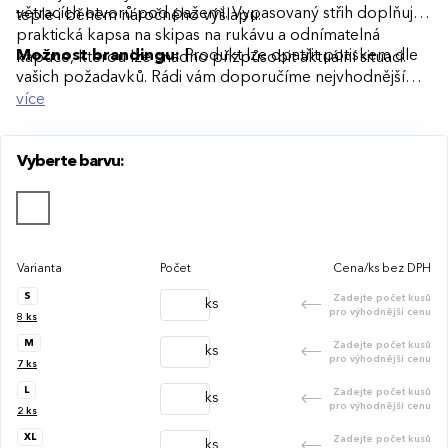
větracích otvorů pod pažemi. Vypasovaný střih doplňuje
teple i během náročného výšlapu.
praktická kapsa na skipas na rukávu a odnímatelná
Možnost brandingu:
Produkt lze opatřit potiskem dle
kapuce, kterou lze snadno přizpůsobit aktuální situaci.
vašich požadavků. Rádi vám doporučíme nejvhodnější
technologii potisku s ohledem na design i váš rozpočet.
více
Vyberte barvu:
Varianta
Počet
Cena/ks bez DPH
S
Zadejte počet kusů
ks
pro výhodnější cenu
8
ks
M
Zadejte počet kusů
ks
pro výhodnější cenu
7
ks
L
Zadejte počet kusů
ks
pro výhodnější cenu
2
ks
XL
Zadejte počet kusů
ks