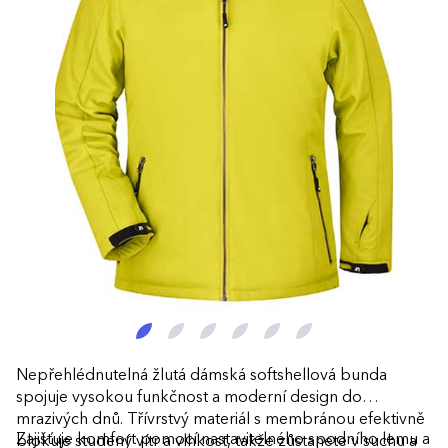
Nepřehlédnutelná žlutá dámská softshellová bunda
spojuje vysokou funkčnost a moderní design do
mrazivých dnů. Třívrstvý materiál s membránou efektivně
Zajišťuje komfort pomocí nastavitelného spodního lemu a
blokuje studený vítr a vlhkost, takže zůstanete v suchu a