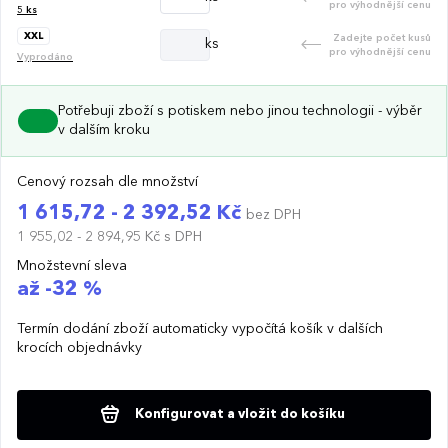
pro výhodnější cenu
5
ks
XXL
Zadejte počet kusů
ks
pro výhodnější cenu
Vyprodáno
Potřebuji zboží s potiskem nebo jinou technologii - výběr
v dalším kroku
Cenový rozsah dle množství
1 615,72 - 2 392,52 Kč
bez DPH
1 955,02 - 2 894,95 Kč
s DPH
Množstevní sleva
až -32 %
Termín dodání zboží automaticky vypočítá košík v dalších
krocích objednávky
Konfigurovat a vložit do košíku