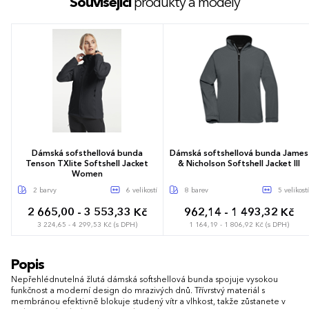
Související
produkty a modely
Dámská sofsthellová bunda
Dámská softshellová bunda James
Tenson TXlite Softshell Jacket
& Nicholson Softshell Jacket III
Women
2 barvy
6 velikostí
8 barev
5 velikostí
2 665,00 - 3 553,33 Kč
962,14 - 1 493,32 Kč
3 224,65 - 4 299,53 Kč (s DPH)
1 164,19 - 1 806,92 Kč (s DPH)
XS
S
M
L
XL
XXL
S
M
L
XL
XXL
Popis
Nepřehlédnutelná žlutá dámská softshellová bunda spojuje vysokou
funkčnost a moderní design do mrazivých dnů. Třívrstvý materiál s
membránou efektivně blokuje studený vítr a vlhkost, takže zůstanete v