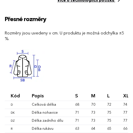
Více o technologiích potisku
Přesné rozměry
Rozměry jsou uvedeny v cm. U produktu je možná odchylka ±5
%.
Kód
Popis
S
M
L
XL
Celková délka
68
70
72
74
D
Délka nohavice
71
73
75
77
DK
Délka zadního dílu
71
73
75
77
DZ
Délka rukávu
63
64
65
66
R