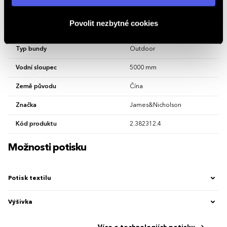
osobních údajů
.
Sport
Lyžařské, Sportovní
Povolit nezbytné cookies
Střih bundy
Vypasovaný
Typ bundy
Outdoor
Vodní sloupec
5000 mm
Země původu
Čína
Značka
James&Nicholson
Kód produktu
2.382312.4
Možnosti potisku
Potisk textilu
Výšivka