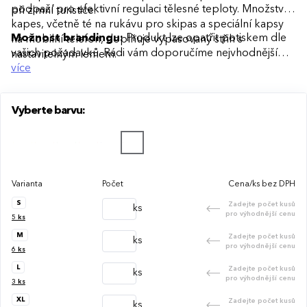
podpaží pro efektivní regulaci tělesné teploty. Množství
při zimní turistice.
kapes, včetně té na rukávu pro skipas a speciální kapsy
Možnost brandingu:
Produkt lze opatřit potiskem dle
na mobilní telefon, doplňuje vypasovaný střih s
vašich požadavků. Rádi vám doporučíme nejvhodnější
nastavitelným lemem.
technologii potisku s ohledem na design i váš rozpočet.
více
Vyberte barvu:
Varianta
Počet
Cena/ks bez DPH
S
Zadejte počet kusů
ks
pro výhodnější cenu
5
ks
M
Zadejte počet kusů
ks
pro výhodnější cenu
6
ks
L
Zadejte počet kusů
ks
pro výhodnější cenu
3
ks
XL
Zadejte počet kusů
ks