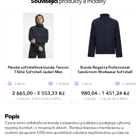
Související
produkty a modely
Pánská softshellová bunda Tenson
Bunda Regatta Professional
TXlite Softshell Jacket Men
Sandstorm Workwear Softshell
2 barvy
7 velikostí
2 barvy
6 velikostí
2 665,00 - 3 553,33 Kč
980,04 - 1 451,24 Kč
3 224,65 - 4 299,53 Kč (s DPH)
1 185,85 - 1 756,00 Kč (s DPH)
S
M
L
XL
XXL
3XL
S
M
L
XL
XXL
3XL
Popis
4XL
Černá zimní softshellová bunda s elastickou podšívkou poskytuje výborný
tepelný komfort i v mrazivých dnech. Třívrstvá tkanina s membránou a
vodním sloupcem 5000 mm spolehlivě odolává nepříznivému počasí na