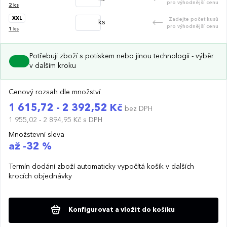
pro výhodnější cenu
2
ks
XXL
Zadejte počet kusů
ks
pro výhodnější cenu
1
ks
Potřebuji zboží s potiskem nebo jinou technologii - výběr
v dalším kroku
Cenový rozsah dle množství
1 615,72 - 2 392,52 Kč
bez DPH
1 955,02 - 2 894,95 Kč
s DPH
Množstevní sleva
až -32 %
Termín dodání zboží automaticky vypočítá košík v dalších
krocích objednávky
Konfigurovat a vložit do košíku