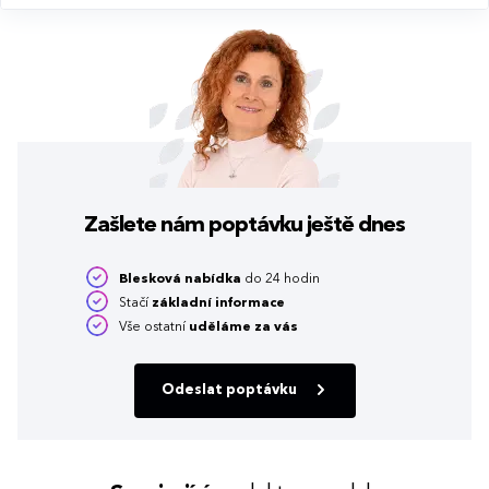
Zašlete nám poptávku
ještě dnes
Blesková nabídka
do 24 hodin
Stačí
základní informace
Vše ostatní
uděláme za vás
Odeslat poptávku