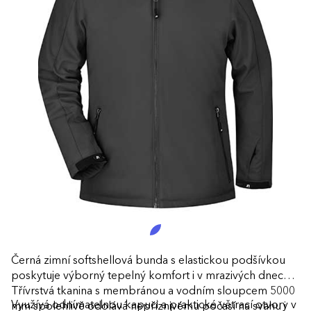
Černá zimní softshellová bunda s elastickou podšívkou
poskytuje výborný tepelný komfort i v mrazivých dnech.
Třívrstvá tkanina s membránou a vodním sloupcem 5000
Využívá odnímatelnou kapuci a praktické větrací otvory v
mm spolehlivě odolává nepříznivému počasí na svahu i