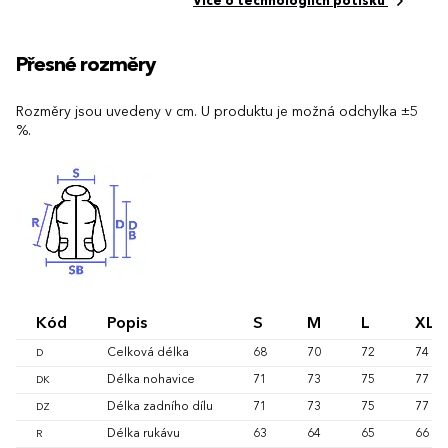
Více o technologiích potisku
Přesné rozměry
Rozměry jsou uvedeny v cm. U produktu je možná odchylka ±5
%.
Kód
Popis
S
M
L
XL
Celková délka
68
70
72
74
D
Délka nohavice
71
73
75
77
DK
Délka zadního dílu
71
73
75
77
DZ
Délka rukávu
63
64
65
66
R