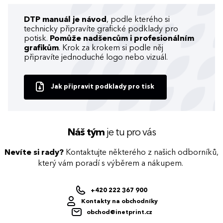
DTP manuál je návod
, podle kterého si
technicky připravíte grafické podklady pro
potisk.
Pomůže nadšencům i profesionálním
grafikům
. Krok za krokem si podle něj
připravíte jednoduché logo nebo vizuál.
Jak připravit podklady pro tisk
Náš tým
je tu pro vás
Nevíte si rady?
Kontaktujte některého z našich odborníků,
který vám poradí s výběrem a nákupem.
+420 222 367 900
Kontakty na obchodníky
obchod@inetprint.cz