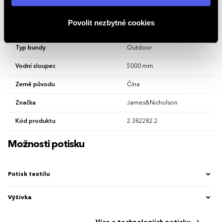
osobních údajů
.
Sport
Lyžařské, Sportovní
Povolit nezbytné cookies
Střih bundy
Vypasovaný
Typ bundy
Outdoor
Vodní sloupec
5000 mm
Země původu
Čína
Značka
James&Nicholson
Kód produktu
2.382282.2
Možnosti potisku
Potisk textilu
Výšivka