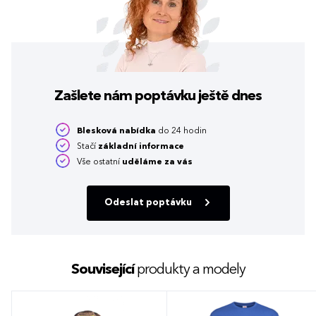
Zašlete nám poptávku
ještě dnes
Blesková nabídka
do 24 hodin
Stačí
základní informace
Vše ostatní
uděláme za vás
Odeslat poptávku
Související
produkty a modely