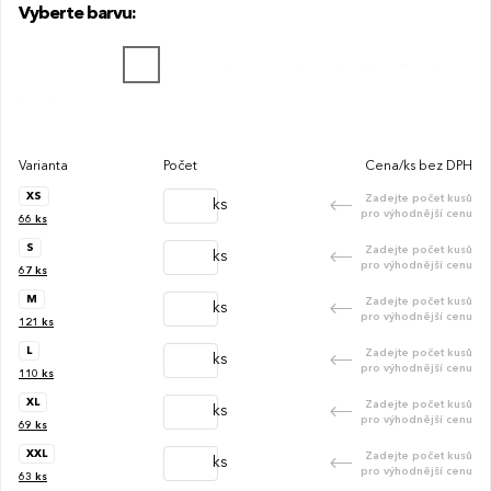
Vyberte barvu:
Varianta
Počet
Cena/ks bez DPH
XS
Zadejte počet kusů
ks
pro výhodnější cenu
66
ks
S
Zadejte počet kusů
ks
pro výhodnější cenu
67
ks
M
Zadejte počet kusů
ks
pro výhodnější cenu
121
ks
L
Zadejte počet kusů
ks
pro výhodnější cenu
110
ks
XL
Zadejte počet kusů
ks
pro výhodnější cenu
69
ks
XXL
Zadejte počet kusů
ks
pro výhodnější cenu
63
ks