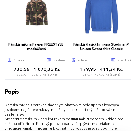
Pánská mikina Payper FREESTYLE -
Pánská klasická mikina Stedman®
maskáčová,
Unisex Sweatshirt Classic
1 barva
6 velikostí
6 barev
7 velikostí
730,56 - 1 070,35 Kč
179,95 - 411,34 Kč
883,98 - 1 295,12 Kč (s DPH)
217,74 - 497,72 Kč (s DPH)
S
M
L
XL
XXL
3XL
XS
S
M
L
XL
XXL
3XL
Popis
Dámská mikina s barevně sladěným plastovým polozipem s kovovým
jezdcem, raglánové rukávy, manžety a pas s elastickým žebrováním,
zesílené švy.
Moderní dámská mikina v kouřovém odstínu nabízí decentní vzhled pro
každou příležitost. Plastový polozip barevně splývá s materiálem a
umožňuje variabilní nošení u krku, zatímco kovový jezdec podtrhuje