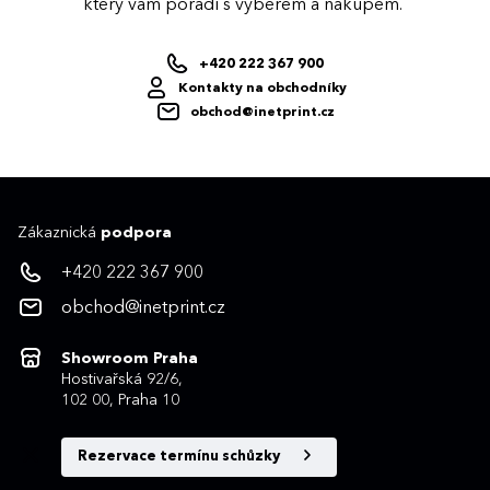
který vám poradí s výběrem a nákupem.
+420 222 367 900
Kontakty na obchodníky
obchod@inetprint.cz
Zákaznická
podpora
+420 222 367 900
obchod@inetprint.cz
Showroom Praha
Hostivařská 92/6,
102 00, Praha 10
Rezervace termínu schůzky