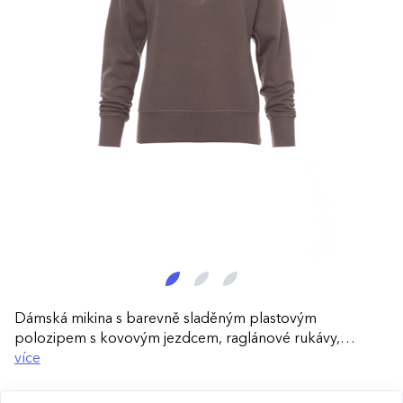
Dámská mikina s barevně sladěným plastovým
polozipem s kovovým jezdcem, raglánové rukávy,
manžety a pas s elastickým žebrováním, zesílené švy.
více