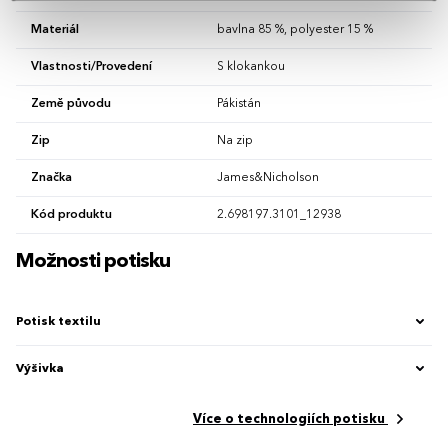
Materiál
bavlna 85 %, polyester 15 %
Vlastnosti/Provedení
S klokankou
Země původu
Pákistán
Zip
Na zip
Značka
James&Nicholson
Kód produktu
2.698197.3101_12938
Možnosti potisku
Potisk textilu
Výšivka
Více o technologiích potisku