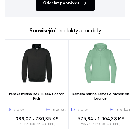
Odeslat poptávku
Související
produkty a modely
Pánská mikina B&C ID.004 Cotton
Dámská mikina James & Nicholson
Rich
Lounge
5 barev
6 velikostí
7 barev
6 velikostí
339,07 - 730,35 Kč
575,84 - 1 004,38 Kč
410,27 - 883,72 Kč (s DPH)
696,77 - 1 215,30 Kč (s DPH)