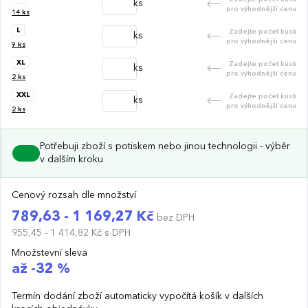
ks
pro výhodnější cenu
14
ks
L
Zadejte počet kusů
ks
pro výhodnější cenu
9
ks
XL
Zadejte počet kusů
ks
pro výhodnější cenu
2
ks
XXL
Zadejte počet kusů
ks
pro výhodnější cenu
2
ks
Potřebuji zboží s potiskem nebo jinou technologii - výběr
v dalším kroku
Cenový rozsah dle množství
789,63 - 1 169,27 Kč
bez DPH
955,45 - 1 414,82 Kč
s DPH
Množstevní sleva
až -32 %
Termín dodání zboží automaticky vypočítá košík v dalších