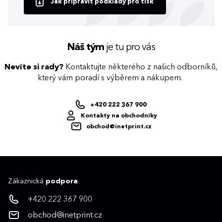
Jak připravit podklady pro tisk
Náš tým
je tu pro vás
Nevíte si rady?
Kontaktujte některého z našich odborníků,
který vám poradí s výběrem a nákupem.
+420 222 367 900
Kontakty na obchodníky
obchod@inetprint.cz
Zákaznická
podpora
+420 222 367 900
obchod@inetprint.cz