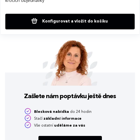
krocích objednávky
Konfigurovat a vložit do košíku
Zašlete nám poptávku
ještě dnes
Blesková nabídka
do 24 hodin
Stačí
základní informace
Vše ostatní
uděláme za vás