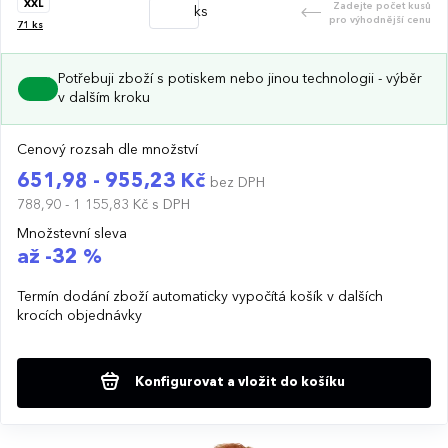
XXL
Zadejte počet kusů
ks
pro výhodnější cenu
71
ks
Potřebuji zboží s potiskem nebo jinou technologii - výběr
v dalším kroku
Cenový rozsah dle množství
651,98 - 955,23 Kč
bez DPH
788,90 - 1 155,83 Kč
s DPH
Množstevní sleva
až -32 %
Termín dodání zboží automaticky vypočítá košík v dalších
krocích objednávky
Konfigurovat a vložit do košíku