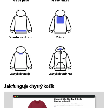
Pravé prso
Pravý rukáv
Vzadu nad lem
Záda
Zátylek vnější
Zátylek vnitřní
Jak funguje chytrý košík