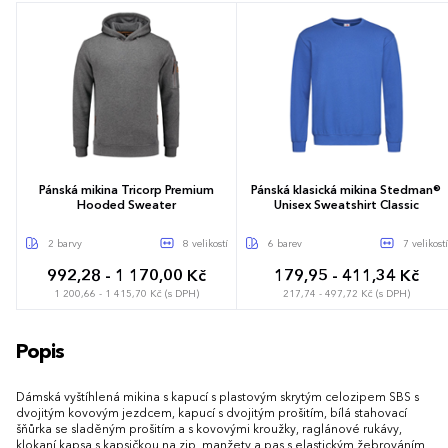
Pánská mikina Tricorp Premium
Pánská klasická mikina Stedman®
Hooded Sweater
Unisex Sweatshirt Classic
2 barvy
8 velikostí
6 barev
7 velikostí
992,28 - 1 170,00 Kč
179,95 - 411,34 Kč
1 200,66 - 1 415,70 Kč (s DPH)
217,74 - 497,72 Kč (s DPH)
S
M
L
XL
XXL
3XL
XS
S
M
L
XL
XXL
3XL
Popis
4XL
5XL
Dámská vyštíhlená mikina s kapucí s plastovým skrytým celozipem SBS s
dvojitým kovovým jezdcem, kapucí s dvojitým prošitím, bílá stahovací
šňůrka se sladěným prošitím a s kovovými kroužky, raglánové rukávy,
klokaní kapsa s kapsičkou na zip, manžety a pas s elastickým žebrováním,