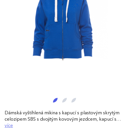
Dámská vyštíhlená mikina s kapucí s plastovým skrytým
celozipem SBS s dvojitým kovovým jezdcem, kapucí s
dvojitým prošitím, bílá stahovací šňůrka se sladěným
více