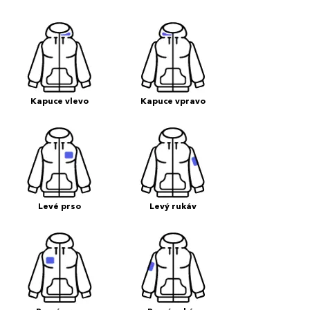
Kapuce vlevo
Kapuce vpravo
Levé prso
Levý rukáv