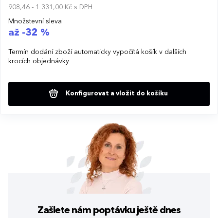
908,46 - 1 331,00 Kč
s DPH
Množstevní sleva
až -32 %
Termín dodání zboží automaticky vypočítá košík v dalších
krocích objednávky
Konfigurovat a vložit do košíku
Zašlete nám poptávku
ještě dnes