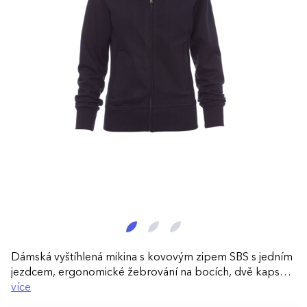
Dámská vyštíhlená mikina s kovovým zipem SBS s jedním
jezdcem, ergonomické žebrování na bocích, dvě kapsy
na zip, manžety, pas a vnitřní strana límce s elastickým
více
žebrováním, zesílené švy.