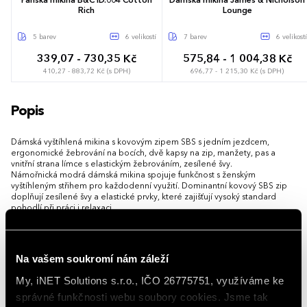
Pánská mikina B&C ID.004 Cotton
Dámská mikina James & Nicholson
Rich
Lounge
5 barev
6 velikostí
7 barev
6 velikostí
339,07 - 730,35 Kč
575,84 - 1 004,38 Kč
410,27 - 883,72 Kč (s DPH)
696,77 - 1 215,30 Kč (s DPH)
S
M
L
XL
XXL
3XL
XS
S
M
L
XL
XXL
Popis
Dámská vyštíhlená mikina s kovovým zipem SBS s jedním jezdcem,
ergonomické žebrování na bocích, dvě kapsy na zip, manžety, pas a
vnitřní strana límce s elastickým žebrováním, zesílené švy.
Námořnická modrá dámská mikina spojuje funkčnost s ženským
vyštíhleným střihem pro každodenní využití. Dominantní kovový SBS zip
doplňují zesílené švy a elastické prvky, které zajišťují vysoký standard
pohodlí při práci i relaxaci.
Nabízí dvě postranní kapsy na zip a pružné náplety na rukávech i v pase
pro dokonalé usazení na těle. Vnitřní strana límce s jemným žebrováním
příjemně sedí na krku a spolehlivě chrání před nepříjemným průvanem.
Na vašem soukromí nám záleží
My, iNET Solutions s.r.o., IČO 26775751, využíváme ke
Možnost brandingu:
Produkt lze opatřit potiskem dle vašich
požadavků. Rádi vám doporučíme nejvhodnější technologii potisku s
správné funkčnosti webu soubory cookies. Jsme tak
ohledem na design i váš rozpočet.