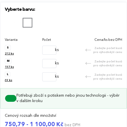
Vyberte barvu:
Varianta
Počet
Cena/ks bez DPH
S
Zadejte počet kusů
ks
pro výhodnější cenu
212
ks
M
Zadejte počet kusů
ks
pro výhodnější cenu
197
ks
L
Zadejte počet kusů
ks
pro výhodnější cenu
69
ks
Potřebuji zboží s potiskem nebo jinou technologii - výběr
v dalším kroku
Cenový rozsah dle množství
750,79 - 1 100,00 Kč
bez DPH