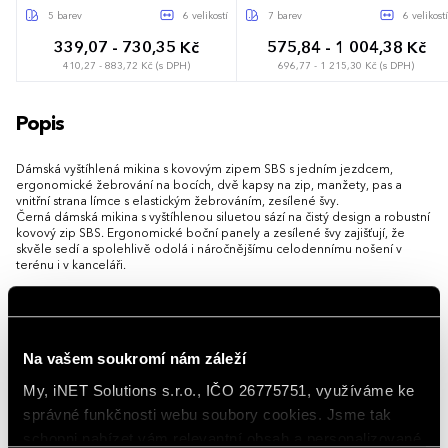
5 barev
6 velikostí
7 barev
6 velikostí
339,07 - 730,35 Kč
575,84 - 1 004,38 Kč
410,27 - 883,72 Kč (s DPH)
696,77 - 1 215,30 Kč (s DPH)
S
M
L
XL
XXL
3XL
XS
S
M
L
XL
XXL
Popis
Dámská vyštíhlená mikina s kovovým zipem SBS s jedním jezdcem,
ergonomické žebrování na bocích, dvě kapsy na zip, manžety, pas a
vnitřní strana límce s elastickým žebrováním, zesílené švy.
Černá dámská mikina s vyštíhlenou siluetou sází na čistý design a robustní
kovový zip SBS. Ergonomické boční panely a zesílené švy zajišťují, že
skvěle sedí a spolehlivě odolá i náročnějšímu celodennímu nošení v
terénu i v kanceláři.
Zahrnuje praktické kapsy na zip pro bezpečné uložení drobností. Pružný
pas a manžety s elastickým žebrováním efektivně fixují oděv na místě a
zabraňují pronikání chladného vzduchu k pokožce.
Na vašem soukromí nám záleží
Možnost brandingu:
Produkt lze opatřit potiskem dle vašich
požadavků. Rádi vám doporučíme nejvhodnější technologii potisku s
My, iNET Solutions s.r.o., IČO 26775751, využíváme ke
ohledem na design i váš rozpočet.
správné funkčnosti webu soubory cookies. Jsme tak
Vlastnosti
schopni nabízet vám relevantní obsah a personalizované