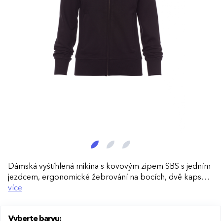
Dámská vyštíhlená mikina s kovovým zipem SBS s jedním
jezdcem, ergonomické žebrování na bocích, dvě kapsy
na zip, manžety, pas a vnitřní strana límce s elastickým
více
žebrováním, zesílené švy.
Vyberte barvu: