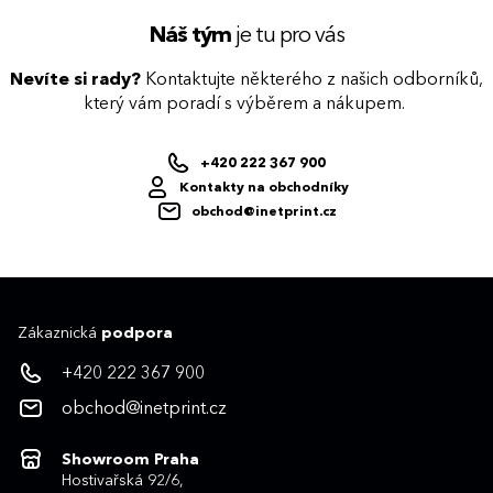
Náš tým
je tu pro vás
Nevíte si rady?
Kontaktujte některého z našich odborníků,
který vám poradí s výběrem a nákupem.
+420 222 367 900
Kontakty na obchodníky
obchod@inetprint.cz
Zákaznická
podpora
+420 222 367 900
obchod@inetprint.cz
Showroom Praha
Hostivařská 92/6,