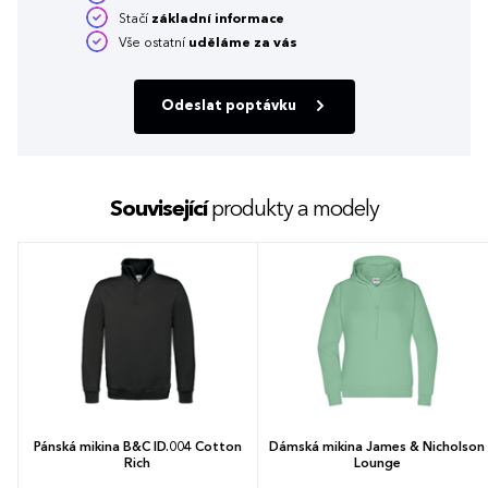
Stačí
základní informace
Vše ostatní
uděláme za vás
Odeslat poptávku
Související
produkty a modely
Pánská mikina B&C ID.004 Cotton
Dámská mikina James & Nicholson
Rich
Lounge