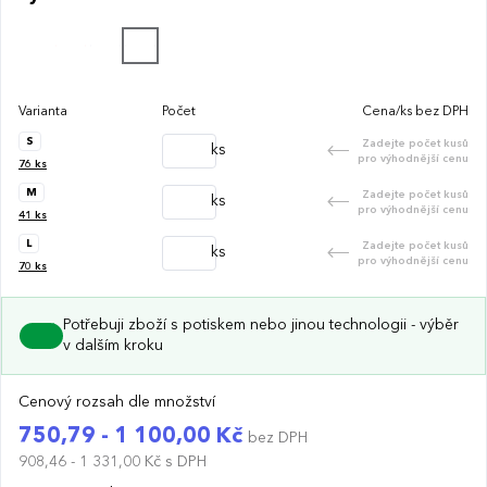
Varianta
Počet
Cena/ks bez DPH
S
Zadejte počet kusů
ks
pro výhodnější cenu
76
ks
M
Zadejte počet kusů
ks
pro výhodnější cenu
41
ks
L
Zadejte počet kusů
ks
pro výhodnější cenu
70
ks
Potřebuji zboží s potiskem nebo jinou technologii - výběr
v dalším kroku
Cenový rozsah dle množství
750,79 - 1 100,00 Kč
bez DPH
908,46 - 1 331,00 Kč
s DPH