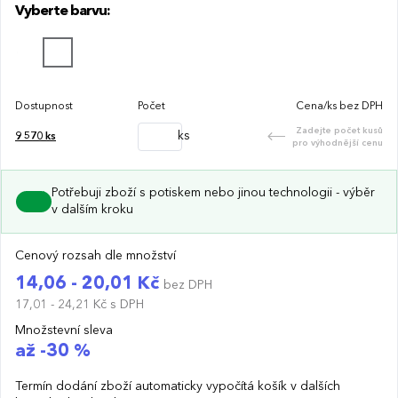
Vyberte barvu:
Dostupnost
Počet
Cena/ks bez DPH
Zadejte počet kusů
ks
9 570
ks
pro výhodnější cenu
Potřebuji zboží s potiskem nebo jinou technologii - výběr
v dalším kroku
Cenový rozsah dle množství
14,06 - 20,01 Kč
bez DPH
17,01 - 24,21 Kč
s DPH
Množstevní sleva
až -30 %
Termín dodání zboží automaticky vypočítá košík v dalších