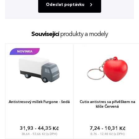
Odeslat poptávku
Související
produkty a modely
NOVINKA
Antistresový míček Furgone - šedá
Cutix antistres sa přívěškem na
klíče Červená
31,93 - 44,35 Kč
7,24 - 10,31 Kč
38,64 - 53,66 Kč (s DPH)
8,76 - 12,48 Kč (s DPH)