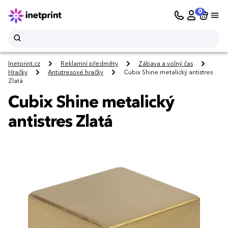
0
Inetprint.cz
Reklamní předměty
Zábava a volný čas
Hračky
Antistresové hračky
Cubix Shine metalický antistres
Zlatá
Cubix Shine metalický
antistres Zlatá