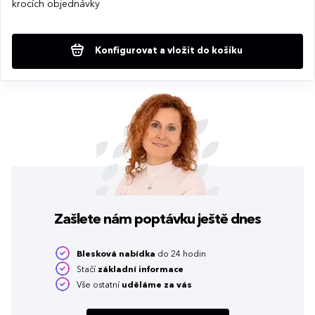
krocích objednávky
Konfigurovat a vložit do košíku
Zašlete nám poptávku
ještě dnes
Blesková nabídka
do 24 hodin
Stačí
základní informace
Vše ostatní
uděláme za vás