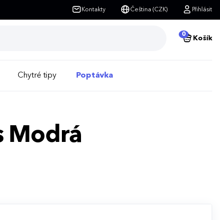
Kontakty
Čeština (CZK)
Přihlásit
0
Košík
Chytré tipy
Poptávka
es Modrá