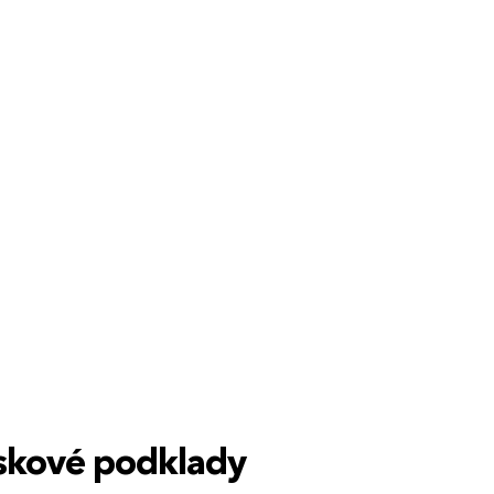
00
tiskové podklady