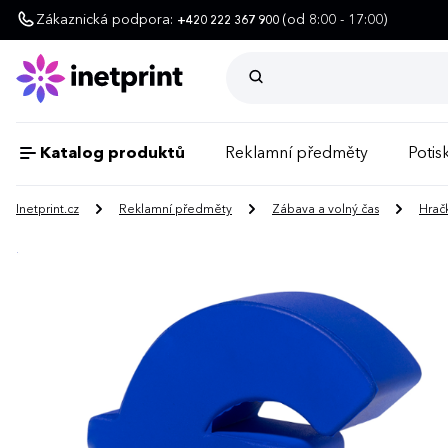
Zákaznická podpora:
(od 8:00 - 17:00)
+420 222 367 900
Katalog produktů
Reklamní předměty
Potisk
Inetprint.cz
Reklamní předměty
Zábava a volný čas
Hrač