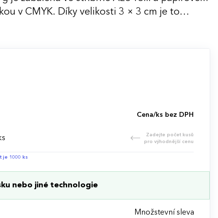
kou v CMYK. Díky velikosti 3 × 3 cm je to
anceláří, balíčků k objednávkám i na soukromé
Cena/ks bez DPH
Zadejte počet kusů
ks
pro výhodnější cenu
t je 1000 ks
ku nebo jiné technologie
Množstevní sleva