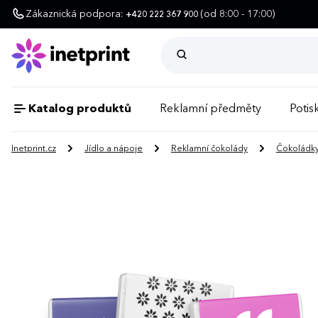
Zákaznická podpora:
(od 8:00 - 17:00)
+420 222 367 900
Katalog produktů
Reklamní předměty
Potisk
Inetprint.cz
Jídlo a nápoje
Reklamní čokolády
Čokoládky