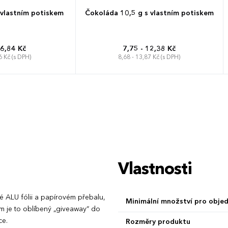
 vlastním potiskem
Čokoláda 10,5 g s vlastním potiskem
 6,84 Kč
7,75 - 12,38 Kč
6 Kč (s DPH)
8,68 - 13,87 Kč (s DPH)
Vlastnosti
é ALU fólii a papírovém přebalu,
Minimální množství pro obje
cm je to oblíbený „giveaway“ do
ce.
Rozměry produktu