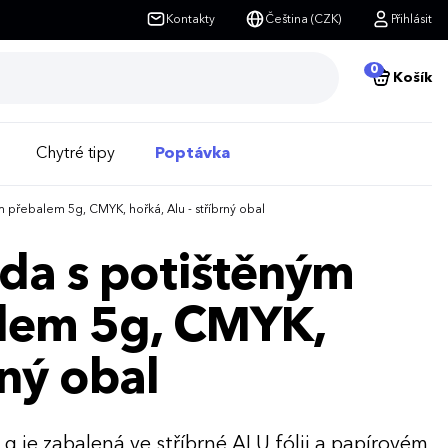
Kontakty
Čeština (CZK)
Přihlásit
0
Košík
Chytré tipy
Poptávka
přebalem 5g, CMYK, hořká, Alu - stříbrný obal
da s potištěným
lem 5g, CMYK,
rný obal
 je zabalená ve stříbrné ALU fólii a papírovém