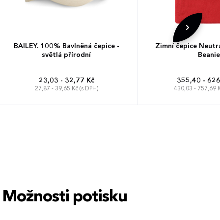
BAILEY. 100% Bavlněná čepice -
Zimní čepice Neutr
světlá přírodní
Beanie
23,03 - 32,77 Kč
355,40 - 626
27,87 - 39,65 Kč (s DPH)
430,03 - 757,69 K
Univerzá
Možnosti potisku