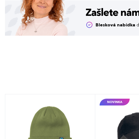
Zašlete ná
Blesková nabídka
d
NOVINKA