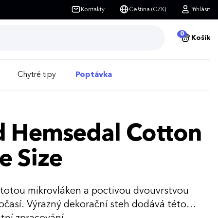
Kontakty
Čeština (CZK)
Přihlásit
0
Košík
Chytré tipy
Poptávka
ld Hemsedal Cotton
e Size
totou mikrovláken a poctivou dvouvrstvou
počasí. Výrazný dekorační steh dodává této