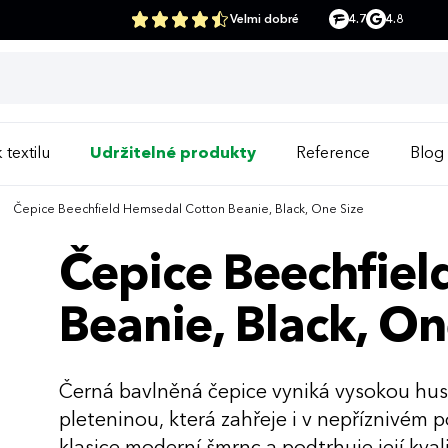
Velmi dobré
4.7
4.8
 textilu
Udržitelné produkty
Reference
Blog
Čepice Beechfield Hemsedal Cotton Beanie, Black, One Size
Čepice Beechfie
Beanie, Black, On
Černá bavlněná čepice vyniká vysokou hus
pleteninou, která zahřeje i v nepříznivém 