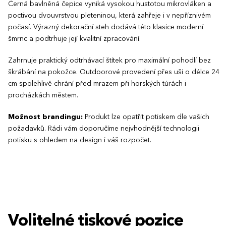
Černá bavlněná čepice vyniká vysokou hustotou mikrovláken a
poctivou dvouvrstvou pleteninou, která zahřeje i v nepříznivém
počasí. Výrazný dekorační steh dodává této klasice moderní
šmrnc a podtrhuje její kvalitní zpracování.
Zahrnuje praktický odtrhávací štítek pro maximální pohodlí bez
škrábání na pokožce. Outdoorové provedení přes uši o délce 24
cm spolehlivě chrání před mrazem při horských túrách i
procházkách městem.
Možnost brandingu:
Produkt lze opatřit potiskem dle vašich
požadavků. Rádi vám doporučíme nejvhodnější technologii
potisku s ohledem na design i váš rozpočet.
Volitelné tiskové pozice