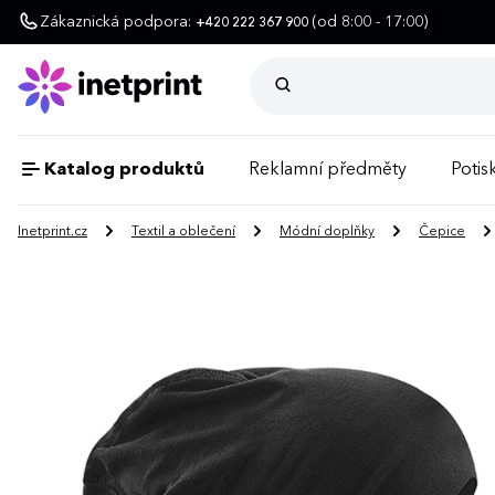
Zákaznická podpora:
(od 8:00 - 17:00)
+420 222 367 900
Katalog produktů
Reklamní předměty
Potisk
Inetprint.cz
Textil a oblečení
Módní doplňky
Čepice