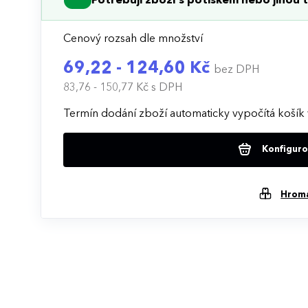
Potřebuji zboží s potiskem nebo jinou t
Cenový rozsah dle množství
69,22 - 124,60 Kč
bez DPH
83,76 - 150,77 Kč
s DPH
Termín dodání zboží automaticky vypočítá košík 
Konfigurov
Hrom