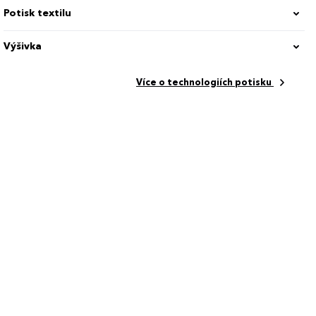
Potisk textilu
Výšivka
Více o technologiích potisku