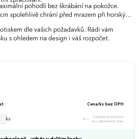
itní zpracování.
maximální pohodlí bez škrábání na pokožce.
cm spolehlivě chrání před mrazem při horských
potiskem dle vašich požadavků. Rádi vám
ku s ohledem na design i váš rozpočet.
et
Cena/ks bez DPH
Zadejte počet kusů
ks
pro výhodnější cenu