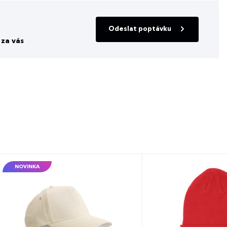
Odeslat poptávku
za vás
NOVINKA