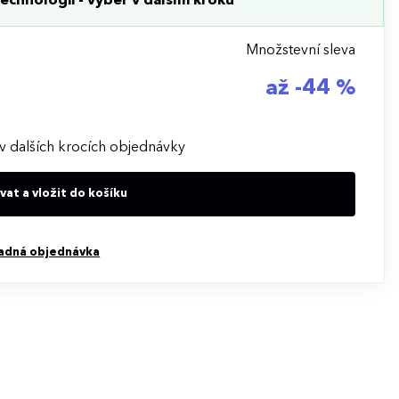
echnologii - výběr v dalším kroku
Množstevní sleva
až -44 %
v dalších krocích objednávky
at a vložit do košíku
adná objednávka