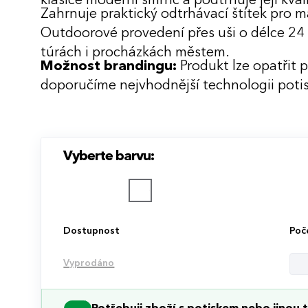
klasice moderní šmrnc a podtrhuje její kval
Zahrnuje praktický odtrhávací štítek pro 
Outdoorové provedení přes uši o délce 24 
túrách i procházkách městem.
Možnost brandingu:
Produkt lze opatřit 
doporučíme nejvhodnější technologii potis
Vyberte barvu:
Dostupnost
Poč
Vyprodáno