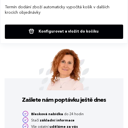
Termín dodání zboží automaticky vypočítá košík v dalších
krocích objednávky
Konfigurovat a vložit do košíku
Zašlete nám poptávku
ještě dnes
Blesková nabídka
do 24 hodin
Stačí
základní informace
Vše ostatní
uděláme za vás