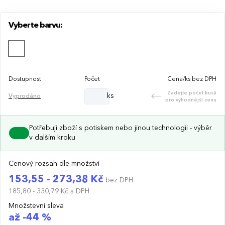
Vyberte barvu:
Dostupnost
Počet
Cena/ks bez DPH
Zadejte počet kusů
ks
Vyprodáno
pro výhodnější cenu
Potřebuji zboží s potiskem nebo jinou technologii - výběr
v dalším kroku
Cenový rozsah dle množství
153,55 - 273,38 Kč
bez DPH
185,80 - 330,79 Kč
s DPH
Množstevní sleva
až -44 %