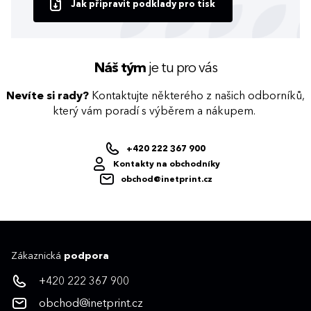
Jak připravit podklady pro tisk
Náš tým
je tu pro vás
Nevíte si rady?
Kontaktujte některého z našich odborníků,
který vám poradí s výběrem a nákupem.
+420 222 367 900
Kontakty na obchodníky
obchod@inetprint.cz
Zákaznická
podpora
+420 222 367 900
obchod@inetprint.cz