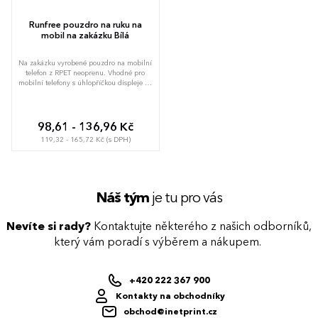
Runfree pouzdro na ruku na
mobil na zakázku Bílá
Na zakázku vyrobené pouzdro na mobilní
telefon z RPET neoprenu. Vhodné pro
mobilní telefony s úhlopříčkou displeje až
6 palců. S celoplošně tištěnou sublimační
grafikou, cena nezahrnuje tiskovou
přípravu. Min. mn.: 50 ks.
98,61 - 136,96 Kč
119,32 - 165,72 Kč (s DPH)
Náš tým
je tu pro vás
Nevíte si rady?
Kontaktujte některého z našich odborníků,
který vám poradí s výběrem a nákupem.
+420 222 367 900
Kontakty na obchodníky
obchod@inetprint.cz