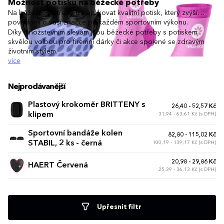
Možnost potisku na běžecké potřeby
Na běžecké potřeby lze aplikovat kvalitní potisk, který zvýší
povědomí o vaší značce při každém sportovním výkonu.
Díky množstevním slevám jsou běžecké potřeby s potiskem
skvělou volbou pro firemní dárky či akce spojené se zdravým
životním stylem.
více
Nejprodávanější
Plastový krokoměr BRITTENY s
26,40 - 52,57 Kč
klipem
31,94 - 63,61 Kč (s DPH)
Sportovní bandáže kolen
82,80 - 115,02 Kč
STABIL, 2 ks - černá
100,19 - 139,17 Kč (s DPH)
20,98 - 29,86 Kč
HAERT Červená
25,39 - 36,13 Kč (s DPH)
Upřesnit filtr