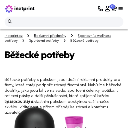
0
Inetprint.cz
Reklamní předměty
Sportovní a wellness
potřeby
Sportovní potřeby
Běžecké potřeby
Běžecké potřeby
Běžecké potřeby s potiskem jsou ideální reklamní produkty pro
firmy, které chtějí podpořit zdravý životní styl. Nabízíme běžecké
doplňky, jako jsou lahve na vodu, sportovní čelenky, potítka,
reflexní pásky a další příslušenství, které zpříjemní každou
běžeckou trasu.
Tyto produkty s vlastním potiskem poskytnou vaší značce
skvělou viditelnost a přitom přispějí ke zdraví a komfortu
uživatelů.