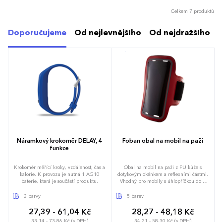
Celkem 7 produktů
Doporučujeme
Od nejlevnějšího
Od nejdražšího
Náramkový krokoměr DELAY, 4
Foban obal na mobil na paži
funkce
Krokoměr měřící kroky, vzdálenost, čas a
Obal na mobil na paži z PU kůže s
kalorie. K provozu je nutná 1 AG10
dotykovým okénkem a reflexními částmi.
baterie, která je součástí produktu.
Vhodný pro mobily s úhlopříčkou do 6
palců.
2 barvy
5 barev
27,39 - 61,04 Kč
28,27 - 48,18 Kč
33,14 - 73,86 Kč (s DPH)
34,21 - 58,30 Kč (s DPH)