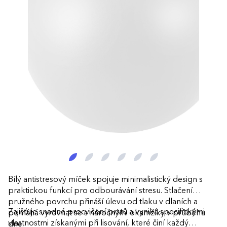
Bílý antistresový míček spojuje minimalistický design s
praktickou funkcí pro odbourávání stresu. Stlačení
pružného povrchu přináší úlevu od tlaku v dlaních a
Zajišťuje snadné procvičení prstů a vyniká specifickými
pomáhá vyrovnat se s náročnými okamžiky v průběhu
vlastnostmi získanými při lisování, které činí každý
dne.