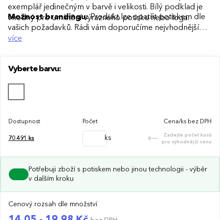
exemplář jedinečným v barvě i velikosti. Bílý podklad je
Možnost brandingu:
Produkt lze opatřit potiskem dle
vhodný pro umístění výrazného potisku nebo loga.
vašich požadavků. Rádi vám doporučíme nejvhodnější
technologii potisku s ohledem na design i váš rozpočet.
více
Vyberte barvu:
Dostupnost
Počet
Cena/ks bez DPH
Zadejte počet kusů
ks
70 491
ks
pro výhodnější cenu
Potřebuji zboží s potiskem nebo jinou technologii - výběr
v dalším kroku
Cenový rozsah dle množství
14,05 - 19,98 Kč