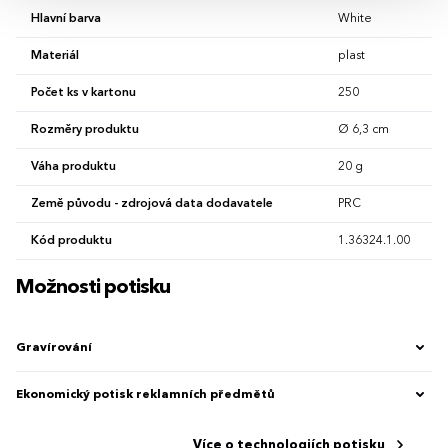
Hlavní barva
White
Materiál
plast
Počet ks v kartonu
250
Rozměry produktu
Ø 6,3 cm
Váha produktu
20 g
Země původu - zdrojová data dodavatele
PRC
Kód produktu
1.36324.1.00
Možnosti potisku
Gravírování
Ekonomický potisk reklamních předmětů
Více o technologiích potisku