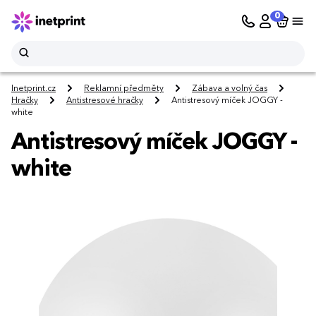
0
Inetprint.cz
Reklamní předměty
Zábava a volný čas
Hračky
Antistresové hračky
Antistresový míček JOGGY -
white
Antistresový míček JOGGY -
white