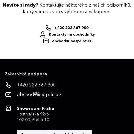
Nevíte si rady?
Kontaktujte některého z našich odborníků,
který vám poradí s výběrem a nákupem.
+420 222 367 900
Kontakty na obchodníky
obchod@inetprint.cz
Zákaznická
podpora
+420 222 367 900
obchod@inetprint.cz
Showroom Praha
Hostivařská 92/6,
102 00, Praha 10