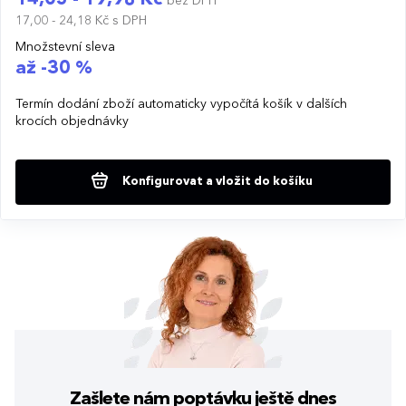
bez DPH
17,00 - 24,18 Kč
s DPH
Množstevní sleva
až -30 %
Termín dodání zboží automaticky vypočítá košík v dalších
krocích objednávky
Konfigurovat a vložit do košíku
Zašlete nám poptávku
ještě dnes