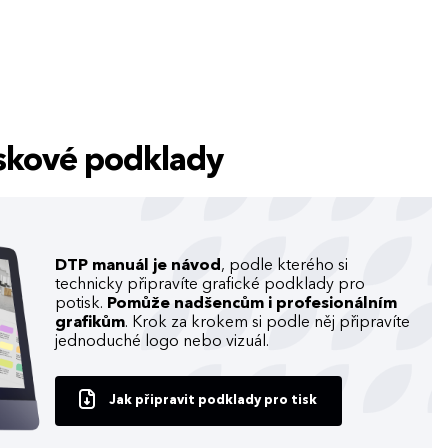
tiskové podklady
DTP manuál je návod
, podle kterého si
technicky připravíte grafické podklady pro
potisk.
Pomůže nadšencům i profesionálním
grafikům
. Krok za krokem si podle něj připravíte
jednoduché logo nebo vizuál.
Jak připravit podklady pro tisk