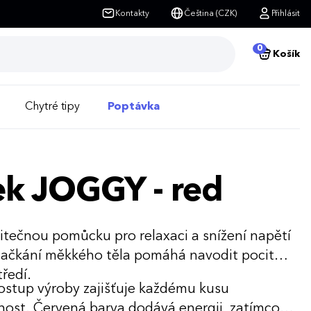
Kontakty
Čeština (CZK)
Přihlásit
0
Košík
Chytré tipy
Poptávka
ek JOGGY - red
itečnou pomůcku pro relaxaci a snížení napětí
mačkání měkkého těla pomáhá navodit pocit
tředí.
postup výroby zajišťuje každému kusu
nost. Červená barva dodává energii, zatímco