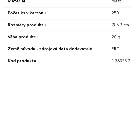
Materiál
plast
Počet ks v kartonu
250
Rozměry produktu
Ø 6,3 cm
Váha produktu
20 g
Země původu - zdrojová data dodavatele
PRC
Kód produktu
1.36323.7.0