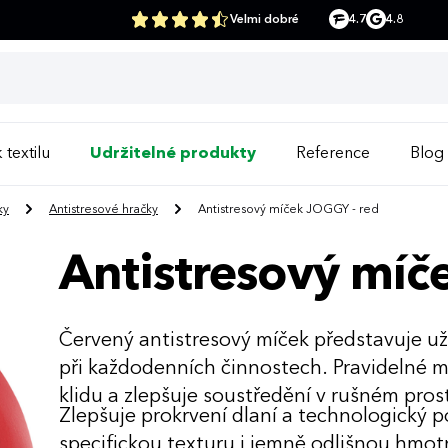
Velmi dobré
4.7
4.8
 textilu
Udržitelné produkty
Reference
Blog
ky
Antistresové hračky
Antistresový míček JOGGY - red
Antistresový míč
Červený antistresový míček představuje už
při každodenních činnostech. Pravidelné 
klidu a zlepšuje soustředění v rušném pros
Zlepšuje prokrvení dlaní a technologický 
specifickou texturu i jemně odlišnou hmot