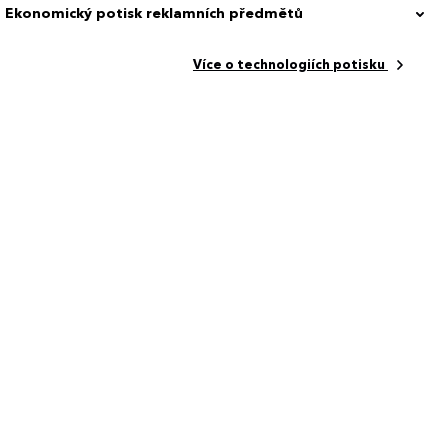
Ekonomický potisk reklamních předmětů
Více o technologiích potisku
0