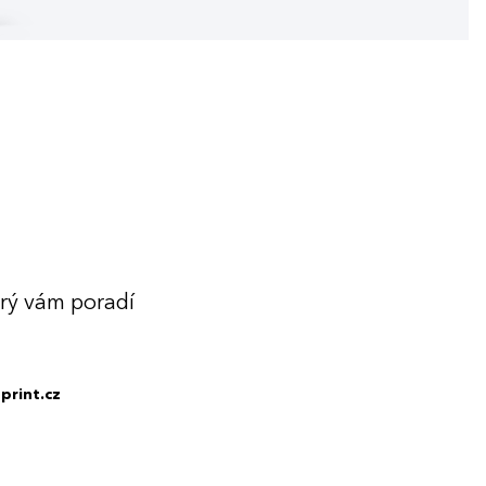
erý vám poradí
print.cz