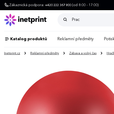
Zákaznická podpora:
(od 8:00 - 17:00)
+420 222 367 900
Katalog produktů
Reklamní předměty
Potisk
Inetprint.cz
Reklamní předměty
Zábava a volný čas
Hrač