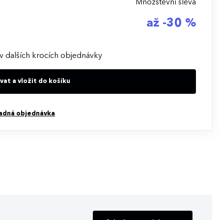
Množstevní sleva
až -30 %
v dalších krocích objednávky
at a vložit do košíku
adná objednávka