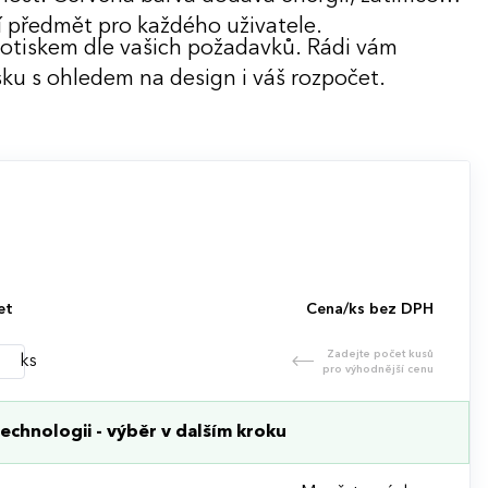
í předmět pro každého uživatele.
potiskem dle vašich požadavků. Rádi vám
ku s ohledem na design i váš rozpočet.
et
Cena/ks bez DPH
Zadejte počet kusů
ks
pro výhodnější cenu
echnologii - výběr v dalším kroku