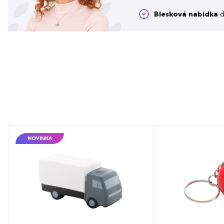
Blesková nabídka
d
NOVINKA