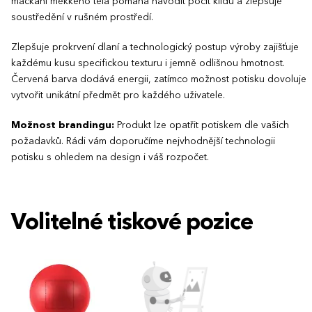
mačkání měkkého těla pomáhá navodit pocit klidu a zlepšuje
soustředění v rušném prostředí.
Zlepšuje prokrvení dlaní a technologický postup výroby zajišťuje
každému kusu specifickou texturu i jemně odlišnou hmotnost.
Červená barva dodává energii, zatímco možnost potisku dovoluje
vytvořit unikátní předmět pro každého uživatele.
Možnost brandingu:
Produkt lze opatřit potiskem dle vašich
požadavků. Rádi vám doporučíme nejvhodnější technologii
potisku s ohledem na design i váš rozpočet.
Volitelné tiskové pozice