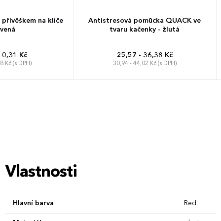
 přívěškem na klíče
Antistresová pomůcka QUACK ve
vená
tvaru kačenky - žlutá
10,31 Kč
25,57 - 36,38 Kč
48 Kč (s DPH)
30,94 - 44,02 Kč (s DPH)
Vlastnosti
Hlavní barva
Red