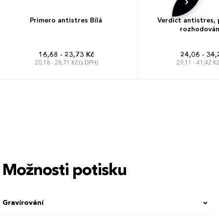
Primero antistres Bílá
Verdict antistres,
rozhodování
16,68 - 23,73 Kč
24,06 - 34,
20,18 - 28,71 Kč (s DPH)
29,11 - 41,42 Kč
Možnosti potisku
Gravírování