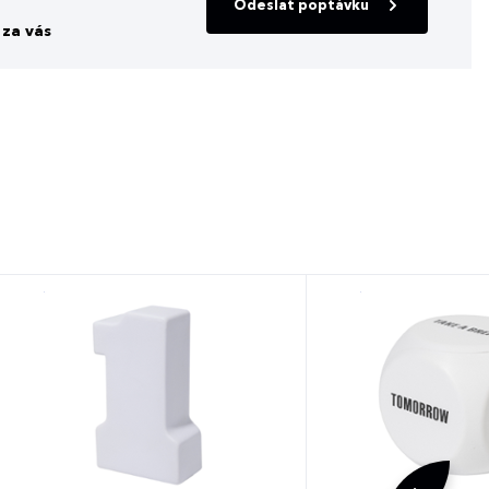
Odeslat poptávku
za vás