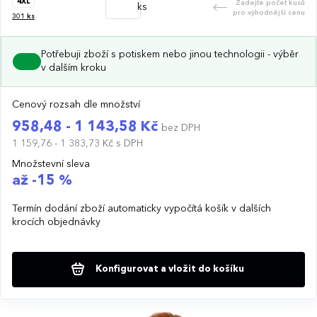
4XL
Zadejte počet kusů
ks
pro výhodnější cenu
301
ks
Potřebuji zboží s potiskem nebo jinou technologii - výběr
v dalším kroku
Cenový rozsah dle množství
958,48 - 1 143,58 Kč
bez DPH
1 159,76 - 1 383,73 Kč
s DPH
Množstevní sleva
až -15 %
Termín dodání zboží automaticky vypočítá košík v dalších
krocích objednávky
Konfigurovat a vložit do košíku