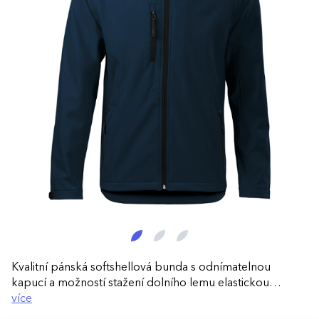
Kvalitní pánská softshellová bunda s odnímatelnou
kapucí a možností stažení dolního lemu elastickou
šňůrkou, manžety jsou nastavitelné suchým zipem. Bunda
více
má dvě přední kapsy a 1 náprsní kapsu na zip v černé