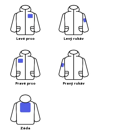
Levé prso
Levý rukáv
Pravé prso
Pravý rukáv
Záda