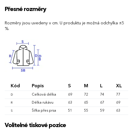
Přesné rozměry
Rozměry jsou uvedeny v cm. U produktu je možná odchylka ±5
%.
Kód
Popis
S
M
L
XL
Celková délka
69
72
74
77
D
Délka rukávu
63
65
67
69
R
Šířka přes prsa
51
55
59
63
S
Volitelné tiskové pozice