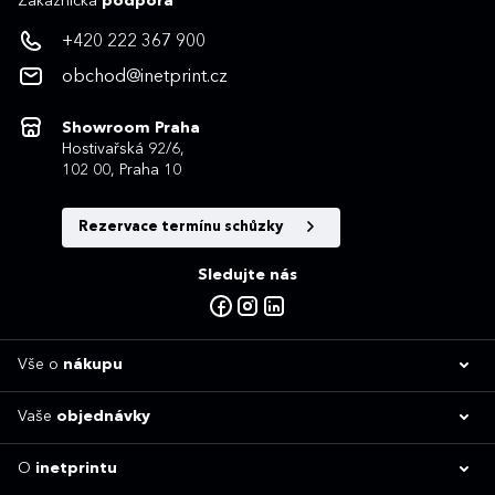
Zákaznická
podpora
+420 222 367 900
obchod@inetprint.cz
Showroom Praha
Hostivařská 92/6,
102 00, Praha 10
Rezervace termínu schůzky
Sledujte nás
Vše o
nákupu
Vaše
objednávky
O
inetprintu