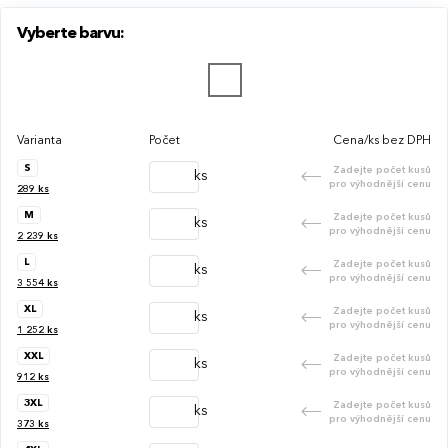
barvě u všech barevných variant.
Vyberte barvu:
Varianta
Počet
Cena/ks bez DPH
S
Zadejte počet kusů
ks
pro výhodnější cenu
289
ks
M
Zadejte počet kusů
ks
pro výhodnější cenu
2 239
ks
L
Zadejte počet kusů
ks
pro výhodnější cenu
3 554
ks
XL
Zadejte počet kusů
ks
pro výhodnější cenu
1 252
ks
XXL
Zadejte počet kusů
ks
pro výhodnější cenu
912
ks
3XL
Zadejte počet kusů
ks
pro výhodnější cenu
373
ks