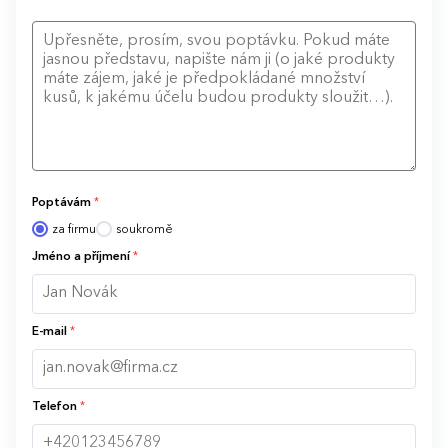
Poptávám
*
za firmu
soukromě
Jméno a příjmení
*
E-mail
*
Telefon
*