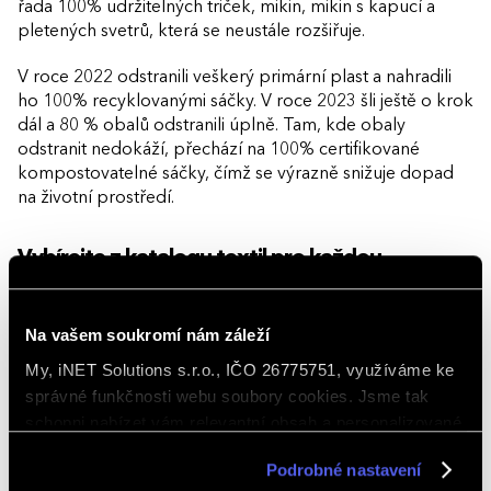
řada 100% udržitelných triček, mikin, mikin s kapucí a
pletených svetrů, která se neustále rozšiřuje.
V roce 2022 odstranili veškerý primární plast a nahradili
ho 100% recyklovanými sáčky. V roce 2023 šli ještě o krok
dál a 80 % obalů odstranili úplně. Tam, kde obaly
odstranit nedokáží, přechází na 100% certifikované
kompostovatelné sáčky, čímž se výrazně snižuje dopad
na životní prostředí.
Vybírejte z katalogu textil pro každou
příležitost značky AWDis
Na vašem soukromí nám záleží
My, iNET Solutions s.r.o., IČO 26775751, využíváme ke
PRODUKTY ZNAČKY AWDIS
správné funkčnosti webu soubory cookies. Jsme tak
schopni nabízet vám relevantní obsah a personalizované
nabídky nejen na webu, ale i na sociálních sítích a
Podrobné nastavení
v reklamní síti na ostatních webech. Kliknutím na tlačítko