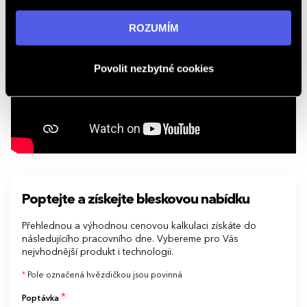
„ROZUMÍM“ souhlasíte s používáním cookies. Pro více
informací navštivte naši stránku
zásadách ochrany
ROZUMÍM
osobních údajů
.
Povolit nezbytné cookies
Poptejte a získejte bleskovou nabídku
Přehlednou a výhodnou cenovou kalkulaci získáte do
následujícího pracovního dne. Vybereme pro Vás
nejvhodnější produkt i technologii.
*
Pole označená hvězdičkou jsou povinná
*
Poptávka