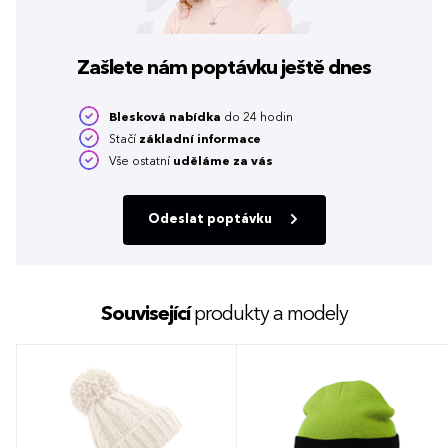
Zašlete nám poptávku
ještě dnes
Blesková nabídka
do 24 hodin
Stačí
základní informace
Vše ostatní
uděláme za vás
Odeslat poptávku
Související
produkty a modely