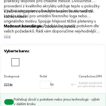
praktický doplněk pro chladné měsíce. Dvouvrstvé
provedení z kvalitního akrylátu udržuje teplo u pokožky
Využívá integrovanou bavlněnou plochu na manžetě,
a žebrovaný úplet s ohrnutým lemem skvěle sedí za
která je ideální pro umístění firemního loga nebo
každé situace.
originálního motivu. Spojuje hřejivost těžké pleteniny s
Možnost brandingu:
Produkt lze opatřit potiskem dle
možností individuálního zdobení výšivkou.
vašich požadavků. Rádi vám doporučíme nejvhodnější
technologii potisku s ohledem na design i váš rozpočet.
více
Vyberte barvu:
Dostupnost
Počet
Cena/ks bez DPH
Zadejte počet kusů
ks
233
ks
pro výhodnější cenu
Potřebuji zboží s potiskem nebo jinou technologii - výběr
v dalším kroku