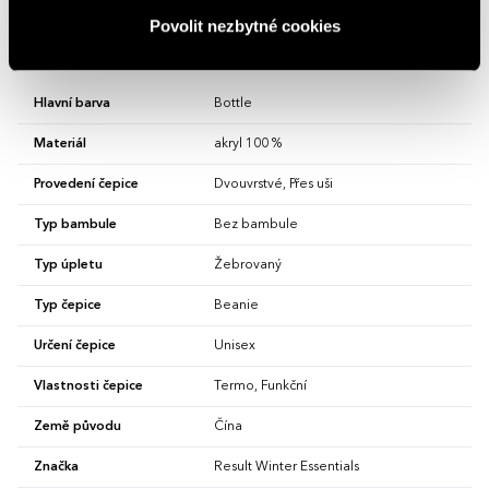
ohledem na design i váš rozpočet.
Povolit nezbytné cookies
Vlastnosti
Hlavní barva
Bottle
Materiál
akryl 100 %
Provedení čepice
Dvouvrstvé, Přes uši
Typ bambule
Bez bambule
Typ úpletu
Žebrovaný
Typ čepice
Beanie
Určení čepice
Unisex
Vlastnosti čepice
Termo, Funkční
Země původu
Čína
Značka
Result Winter Essentials