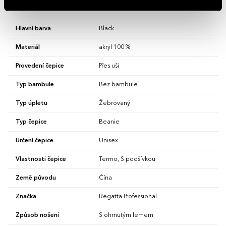
Vlastnosti
Hlavní barva
Black
Materiál
akryl 100 %
Provedení čepice
Přes uši
Typ bambule
Bez bambule
Typ úpletu
Žebrovaný
Typ čepice
Beanie
Určení čepice
Unisex
Vlastnosti čepice
Termo, S podšívkou
Země původu
Čína
Značka
Regatta Professional
Způsob nošení
S ohrnutým lemem