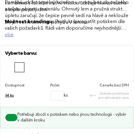
Pomáhá udržet tepelný komfort v mrazu bez zbytečného
kombinaci s funkční vnitřní vrstvou udržuje hlavu v suchu
nárůstu objemu materiálu. Ohrnutý lem a pružná struktura
a teple po celý den.
úpletu zaručují, že čepice pevně sedí na hlavě a neklouže
Možnost brandingu:
Produkt lze opatřit potiskem dle
ani při velmi aktivním pohybu v terénu.
vašich požadavků. Rádi vám doporučíme nejvhodnější
technologii potisku s ohledem na design i váš rozpočet.
více
Vyberte barvu:
Dostupnost
Počet
Cena/ks bez DPH
Zadejte počet kusů
ks
84
ks
pro výhodnější cenu
Potřebuji zboží s potiskem nebo jinou technologii - výběr
v dalším kroku