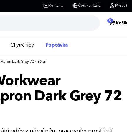
Kontakty
Čeština (CZK)
Přihlásit
0
Košík
Chytré tipy
Poptávka
 Apron Dark Grey 72 x 86 cm
 Workwear
Apron Dark Grey 72
rání oděv v náročném pracovním prostředí.