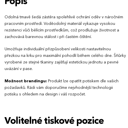
Popis
Odolná tmavě šedá zástěra spolehlivě ochrání oděv v náročném
pracovním prostředí. Voděodolný materiál vykazuje vysokou
rezistenci vůči bělícím prostředkům, což prodlužuje životnost a
zachovává barevnou stálost i při častém čištění.
Umožňuje individuální přizpůsobení velikosti nastavitelnou
přezkou na krku pro maximální pohodlí během celého dne. Šňůrky
vyrobené ze stejné tkaniny zajišťují estetickou jednotu a pevné
uvázání v pase.
Možnost brandingu:
Produkt lze opatřit potiskem dle vašich
požadavků. Rádi vám doporučíme nejvhodnější technologii
potisku s ohledem na design i váš rozpočet.
Volitelné tiskové pozice