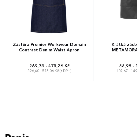
Zástěra Premier Workwear Domain
Krátká zást
Contrast Denim Waist Apron
METAMORA -
269,75 - 475,26 Kč
88,98 - 
326,40 - 575,06 Kč (s DPH)
107,67 - 149
70 x 50 cm