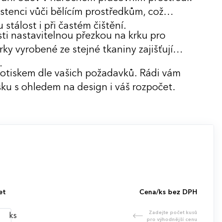
stenci vůči bělícím prostředkům, což
stálost i při častém čištění.
sti nastavitelnou přezkou na krku pro
y vyrobené ze stejné tkaniny zajišťují
.
potiskem dle vašich požadavků. Rádi vám
ku s ohledem na design i váš rozpočet.
et
Cena/ks bez DPH
Zadejte počet kusů
ks
pro výhodnější cenu