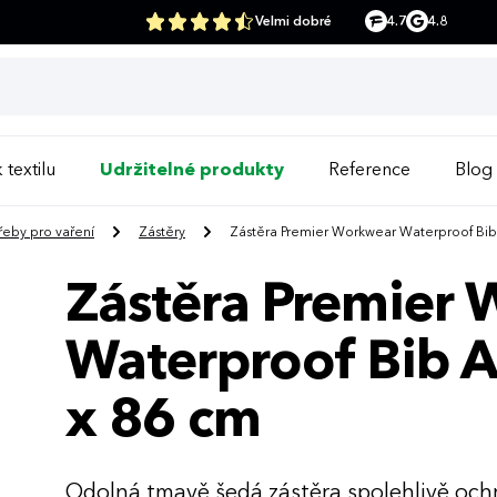
Velmi dobré
4.7
4.8
 textilu
Udržitelné produkty
Reference
Blog
řeby pro vaření
Zástěry
Zástěra Premier Workwear Waterproof Bib
Zástěra Premier
Waterproof Bib 
x 86 cm
Odolná tmavě šedá zástěra spolehlivě och