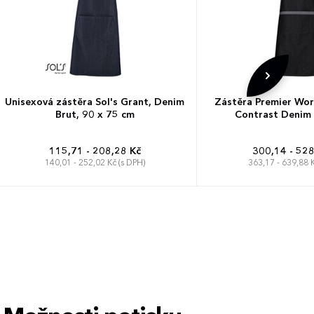
Unisexová zástěra Sol's Grant, Denim
Zástěra Premier Wo
Brut, 90 x 75 cm
Contrast Denim 
115,71 - 208,28 Kč
300,14 - 528
140,01 - 252,02 Kč (s DPH)
363,17 - 639,88 K
72 x 86 