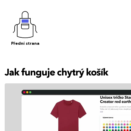
Přední strana
Jak funguje chytrý košík