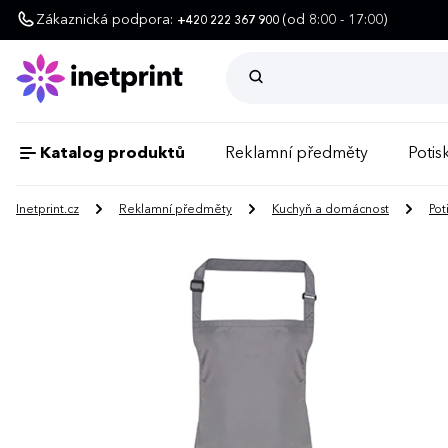
Zákaznická podpora:
(od 8:00 - 17:00)
+420 222 367 900
Katalog produktů
Reklamní předměty
Potisk
Inetprint.cz
Reklamní předměty
Kuchyň a domácnost
Pot