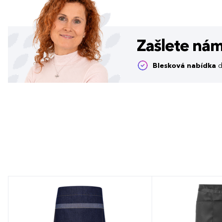
Zašlete ná
Blesková nabídka
d