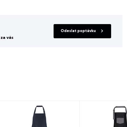
Odeslat poptávku
za vás