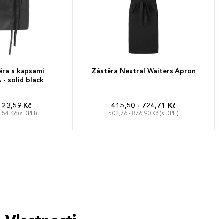
ěra s kapsami
Zástěra Neutral Waiters Apron
 solid black
123,59 Kč
415,50 - 724,71 Kč
,54 Kč (s DPH)
502,76 - 876,90 Kč (s DPH)
90 x 90 cm