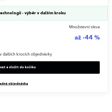
echnologii - výběr v dalším kroku
Množstevní sleva
až -44 %
v dalších krocích objednávky
at a vložit do košíku
adná objednávka