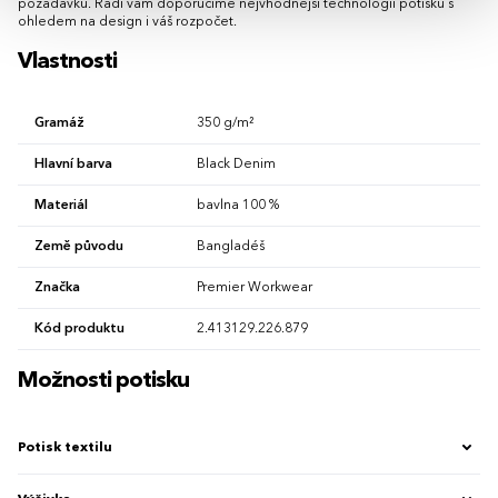
požadavků. Rádi vám doporučíme nejvhodnější technologii potisku s
ohledem na design i váš rozpočet.
Vlastnosti
Gramáž
350 g/m²
Hlavní barva
Black Denim
Materiál
bavlna 100 %
Země původu
Bangladéš
Značka
Premier Workwear
Kód produktu
2.413129.226.879
Možnosti potisku
Potisk textilu