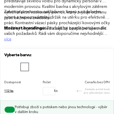
představuje skvělou volbu pro dynamický personál v
moderním provozu. Kvalitní bavlna s akrylovým zátěrem
Zahrnuje prostornou nakládanou kapsu s ozdobným
vytváří efektní voskovaný povrch, který zvyšuje ochranu
nýtem a nepostradatelný držák na utěrku pro efektivnější
proti běžnému znečištění.
práci. Kontrastní vázací pásky procházející kovovými očky
Možnost brandingu:
Produkt lze opatřit potiskem dle
dotvářejí originální vzhled a zajišťují bezpečné upevnění.
vašich požadavků. Rádi vám doporučíme nejvhodnější
technologii potisku s ohledem na design i váš rozpočet.
více
Vyberte barvu:
Dostupnost
Počet
Cena/ks bez DPH
Zadejte počet kusů
ks
102
ks
pro výhodnější cenu
Potřebuji zboží s potiskem nebo jinou technologii - výběr
v dalším kroku