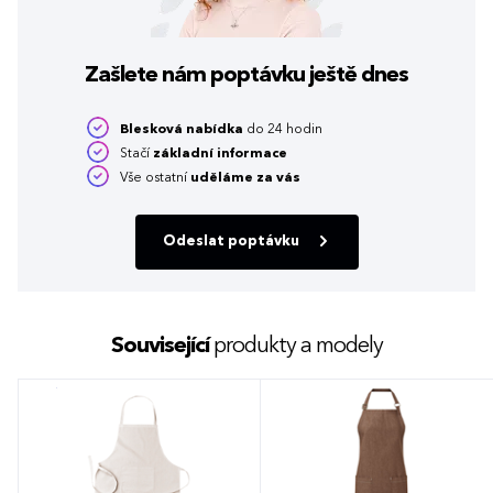
Zašlete nám poptávku
ještě dnes
Blesková nabídka
do 24 hodin
Stačí
základní informace
Vše ostatní
uděláme za vás
Odeslat poptávku
Související
produkty a modely