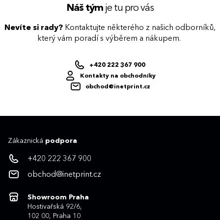
Náš tým
je tu pro vás
Nevíte si rady?
Kontaktujte některého z našich odborníků,
který vám poradí s výběrem a nákupem.
+420 222 367 900
Kontakty na obchodníky
obchod@inetprint.cz
Zákaznická
podpora
+420 222 367 900
obchod@inetprint.cz
Showroom Praha
Hostivařská 92/6,
102 00, Praha 10