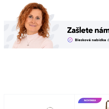
Zašlete ná
Blesková nabídka
d
NOVINKA