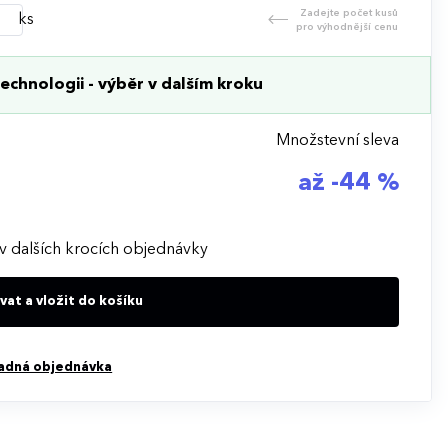
Zadejte počet kusů
ks
pro výhodnější cenu
echnologii - výběr v dalším kroku
Množstevní sleva
až -44 %
v dalších krocích objednávky
at a vložit do košíku
adná objednávka