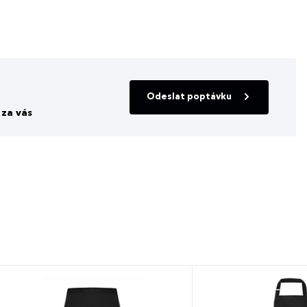
Odeslat poptávku
za vás