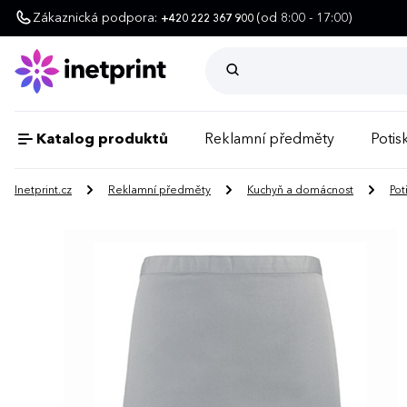
Zákaznická podpora:
(od 8:00 - 17:00)
+420 222 367 900
Katalog produktů
Reklamní předměty
Potisk
Inetprint.cz
Reklamní předměty
Kuchyň a domácnost
Pot