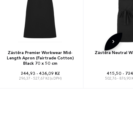
Zástěra Premier Workwear Mid-
Zástěra Neutral W
Length Apron (Fairtrade Cotton)
Black 70 x 50 cm
244,93 - 436,09 Kč
415,50 - 724
296,37 - 527,67 Kč (s DPH)
502,76 - 876,90 K
90 x 90 