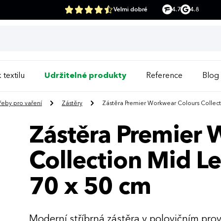
Velmi dobré
4.7
4.8
 textilu
Udržitelné produkty
Reference
Blog
řeby pro vaření
Zástěry
Zástěra Premier Workwear Colours Collect
Zástěra Premier
Collection Mid L
70 x 50 cm
Moderní stříbrná zástěra v polovičním prov