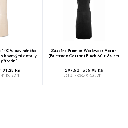
e 100% bavlněného
Zástěra Premier Workwear Apron
 s kovovými detaily
(Fairtrade Cotton) Black 60 x 84 cm
 přírodní
 191,25 Kč
298,52 - 525,95 Kč
,41 Kč (s DPH)
361,21 - 636,40 Kč (s DPH)