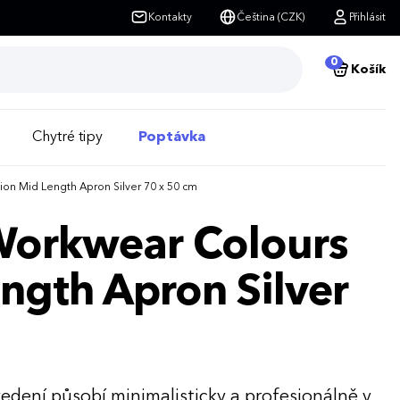
Kontakty
Čeština (CZK)
Přihlásit
0
Košík
Chytré tipy
Poptávka
ion Mid Length Apron Silver 70 x 50 cm
 Workwear Colours
ength Apron Silver
edení působí minimalisticky a profesionálně v