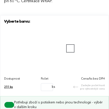
při 60 °C. Certifikace WRAP.
Vyberte barvu:
Dostupnost
Počet
Cena/ks bez DPH
Zadejte počet kusů
ks
255
ks
pro výhodnější cenu
Potřebuji zboží s potiskem nebo jinou technologii - výběr
v dalším kroku