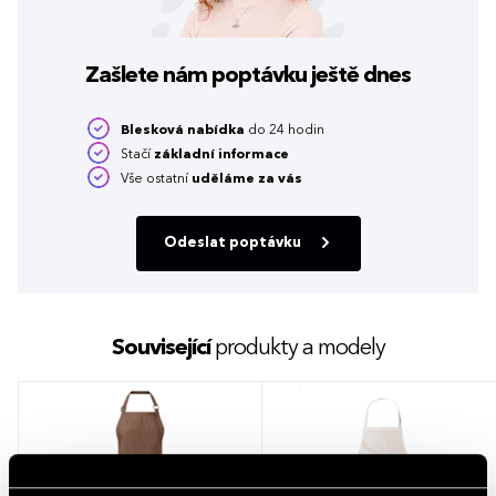
Zašlete nám poptávku
ještě dnes
Blesková nabídka
do 24 hodin
Stačí
základní informace
Vše ostatní
uděláme za vás
Odeslat poptávku
Související
produkty a modely