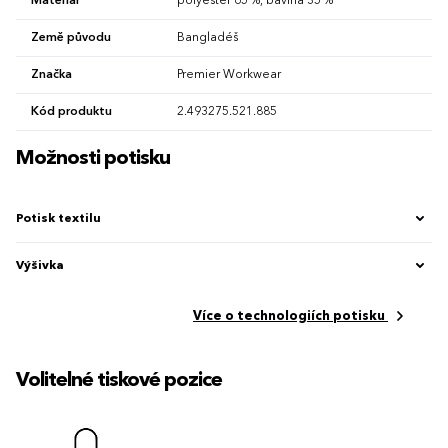
Materiál
polyester 65 %, bavlna 35 %
Země původu
Bangladéš
Značka
Premier Workwear
Kód produktu
2.493275.521.885
Možnosti potisku
Potisk textilu
Výšivka
Více o technologiích potisku
Volitelné tiskové pozice