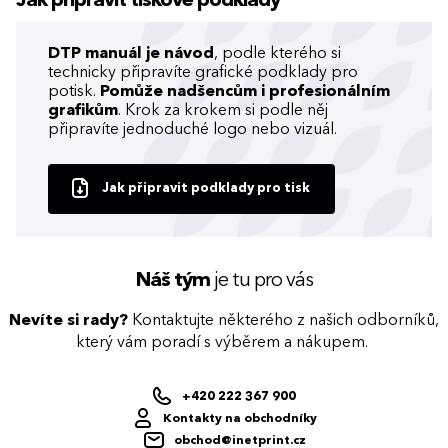
Jak připravit tiskové podklady
DTP manuál je návod
, podle kterého si
technicky připravíte grafické podklady pro
potisk.
Pomůže nadšencům i profesionálním
grafikům
. Krok za krokem si podle něj
připravíte jednoduché logo nebo vizuál.
Jak připravit podklady pro tisk
Náš tým
je tu pro vás
Nevíte si rady?
Kontaktujte některého z našich odborníků,
který vám poradí s výběrem a nákupem.
+420 222 367 900
Kontakty na obchodníky
obchod@inetprint.cz