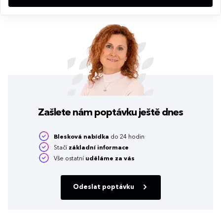
Zašlete nám poptávku
ještě dnes
Blesková nabídka
do 24 hodin
Stačí
základní informace
Vše ostatní
uděláme za vás
Odeslat poptávku