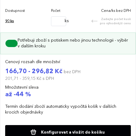
Dostupnost
Počet
Cena/ks bez DPH
Zadejte počet kusů
ks
90
ks
pro výhodnější cenu
Potřebuji zboží s potiskem nebo jinou technologii - výběr
v dalším kroku
Cenový rozsah dle množství
166,70 - 296,82 Kč
bez DPH
201,71 - 359,15 Kč
s DPH
Množstevní sleva
až -44 %
Termín dodání zboží automaticky vypočítá košík v dalších
krocích objednávky
Konfigurovat a vložit do košíku