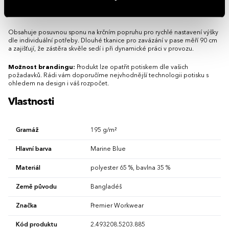
gramáží se velmi snadno udržuje a zvládá pravidelné praní při teplotách
do 60 °C bez ztráty kvality tkaniny.
Obsahuje posuvnou sponu na krčním popruhu pro rychlé nastavení výšky
dle individuální potřeby. Dlouhé tkanice pro zavázání v pase měří 90 cm
a zajišťují, že zástěra skvěle sedí i při dynamické práci v provozu.
Možnost brandingu:
Produkt lze opatřit potiskem dle vašich
požadavků. Rádi vám doporučíme nejvhodnější technologii potisku s
ohledem na design i váš rozpočet.
Vlastnosti
Gramáž
195 g/m²
Hlavní barva
Marine Blue
Materiál
polyester 65 %, bavlna 35 %
Země původu
Bangladéš
Značka
Premier Workwear
Kód produktu
2.493208.5203.885