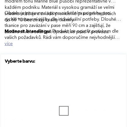
modrém tónu Marine Blue působí reprezentativně v
každém podniku. Materiál s vysokou gramáží se velmi
Obsahuje posuvnou sponu na krčním popruhu pro
snadno udržuje a zvládá pravidelné praní při teplotách
rychlé nastavení výšky dle individuální potřeby. Dlouhé
do 60 °C bez ztráty kvality tkaniny.
tkanice pro zavázání v pase měří 90 cm a zajišťují, že
Možnost brandingu:
Produkt lze opatřit potiskem dle
zástěra skvěle sedí i při dynamické práci v provozu.
vašich požadavků. Rádi vám doporučíme nejvhodnější
technologii potisku s ohledem na design i váš rozpočet.
více
Vyberte barvu: