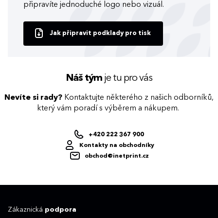
připravíte jednoduché logo nebo vizuál.
Jak připravit podklady pro tisk
Náš tým
je tu pro vás
Nevíte si rady?
Kontaktujte některého z našich odborníků,
který vám poradí s výběrem a nákupem.
+420 222 367 900
Kontakty na obchodníky
obchod@inetprint.cz
Zákaznická
podpora