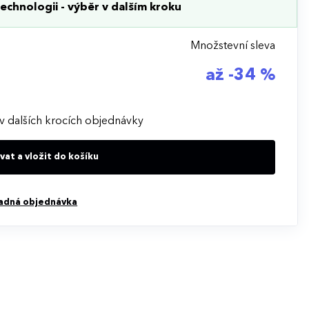
echnologii - výběr v dalším kroku
Množstevní sleva
až -34 %
v dalších krocích objednávky
at a vložit do košíku
adná objednávka