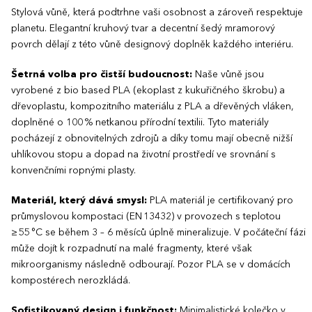
Stylová vůně, která podtrhne vaši osobnost a zároveň respektuje
planetu. Elegantní kruhový tvar a decentní šedý mramorový
povrch dělají z této vůně designový doplněk každého interiéru.
Šetrná volba pro čistší budoucnost:
Naše vůně jsou
vyrobené z bio based PLA (ekoplast z kukuřičného škrobu) a
dřevoplastu, kompozitního materiálu z PLA a dřevěných vláken,
doplněné o 100 % netkanou přírodní textilii. Tyto materiály
pocházejí z obnovitelných zdrojů a díky tomu mají obecně nižší
uhlíkovou stopu a dopad na životní prostředí ve srovnání s
konvenčními ropnými plasty.
Materiál, který dává smysl:
PLA materiál je certifikovaný pro
průmyslovou kompostaci (EN 13432) v provozech s teplotou
≥ 55 °C se během 3 – 6 měsíců úplně mineralizuje. V počáteční fázi
může dojít k rozpadnutí na malé fragmenty, které však
mikroorganismy následně odbourají. Pozor PLA se v domácích
kompostérech nerozkládá.
Sofistikovaný design i funkčnost:
Minimalistické kolečko v