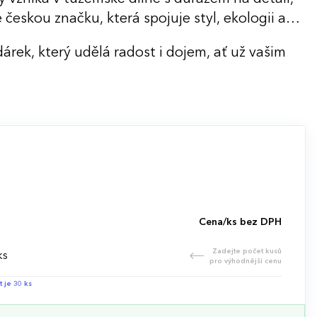
českou značku, která spojuje styl, ekologii a
dárek, který udělá radost i dojem, ať už vašim
Cena/ks bez DPH
Zadejte počet kusů
ks
pro výhodnější cenu
t je 30 ks