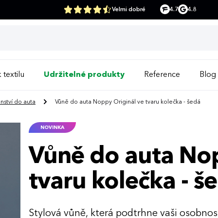
Velmi dobré
4.7
4.8
 textilu
Udržitelné produkty
Reference
Blog
enství do auta
Vůně do auta Noppy Originál ve tvaru kolečka - šedá
NOVINKA
Vůně do auta Nop
tvaru kolečka - š
Stylová vůně, která podtrhne vaši osobnos