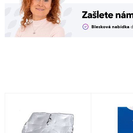
Zašlete ná
Blesková nabídka
d