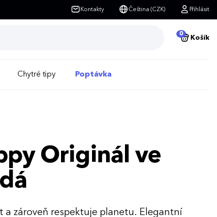
Kontakty
Čeština (CZK)
Přihlásit
0
Košík
Chytré tipy
Poptávka
py Originál ve
edá
t a zároveň respektuje planetu. Elegantní