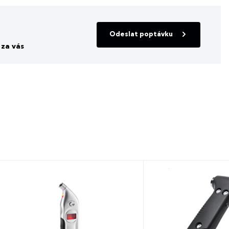
Odeslat poptávku
za vás