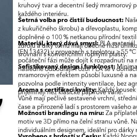
kruhový tvar a decentní šedý mramorový p
každého interiéru.
Šetrná volba pro čistší budoucnost:
Naše
z kukuřičného škrobu) a dřevoplastu, komp
doplněné o 100 % netkanou přírodní textili
Materiál, který dává smysl:
PLA materiál
zdrojů a díky tomu mají obecně nižší uhlík
(EN 13432) v provozech s teplotou ≥ 55 °C
srovnání s konvenčními ropnými plasty.
počáteční fázi může dojít k rozpadnutí na
Sofistikovaný design i funkčnost:
Minimal
následně odbourají. Pozor PLA se v domác
mramorovým efektem působí luxusně a na
pozvolna podle intenzity ventilace, bez ag
Aroma s certifikací kvality:
Každý kousek 
příjemněji než klasické papírové vůně.
Vůně mají pečlivě sestavené vrchní, střední 
čase a přirozeně ladí s prostorem vašeho a
Možnosti brandingu na míru:
Za příplat
motiv ve 3D přímo na čelní stranu vůně. Na
individuálním designem, ideální pro dárky
Vyrobeno s hrdostí v Česku:
Každý Noppy