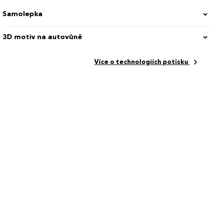
Samolepka
3D motiv na autovůně
Více o technologiích potisku
00