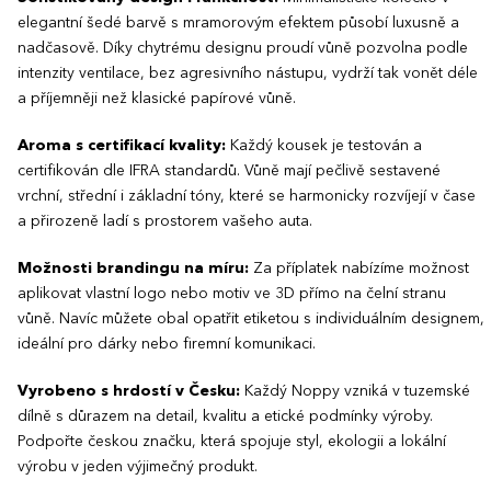
elegantní šedé barvě s mramorovým efektem působí luxusně a
nadčasově. Díky chytrému designu proudí vůně pozvolna podle
intenzity ventilace, bez agresivního nástupu, vydrží tak vonět déle
a příjemněji než klasické papírové vůně.
Aroma s certifikací kvality:
Každý kousek je testován a
certifikován dle IFRA standardů. Vůně mají pečlivě sestavené
vrchní, střední i základní tóny, které se harmonicky rozvíjejí v čase
a přirozeně ladí s prostorem vašeho auta.
Možnosti brandingu na míru:
Za příplatek nabízíme možnost
aplikovat vlastní logo nebo motiv ve 3D přímo na čelní stranu
vůně. Navíc můžete obal opatřit etiketou s individuálním designem,
ideální pro dárky nebo firemní komunikaci.
Vyrobeno s hrdostí v Česku:
Každý Noppy vzniká v tuzemské
dílně s důrazem na detail, kvalitu a etické podmínky výroby.
Podpořte českou značku, která spojuje styl, ekologii a lokální
výrobu v jeden výjimečný produkt.