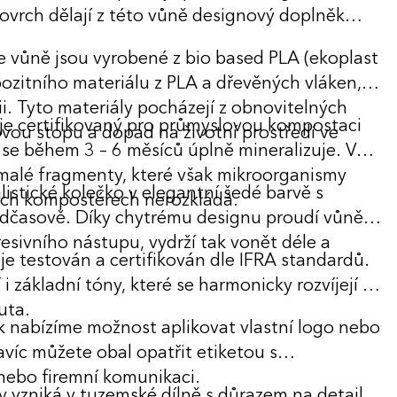
ovrch dělají z této vůně designový doplněk
 vůně jsou vyrobené z bio based PLA (ekoplast
ozitního materiálu z PLA a dřevěných vláken,
i. Tyto materiály pocházejí z obnovitelných
 je certifikovaný pro průmyslovou kompostaci
ovou stopu a dopad na životní prostředí ve
 se během 3 – 6 měsíců úplně mineralizuje. V
 malé fragmenty, které však mikroorganismy
istické kolečko v elegantní šedé barvě s
ích kompostérech nerozkládá.
dčasově. Díky chytrému designu proudí vůně
resivního nástupu, vydrží tak vonět déle a
je testován a certifikován dle IFRA standardů.
i základní tóny, které se harmonicky rozvíjejí v
uta.
ek nabízíme možnost aplikovat vlastní logo nebo
víc můžete obal opatřit etiketou s
 nebo firemní komunikaci.
 vzniká v tuzemské dílně s důrazem na detail,