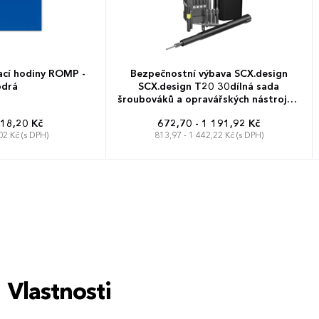
ací hodiny ROMP -
Bezpečnostní výbava SCX.design
drá
SCX.design T20 30dílná sada
šroubováků a opravářských nástrojů v
hliníkovém pouzdře Solid black
 18,20 Kč
672,70 - 1 191,92 Kč
02 Kč (s DPH)
813,97 - 1 442,22 Kč (s DPH)
Vlastnosti