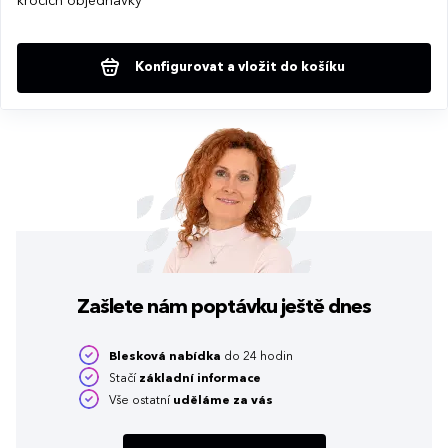
krocích objednávky
Konfigurovat a vložit do košíku
Zašlete nám poptávku
ještě dnes
Blesková nabídka
do 24 hodin
Stačí
základní informace
Vše ostatní
uděláme za vás