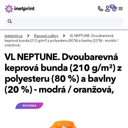
0
Inetprint.cz
Pracovní oděvy
VL NEPTUNE. Dvoubarevná
keprová bunda (210 g/m²) z polyesteru (80 %) a bavlny (20 %) - modrá /
oranžová,
VL NEPTUNE. Dvoubarevná
keprová bunda (210 g/m²) z
polyesteru (80 %) a bavlny
(20 %) - modrá / oranžová,
NOVINKA