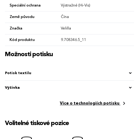
Speciální ochrana
Výstražné (Hi-Vis)
Země původu
Čína
Značka
Velilla
Kód produktu
9.708346.5_11
Možnosti potisku
Potisk textilu
Výšivka
Více o technologiích potisku
Volitelné tiskové pozice