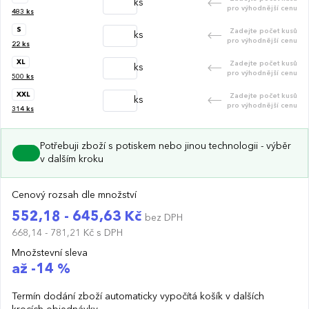
ks
pro výhodnější cenu
483
ks
S
Zadejte počet kusů
ks
pro výhodnější cenu
22
ks
XL
Zadejte počet kusů
ks
pro výhodnější cenu
500
ks
XXL
Zadejte počet kusů
ks
pro výhodnější cenu
314
ks
Potřebuji zboží s potiskem nebo jinou technologii - výběr
v dalším kroku
Cenový rozsah dle množství
552,18 - 645,63 Kč
bez DPH
668,14 - 781,21 Kč
s DPH
Množstevní sleva
až -14 %
Termín dodání zboží automaticky vypočítá košík v dalších