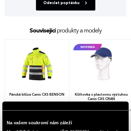
Odeslat poptávku
Související
produkty a modely
NOVINKA
Pánská blůza Canis CXS BENSON
Kšiltovka s plastovou výztuhou
Canis CXS CRAN
2 barvy
5 barev
1 velikost
1 065,33 - 1 141,43 Kč
265,33 - 284,29 Kč
Na vašem soukromí nám záleží
1 289,05 - 1 381,13 Kč (s DPH)
321,05 - 343,99 Kč (s DPH)