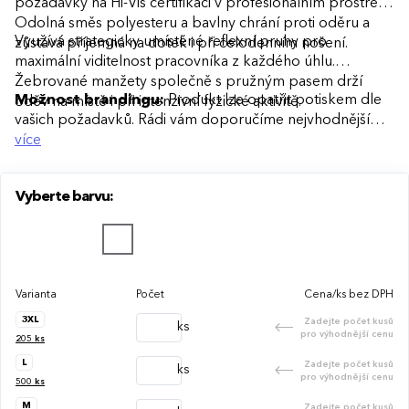
požadavky na Hi-Vis certifikaci v profesionálním prostředí.
Odolná směs polyesteru a bavlny chrání proti oděru a
Využívá strategicky umístěné reflexní pruhy pro
zůstává příjemná na dotek i při celodenním nošení.
maximální viditelnost pracovníka z každého úhlu.
Žebrované manžety společně s pružným pasem drží
Možnost brandingu:
Produkt lze opatřit potiskem dle
oděv na místě i při intenzivní fyzické aktivitě.
vašich požadavků. Rádi vám doporučíme nejvhodnější
technologii potisku s ohledem na design i váš rozpočet.
více
Vyberte barvu:
Varianta
Počet
Cena/ks bez DPH
3XL
Zadejte počet kusů
ks
pro výhodnější cenu
205
ks
L
Zadejte počet kusů
ks
pro výhodnější cenu
500
ks
M
Zadejte počet kusů