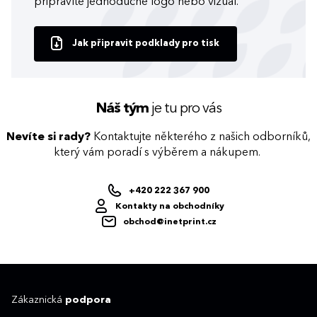
připravíte jednoduché logo nebo vizuál.
Jak připravit podklady pro tisk
Náš tým
je tu pro vás
Nevíte si rady?
Kontaktujte některého z našich odborníků,
který vám poradí s výběrem a nákupem.
+420 222 367 900
Kontakty na obchodníky
obchod@inetprint.cz
Zákaznická
podpora