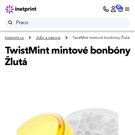
0
Inetprint.cz
Jídlo a nápoje
TwistMint mintové bonbóny Žlutá
TwistMint mintové bonbóny
Žlutá