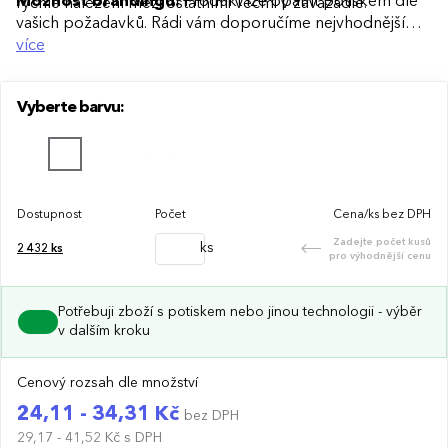
Možnost brandingu:
Produkt lze opatřit potiskem dle
rychlé nalezení mezi ostatními věcmi v zavazadle.
vašich požadavků. Rádi vám doporučíme nejvhodnější
technologii potisku s ohledem na design i váš rozpočet.
více
Vyberte barvu:
Dostupnost
Počet
Cena/ks bez DPH
Zadejte počet kusů
ks
2 432
ks
pro výhodnější cenu
Potřebuji zboží s potiskem nebo jinou technologii - výběr
v dalším kroku
Cenový rozsah dle množství
24,11 - 34,31 Kč
bez DPH
29,17 - 41,52 Kč
s DPH