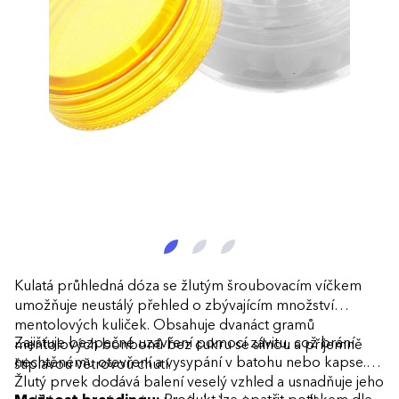
Kulatá průhledná dóza se žlutým šroubovacím víčkem
umožňuje neustálý přehled o zbývajícím množství
mentolových kuliček. Obsahuje dvanáct gramů
Zajišťuje bezpečné uzavření pomocí závitu, což brání
mentolových bonbonů bez cukru se silnou a příjemně
nechtěnému otevření a vysypání v batohu nebo kapse.
štiplavou větrovou chutí.
Žlutý prvek dodává balení veselý vzhled a usnadňuje jeho