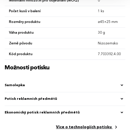
Minimální množství pro objednání (MOQ)
0
Počet kusů v balení
1 ks
Rozměry produktu
ø45×25 mm
Váha produktu
30 g
Země původu
Nizozemsko
Kód produktu
7.703392.4.00
Možnosti potisku
Samolepka
Potisk reklamních předmětů
Ekonomický potisk reklamních předmětů
Více o technologiích potisku