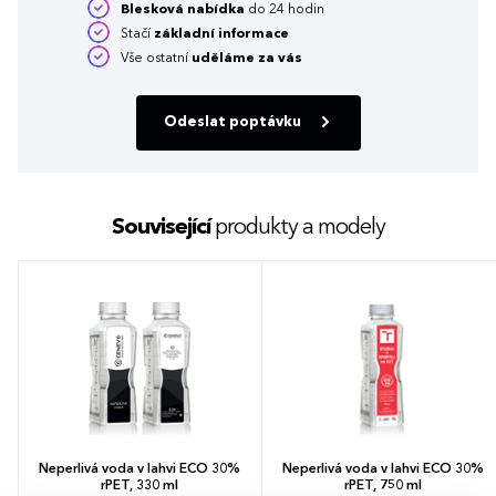
Blesková nabídka
do 24 hodin
Stačí
základní informace
Vše ostatní
uděláme za vás
Odeslat poptávku
Související
produkty a modely
Neperlivá voda v lahvi ECO 30%
Neperlivá voda v lahvi ECO 30%
rPET, 330 ml
rPET, 750 ml