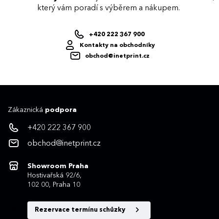
který vám poradí s výběrem a nákupem.
+420 222 367 900
Kontakty na obchodníky
obchod@inetprint.cz
Zákaznická
podpora
+420 222 367 900
obchod@inetprint.cz
Showroom Praha
Hostivařská 92/6,
102 00, Praha 10
Rezervace termínu schůzky