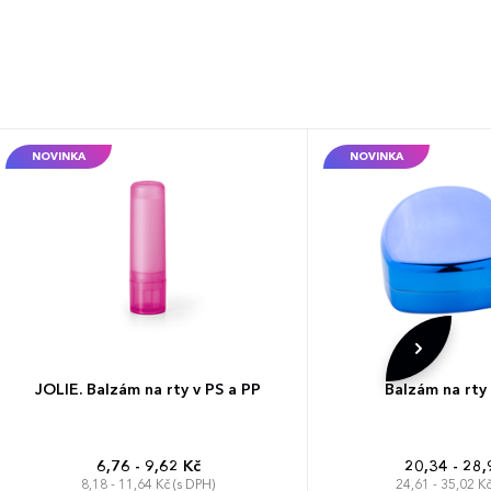
NOVINKA
NOVINKA
JOLIE. Balzám na rty v PS a PP
Balzám na rty
6,76 - 9,62 Kč
20,34 - 28,
8,18 - 11,64 Kč (s DPH)
24,61 - 35,02 Kč