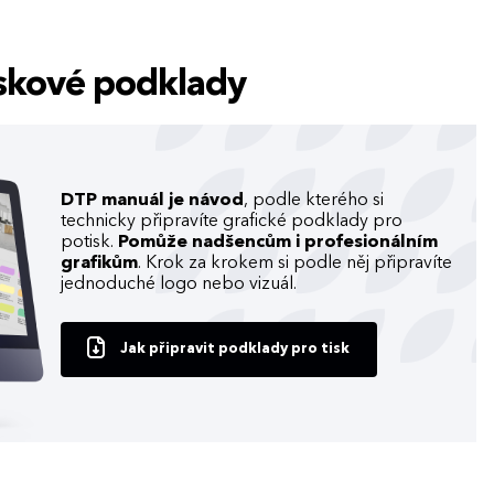
tiskové podklady
DTP manuál je návod
, podle kterého si
technicky připravíte grafické podklady pro
potisk.
Pomůže nadšencům i profesionálním
grafikům
. Krok za krokem si podle něj připravíte
jednoduché logo nebo vizuál.
Jak připravit podklady pro tisk