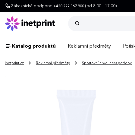
Zákaznická podpora:
(od 8:00 - 17:00)
+420 222 367 900
Katalog produktů
Reklamní předměty
Potisk
Inetprint.cz
Reklamní předměty
Sportovní a wellness potřeby