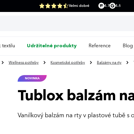
Velmi dobré
4.7
4.8
 textilu
Udržitelné produkty
Reference
Blog
Wellness potřeby
Kosmetické potřeby
Balzámy na rty
NOVINKA
Tublox balzám na
Vanilkový balzám na rty v plastové tubě s