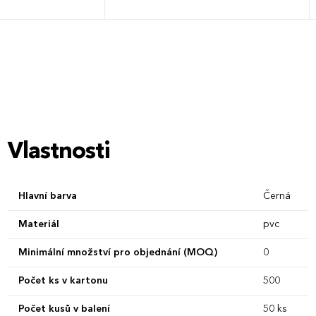
Vlastnosti
Hlavní barva
Černá
Materiál
pvc
Minimální množství pro objednání (MOQ)
0
Počet ks v kartonu
500
Počet kusů v balení
50 ks