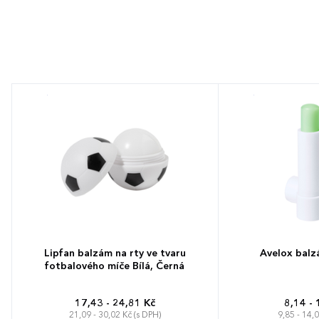
Lipfan balzám na rty ve tvaru
Avelox balzá
fotbalového míče Bílá, Černá
17,43 - 24,81 Kč
8,14 - 
21,09 - 30,02 Kč (s DPH)
9,85 - 14,