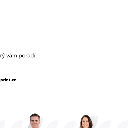
erý vám poradí
print.cz