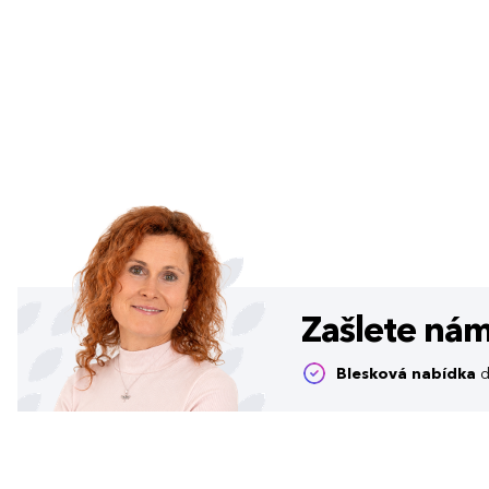
Zašlete ná
Blesková nabídka
d