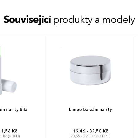
Související
produkty a modely
m na rty Bílá
Limpo balzám na rty
11,58 Kč
19,46 - 32,50 Kč
01 Kč (s DPH)
23,55 - 39,33 Kč (s DPH)