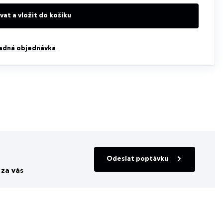
at a vložit do košíku
adná objednávka
Odeslat poptávku
za vás