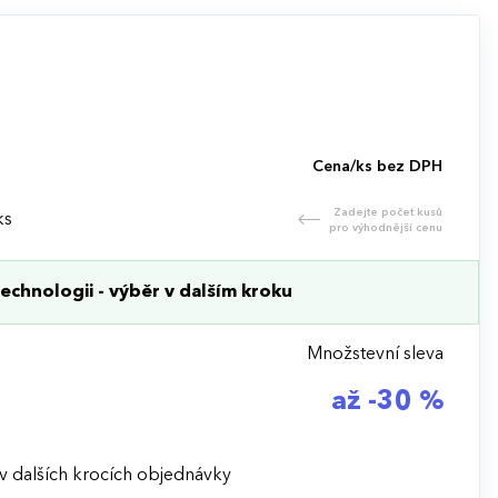
Cena/ks bez DPH
Zadejte počet kusů
ks
pro výhodnější cenu
echnologii - výběr v dalším kroku
Množstevní sleva
až -30 %
v dalších krocích objednávky