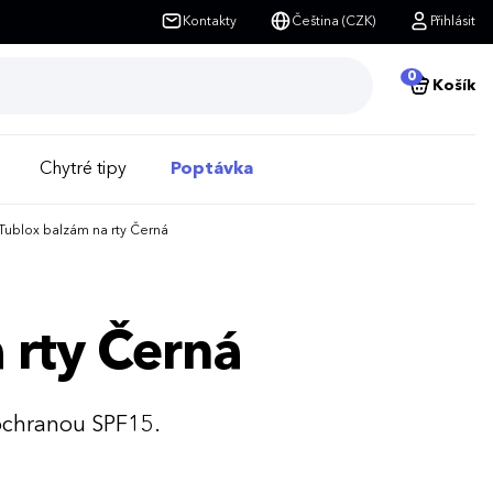
Kontakty
Čeština (CZK)
Přihlásit
0
Košík
Chytré tipy
Poptávka
Tublox balzám na rty Černá
 rty Černá
 ochranou SPF15.