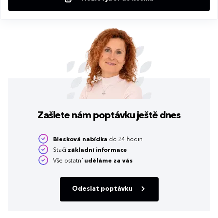
Zašlete nám poptávku
ještě dnes
Blesková nabídka
do 24 hodin
Stačí
základní informace
Vše ostatní
uděláme za vás
Odeslat poptávku