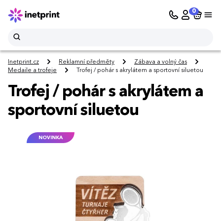
0
Inetprint.cz
Reklamní předměty
Zábava a volný čas
Medaile a trofeje
Trofej / pohár s akrylátem a sportovní siluetou
Trofej / pohár s akrylátem a
sportovní siluetou
NOVINKA