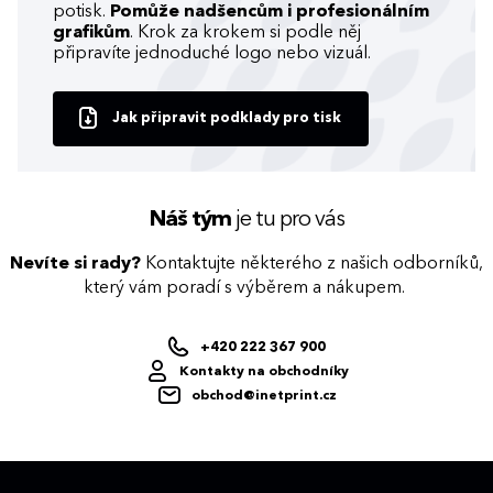
potisk.
Pomůže nadšencům i profesionálním
grafikům
. Krok za krokem si podle něj
připravíte jednoduché logo nebo vizuál.
Jak připravit podklady pro tisk
Náš tým
je tu pro vás
Nevíte si rady?
Kontaktujte některého z našich odborníků,
který vám poradí s výběrem a nákupem.
+420 222 367 900
Kontakty na obchodníky
obchod@inetprint.cz