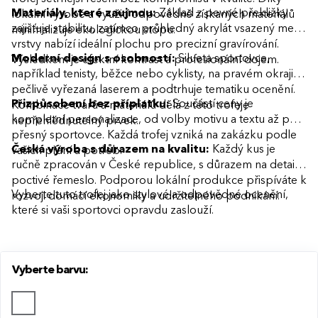
Materiály, které zaujmou:
Základ z pevné překližky
lokální výrobě a využití odpovědně získaných materiálů
zajišťuje stabilitu, zatímco průhledný akrylát vsazený mezi
minimalizuje ekologickou stopu.
vrstvy nabízí ideální plochu pro precizní gravírování.
Moderní design s osobností:
Silueta sportovce,
Výsledkem je efektní kontrast a profesionální dojem.
například tenisty, běžce nebo cyklisty, na pravém okraji je
pečlivě vyřezaná laserem a podtrhuje tematiku ocenění.
Přizpůsobení bez příplatku:
Součástí ceny je
Kombinace tvarů a materiálů dělá z této trofeje
kompletní personalizace, od volby motivu a textu až po
nepřehlédnutelný prvek.
přesný sportovce. Každá trofej vzniká na zakázku podle
Česká výroba s důrazem na kvalitu:
Každý kus je
vašich přání a potřeb.
ručně zpracován v České republice, s důrazem na detail a
poctivé řemeslo. Podporou lokální produkce přispíváte k
Vyberte tuto trofej jako stylové a odpovědné ocenění,
rozvoji domácí ekonomiky a udržitelného podnikání.
které si vaši sportovci opravdu zaslouží.
Vyberte barvu: