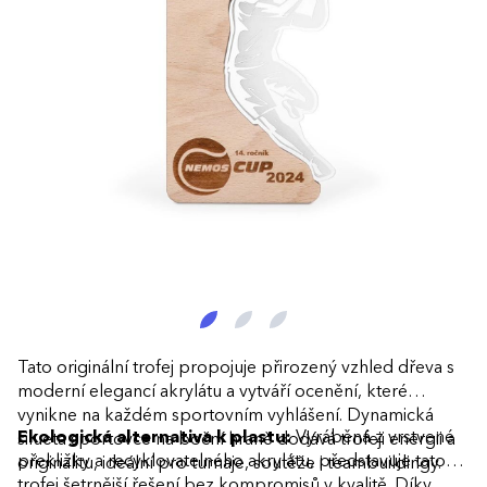
Tato originální trofej propojuje přirozený vzhled dřeva s
moderní elegancí akrylátu a vytváří ocenění, které
vynikne na každém sportovním vyhlášení. Dynamická
Ekologická alternativa k plastu:
Vyráběná z vrstvené
silueta sportovce na boční hraně dodává trofeji energii a
překližky a recyklovatelného akrylátu, představuje tato
originalitu, ideální pro turnaje, soutěže i teambuildingy.
trofej šetrnější řešení bez kompromisů v kvalitě. Díky