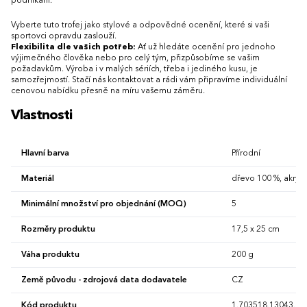
podnikání.
Vyberte tuto trofej jako stylové a odpovědné ocenění, které si vaši
sportovci opravdu zaslouží.
Flexibilita dle vašich potřeb:
Ať už hledáte ocenění pro jednoho
výjimečného člověka nebo pro celý tým, přizpůsobíme se vašim
požadavkům. Výroba i v malých sériích, třeba i jediného kusu, je
samozřejmostí. Stačí nás kontaktovat a rádi vám připravíme individuální
cenovou nabídku přesně na míru vašemu záměru.
Vlastnosti
Hlavní barva
Přírodní
Materiál
dřevo 100 %, akryl 
Minimální množství pro objednání (MOQ)
5
Rozměry produktu
17,5 x 25 cm
Váha produktu
200 g
Země původu - zdrojová data dodavatele
CZ
Kód produktu
1.703518.13043.00