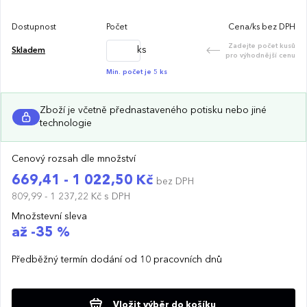
Dostupnost
Počet
Cena/ks bez DPH
Zadejte počet kusů
ks
Skladem
pro výhodnější cenu
Min. počet je 5 ks
Zboží je včetně přednastaveného potisku nebo jiné
technologie
Cenový rozsah dle množství
669,41 - 1 022,50 Kč
bez DPH
809,99 - 1 237,22 Kč
s DPH
Množstevní sleva
až -35 %
Předběžný termín dodání od 10 pracovních dnů
Vložit výběr do košíku