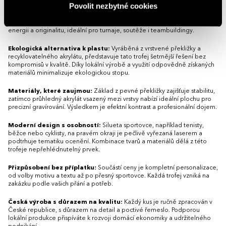
Povolit nezbytné cookies
Tato originální trofej propojuje přirozený vzhled dřeva s moderní
elegancí akrylátu a vytváří ocenění, které vynikne na každém sportovním
vyhlášení. Dynamická silueta sportovce na boční hraně dodává trofeji
energii a originalitu, ideální pro turnaje, soutěže i teambuildingy.
Ekologická alternativa k plastu:
Vyráběná z vrstvené překližky a
recyklovatelného akrylátu, představuje tato trofej šetrnější řešení bez
kompromisů v kvalitě. Díky lokální výrobě a využití odpovědně získaných
materiálů minimalizuje ekologickou stopu.
Materiály, které zaujmou:
Základ z pevné překližky zajišťuje stabilitu,
zatímco průhledný akrylát vsazený mezi vrstvy nabízí ideální plochu pro
precizní gravírování. Výsledkem je efektní kontrast a profesionální dojem.
Moderní design s osobností:
Silueta sportovce, například tenisty,
běžce nebo cyklisty, na pravém okraji je pečlivě vyřezaná laserem a
podtrhuje tematiku ocenění. Kombinace tvarů a materiálů dělá z této
trofeje nepřehlédnutelný prvek.
Přizpůsobení bez příplatku:
Součástí ceny je kompletní personalizace,
od volby motivu a textu až po přesný sportovce. Každá trofej vzniká na
zakázku podle vašich přání a potřeb.
Česká výroba s důrazem na kvalitu:
Každý kus je ručně zpracován v
České republice, s důrazem na detail a poctivé řemeslo. Podporou
lokální produkce přispíváte k rozvoji domácí ekonomiky a udržitelného