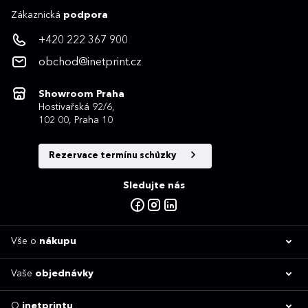
Zákaznická
podpora
+420 222 367 900
obchod@inetprint.cz
Showroom Praha
Hostivařská 92/6,
102 00, Praha 10
Rezervace termínu schůzky
Sledujte nás
Vše o
nákupu
Vaše
objednávky
O
inetprintu