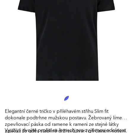
Elegantní černé tričko v přiléhavém střihu Slim fit
dokonale podtrhne mužskou postavu. Žebrovaný límec a
zpevňovací páska od ramene k rameni ze stejné látky
Využívá dvojité prošití na lemech pro zvýšenou odolnost
zajišťují, že oděv stabilně drží svůj tvar i při častém nošení.