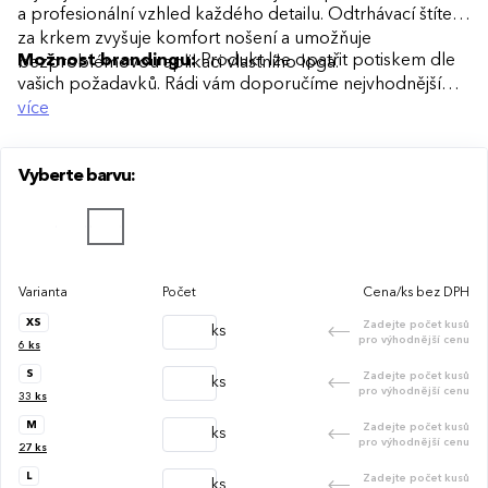
a profesionální vzhled každého detailu. Odtrhávací štítek
za krkem zvyšuje komfort nošení a umožňuje
Možnost brandingu:
Produkt lze opatřit potiskem dle
bezproblémovou aplikaci vlastního loga.
vašich požadavků. Rádi vám doporučíme nejvhodnější
technologii potisku s ohledem na design i váš rozpočet.
více
Vyberte barvu:
Varianta
Počet
Cena/ks bez DPH
XS
Zadejte počet kusů
ks
pro výhodnější cenu
6
ks
S
Zadejte počet kusů
ks
pro výhodnější cenu
33
ks
M
Zadejte počet kusů
ks
pro výhodnější cenu
27
ks
L
Zadejte počet kusů
ks