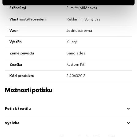
Střih/Styl
Slim fit (přiléhavá)
Vlastnosti/Provedení
Reklamní, Volný čas
Vzor
Jednobarevná
Výstřih
Kulatý
Země původu
Bangladéš
Značka
Kustom Kit
Kód produktu
2.406320.2
Možnosti potisku
Potisk textilu
Výšivka