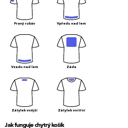
Pravý rukáv
Vpředu nad lem
Vzadu nad lem
Záda
Zátylek vnější
Zátylek vnitřní
Jak funguje chytrý košík