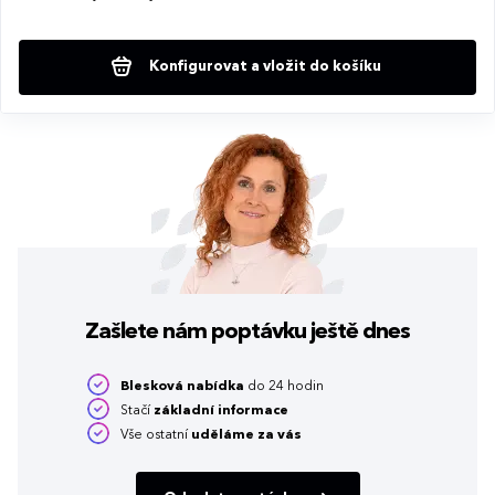
Konfigurovat a vložit do košíku
Zašlete nám poptávku
ještě dnes
Blesková nabídka
do 24 hodin
Stačí
základní informace
Vše ostatní
uděláme za vás