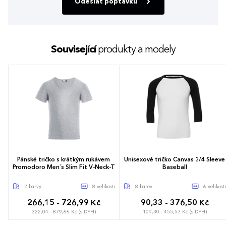
Odeslat poptávku
Související
produkty a modely
Pánské tričko s krátkým rukávem
Unisexové tričko Canvas 3/4 Sleeve
Promodoro Men´s Slim Fit V-Neck-T
Baseball
2 barvy
8 velikostí
8 barev
6 velikostí
266,15 - 726,99 Kč
90,33 - 376,50 Kč
322,04 - 879,66 Kč (s DPH)
109,30 - 455,57 Kč (s DPH)