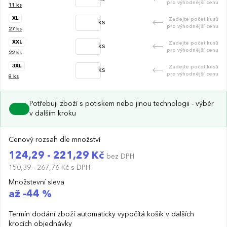
pro výhodnější cenu
11
ks
XL
Zadejte počet kusů
ks
pro výhodnější cenu
27
ks
XXL
Zadejte počet kusů
ks
pro výhodnější cenu
22
ks
3XL
Zadejte počet kusů
ks
pro výhodnější cenu
8
ks
Potřebuji zboží s potiskem nebo jinou technologii - výběr
v dalším kroku
Cenový rozsah dle množství
124,29 - 221,29 Kč
bez DPH
150,39 - 267,76 Kč
s DPH
Množstevní sleva
až -44 %
Termín dodání zboží automaticky vypočítá košík v dalších
krocích objednávky