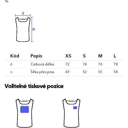
%.
Kód
Popis
XS
S
M
L
Celková délka
72
74
76
78
D
Šířka přes prsa
49
52
55
58
S
Volitelné tiskové pozice