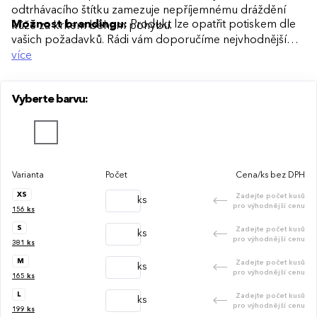
odtrhávacího štítku zamezuje nepříjemnému dráždění
Možnost brandingu:
Produkt lze opatřit potiskem dle
kůže za krkem během pohybu.
vašich požadavků. Rádi vám doporučíme nejvhodnější
technologii potisku s ohledem na design i váš rozpočet.
více
Vyberte barvu:
Varianta
Počet
Cena/ks bez DPH
XS
Zadejte počet kusů
ks
pro výhodnější cenu
156
ks
S
Zadejte počet kusů
ks
pro výhodnější cenu
381
ks
M
Zadejte počet kusů
ks
pro výhodnější cenu
165
ks
L
Zadejte počet kusů
ks
pro výhodnější cenu
199
ks