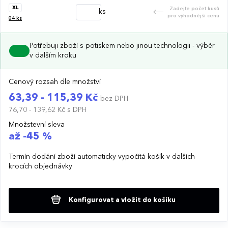
XL
Zadejte počet kusů
ks
pro výhodnější cenu
84
ks
Potřebuji zboží s potiskem nebo jinou technologii - výběr
v dalším kroku
Cenový rozsah dle množství
63,39 - 115,39 Kč
bez DPH
76,70 - 139,62 Kč
s DPH
Množstevní sleva
až -45 %
Termín dodání zboží automaticky vypočítá košík v dalších
krocích objednávky
Konfigurovat a vložit do košíku