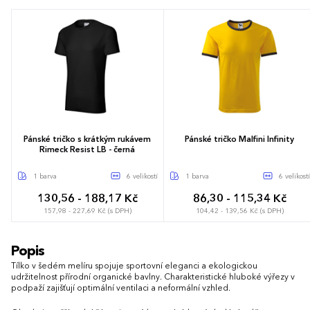
Pánské tričko s krátkým rukávem
Pánské tričko Malfini Infinity
Rimeck Resist LB - černá
1 barva
6 velikostí
1 barva
6 velikostí
130,56 - 188,17 Kč
86,30 - 115,34 Kč
157,98 - 227,69 Kč (s DPH)
104,42 - 139,56 Kč (s DPH)
S
M
L
XL
XXL
3XL
S
M
L
XL
XXL
3XL
Popis
Tílko v šedém melíru spojuje sportovní eleganci a ekologickou
udržitelnost přírodní organické bavlny. Charakteristické hluboké výřezy v
podpaží zajišťují optimální ventilaci a neformální vzhled.