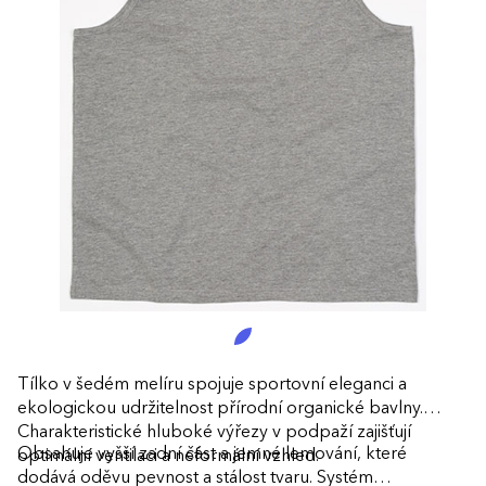
Tílko v šedém melíru spojuje sportovní eleganci a
ekologickou udržitelnost přírodní organické bavlny.
Charakteristické hluboké výřezy v podpaží zajišťují
Obsahuje vyšší zadní část a jemné lemování, které
optimální ventilaci a neformální vzhled.
dodává oděvu pevnost a stálost tvaru. Systém