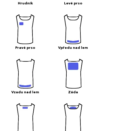
Hrudník
Levé prso
Pravé prso
Vpředu nad lem
Vzadu nad lem
Záda