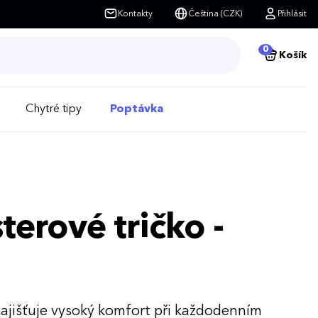
Kontakty
Čeština (CZK)
Přihlásit
0
Košík
Chytré tipy
Poptávka
erové tričko -
zajišťuje vysoký komfort při každodenním