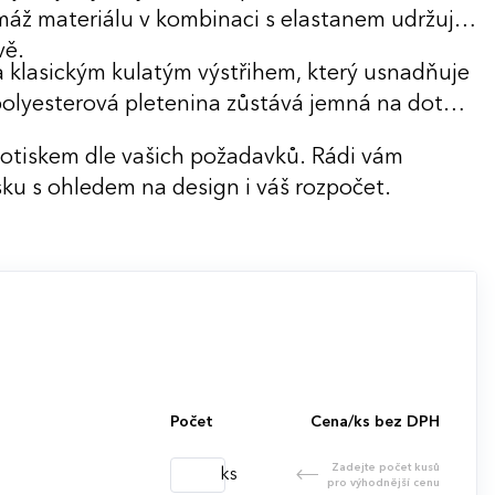
ramáž materiálu v kombinaci s elastanem udržuje
vě.
 klasickým kulatým výstřihem, který usnadňuje
polyesterová pletenina zůstává jemná na dotek
potiskem dle vašich požadavků. Rádi vám
ku s ohledem na design i váš rozpočet.
Počet
Cena/ks bez DPH
Zadejte počet kusů
ks
pro výhodnější cenu