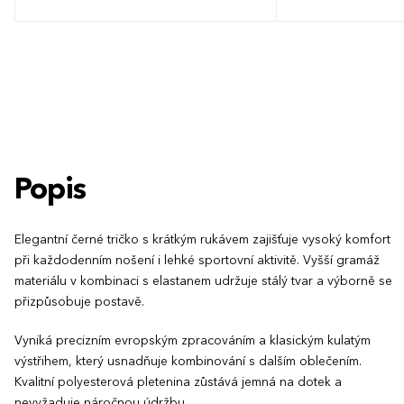
XS
S
M
L
XL
XXL
S
M
L
XL
5
Popis
Elegantní černé tričko s krátkým rukávem zajišťuje vysoký komfort
při každodenním nošení i lehké sportovní aktivitě. Vyšší gramáž
materiálu v kombinaci s elastanem udržuje stálý tvar a výborně se
přizpůsobuje postavě.
Vyniká precizním evropským zpracováním a klasickým kulatým
výstřihem, který usnadňuje kombinování s dalším oblečením.
Kvalitní polyesterová pletenina zůstává jemná na dotek a
nevyžaduje náročnou údržbu.