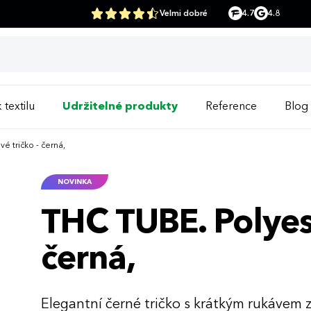
Velmi dobré
4.7
4.8
 textilu
Udržitelné produkty
Reference
Blog
é tričko - černá,
NOVINKA
THC TUBE. Polyest
černá,
Elegantní černé tričko s krátkým rukávem 