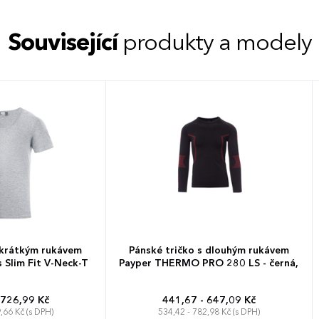
Související
produkty a modely
 krátkým rukávem
Pánské tričko s dlouhým rukávem
Slim Fit V-Neck-T
Payper THERMO PRO 280 LS - černá,
 726,99 Kč
441,67 - 647,09 Kč
,66 Kč (s DPH)
534,42 - 782,98 Kč (s DPH)