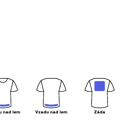
u nad lem
Vzadu nad lem
Záda