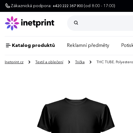
Zákaznická podpora:
(od 8:00 - 17:00)
+420 222 367 900
Katalog produktů
Reklamní předměty
Potisk
Inetprint.cz
Textil a oblečení
Trička
THC TUBE. Polyesterov