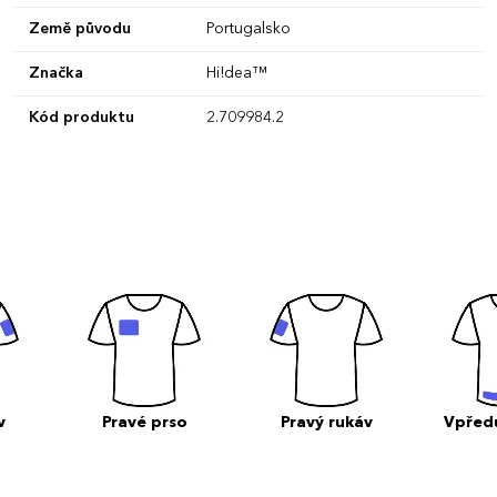
Země původu
Portugalsko
Značka
Hi!dea™
Kód produktu
2.709984.2
v
Pravé prso
Pravý rukáv
Vpřed