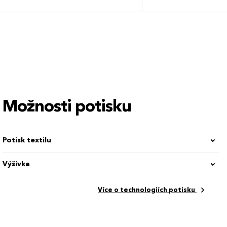
XS
S
L
Možnosti potisku
Potisk textilu
Výšivka
Více o technologiích potisku