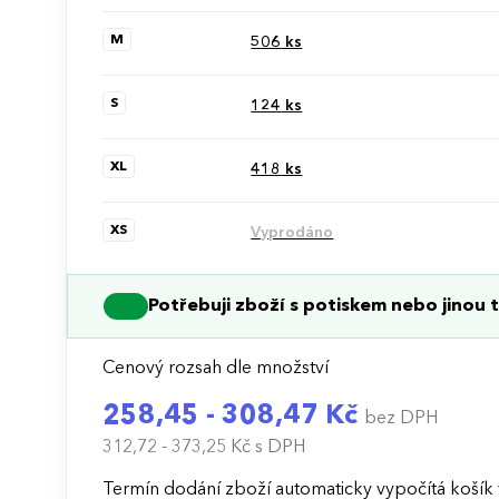
M
506
ks
S
124
ks
XL
418
ks
XS
Vyprodáno
Potřebuji zboží s potiskem nebo jinou t
Cenový rozsah dle množství
258,45 - 308,47 Kč
bez DPH
312,72 - 373,25 Kč
s DPH
Termín dodání zboží automaticky vypočítá košík 