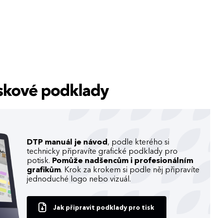
tiskové podklady
DTP manuál je návod
, podle kterého si
technicky připravíte grafické podklady pro
potisk.
Pomůže nadšencům i profesionálním
grafikům
. Krok za krokem si podle něj připravíte
jednoduché logo nebo vizuál.
Jak připravit podklady pro tisk