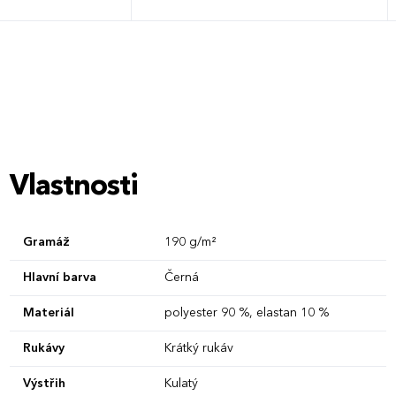
XXL
3XL
4XL
XL
Vlastnosti
Gramáž
190 g/m²
Hlavní barva
Černá
Materiál
polyester 90 %, elastan 10 %
Rukávy
Krátký rukáv
Výstřih
Kulatý