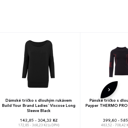
Dámské tričko s dlouhým rukávem
Pánské tričko s dl
Build Your Brand Ladies´ Viscose Long
Payper THERMO PRO 2
Sleeve Black
142,85 - 304,32 Kč
399,60 - 585
172,85 - 368,23 Kč (s DPH)
483,52 - 708,42 K