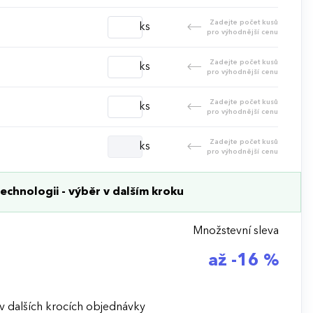
Zadejte počet kusů
ks
pro výhodnější cenu
Zadejte počet kusů
ks
pro výhodnější cenu
Zadejte počet kusů
ks
pro výhodnější cenu
Zadejte počet kusů
ks
pro výhodnější cenu
echnologii - výběr v dalším kroku
Množstevní sleva
až -16 %
v dalších krocích objednávky