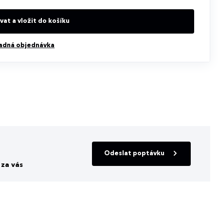
at a vložit do košíku
adná objednávka
Odeslat poptávku
za vás