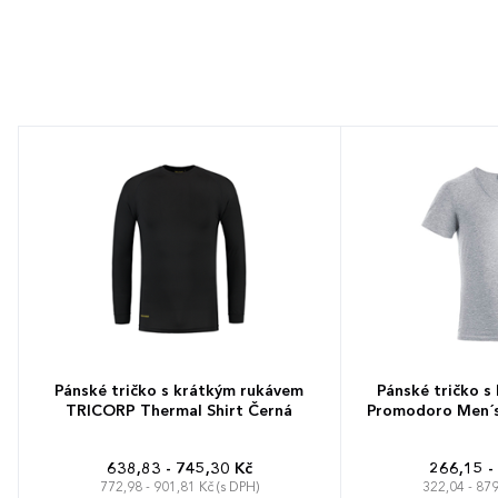
Pánské tričko s krátkým rukávem
Pánské tričko s
TRICORP Thermal Shirt Černá
Promodoro Men´s 
638,83 - 745,30 Kč
266,15 -
772,98 - 901,81 Kč (s DPH)
322,04 - 879