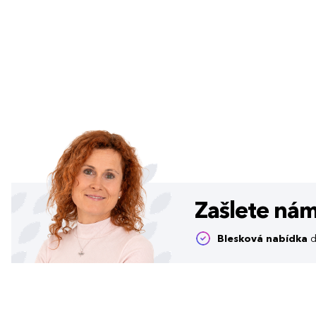
Zašlete ná
Blesková nabídka
d