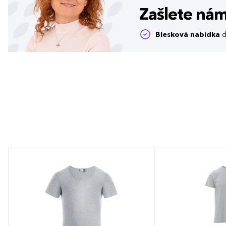
Zašlete ná
Blesková nabídka
d