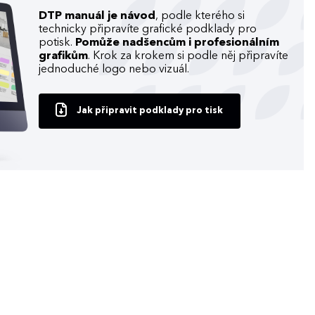
DTP manuál je návod
, podle kterého si
technicky připravíte grafické podklady pro
potisk.
Pomůže nadšencům i profesionálním
grafikům
. Krok za krokem si podle něj připravíte
jednoduché logo nebo vizuál.
Jak připravit podklady pro tisk