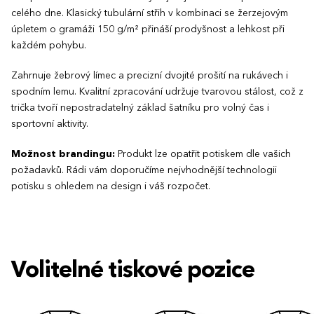
celého dne. Klasický tubulární střih v kombinaci se žerzejovým
úpletem o gramáži 150 g/m² přináší prodyšnost a lehkost při
každém pohybu.
Zahrnuje žebrový límec a precizní dvojité prošití na rukávech i
spodním lemu. Kvalitní zpracování udržuje tvarovou stálost, což z
trička tvoří nepostradatelný základ šatníku pro volný čas i
sportovní aktivity.
Možnost brandingu:
Produkt lze opatřit potiskem dle vašich
požadavků. Rádi vám doporučíme nejvhodnější technologii
potisku s ohledem na design i váš rozpočet.
Volitelné tiskové pozice