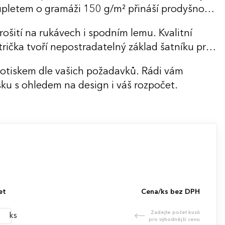
 úpletem o gramáži 150 g/m² přináší prodyšnost
rošití na rukávech i spodním lemu. Kvalitní
trička tvoří nepostradatelný základ šatníku pro
potiskem dle vašich požadavků. Rádi vám
ku s ohledem na design i váš rozpočet.
et
Cena/ks bez DPH
Zadejte počet kusů
ks
pro výhodnější cenu