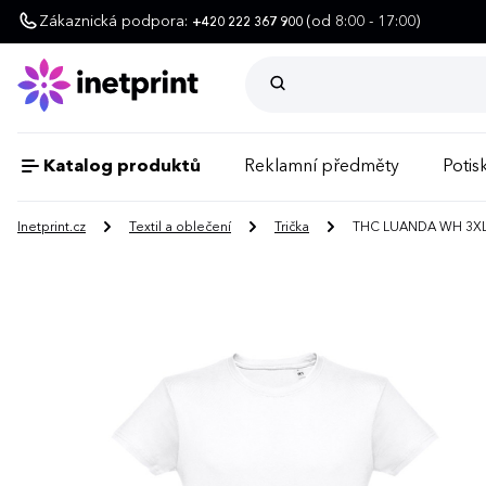
Zákaznická podpora:
(od 8:00 - 17:00)
+420 222 367 900
Katalog produktů
Reklamní předměty
Potisk
Inetprint.cz
Textil a oblečení
Trička
THC LUANDA WH 3XL. Pá