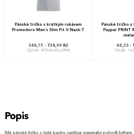
Pánské tričko s krátkým rukávem
Pánské tričko s
Promodoro Men´s Slim Fit V-Neck-T
Payper PRINT 
mela
266,15 - 726,99 Kč
88,33 - 
322,04 - 879,66 Kč (s DPH)
106,88 - 160
S
M
L
XL
XXL
3XL
4XL
XS
S
M
L
5XL
XXS
4
Popis
Bílé pánské tričko z čisté bavlny zajišťuje maximální pohodlí během