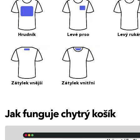
Hrudník
Levé prso
Levý ruká
Zátylek vnější
Zátylek vnitřní
Jak funguje chytrý košík