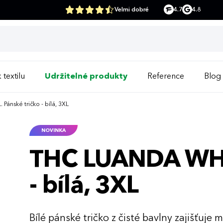
Velmi dobré
4.7
4.8
 textilu
Udržitelné produkty
Reference
Blog
nské tričko - bílá, 3XL
NOVINKA
THC LUANDA WH 3
- bílá, 3XL
Bílé pánské tričko z čisté bavlny zajišťuj