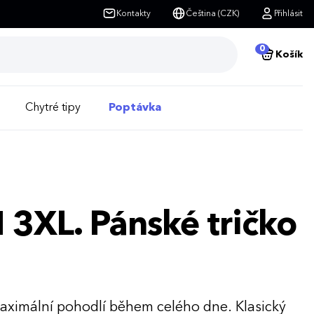
Kontakty
Čeština (CZK)
Přihlásit
0
Košík
Chytré tipy
Poptávka
XL. Pánské tričko
e maximální pohodlí během celého dne. Klasický