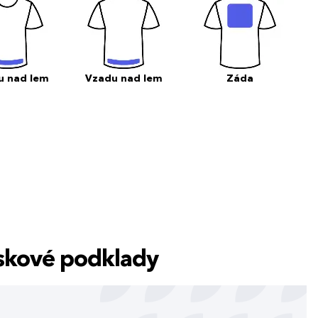
u nad lem
Vzadu nad lem
Záda
tiskové podklady