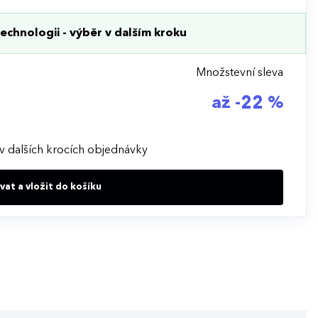
echnologii - výběr v dalším kroku
Množstevní sleva
až -22 %
v dalších krocích objednávky
at a vložit do košíku