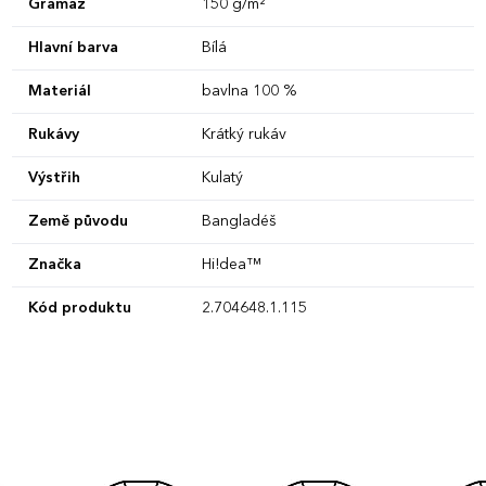
Gramáž
150 g/m²
Hlavní barva
Bílá
Materiál
bavlna 100 %
Rukávy
Krátký rukáv
Výstřih
Kulatý
Země původu
Bangladéš
Značka
Hi!dea™
Kód produktu
2.704648.1.115