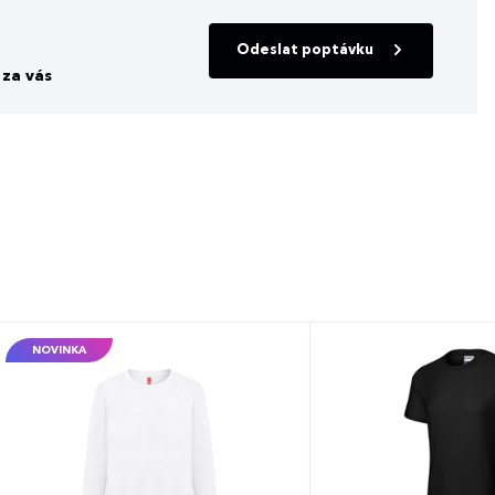
Odeslat poptávku
za vás
NOVINKA