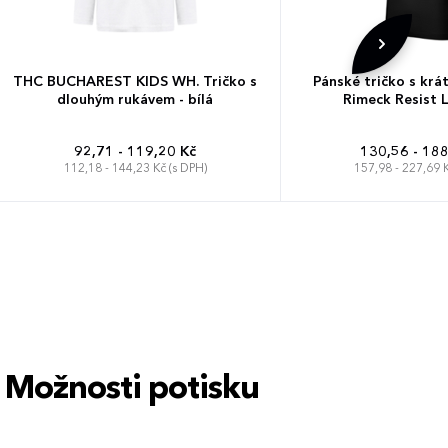
THC BUCHAREST KIDS WH. Tričko s
Pánské tričko s kr
dlouhým rukávem - bílá
Rimeck Resist L
92,71 - 119,20 Kč
130,56 - 188
112,18 - 144,23 Kč (s DPH)
157,98 - 227,69 K
S
M
L
XL
Možnosti potisku