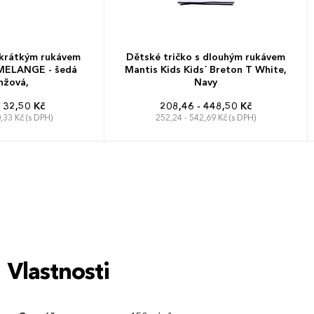
 krátkým rukávem
Dětské tričko s dlouhým rukávem
MELANGE - šedá
Mantis Kids Kids´ Breton T White,
nžová,
Navy
132,50 Kč
208,46 - 448,50 Kč
,33 Kč (s DPH)
252,24 - 542,69 Kč (s DPH)
XL
XXL
3XL
2-3 roky
4-5 let
6-7 let
8-9 let
XL
5XL
10-12 let
12-14 let
Vlastnosti