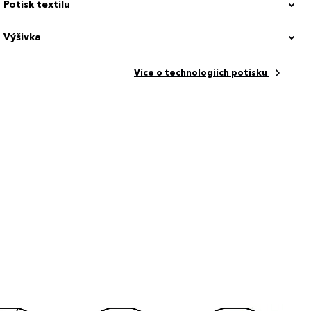
Potisk textilu
Výšivka
Více o technologiích potisku