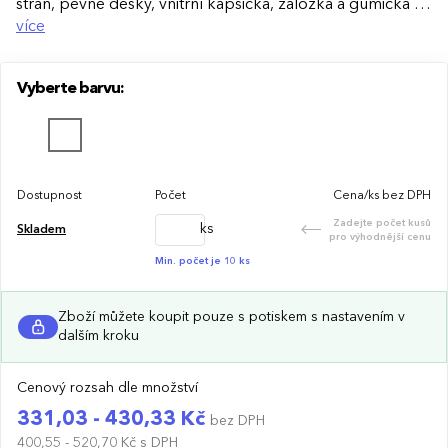
stran, pevné desky, vnitřní kapsička, záložka a gumička na
zavírání.
více
Vyberte barvu:
Dostupnost
Počet
Cena/ks bez DPH
Zadejte počet kusů
ks
Skladem
pro výhodnější cenu
Min. počet je 10 ks
Zboží můžete koupit pouze s potiskem s nastavením v
dalším kroku
Cenový rozsah dle množství
331,03 - 430,33 Kč
bez DPH
400,55 - 520,70 Kč
s DPH