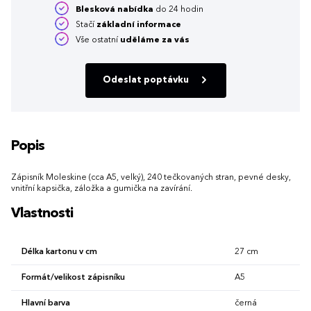
Blesková nabídka
do 24 hodin
Stačí
základní informace
Vše ostatní
uděláme za vás
Odeslat poptávku
Popis
Zápisník Moleskine (cca A5, velký), 240 tečkovaných stran, pevné desky,
vnitřní kapsička, záložka a gumička na zavírání.
Vlastnosti
Délka kartonu v cm
27 cm
Formát/velikost zápisníku
A5
Hlavní barva
černá