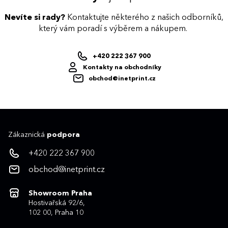
Nevíte si rady?
Kontaktujte některého z našich odborníků,
který vám poradí s výběrem a nákupem.
+420 222 367 900
Kontakty na obchodníky
obchod@inetprint.cz
Zákaznická
podpora
+420 222 367 900
obchod@inetprint.cz
Showroom Praha
Hostivařská 92/6,
102 00, Praha 10