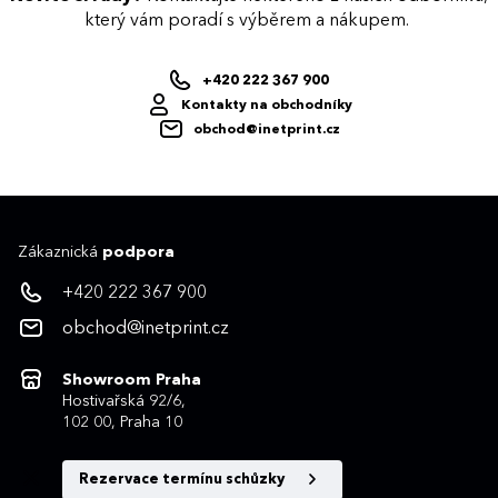
který vám poradí s výběrem a nákupem.
+420 222 367 900
Kontakty na obchodníky
obchod@inetprint.cz
Zákaznická
podpora
+420 222 367 900
obchod@inetprint.cz
Showroom Praha
Hostivařská 92/6,
102 00, Praha 10
Rezervace termínu schůzky