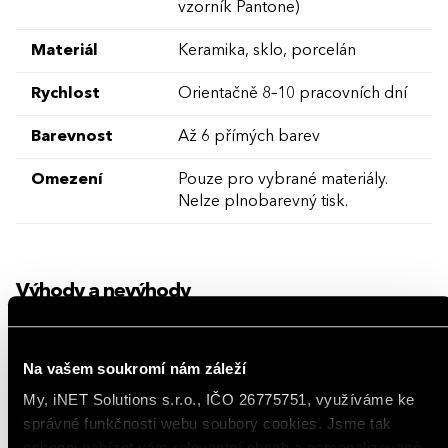
vzorník Pantone)
Materiál
Keramika, sklo, porcelán
Rychlost
Orientačně 8–10 pracovních dní
Barevnost
Až 6 přímých barev
Omezení
Pouze pro vybrané materiály.
Nelze plnobarevný tisk.
Výhody a nevýhody
Trvanlivý potisk skla a keramiky
Na vašem soukromí nám záleží
Potisk celého obvodu hrnků a sklenic
My, iNET Solutions s.r.o., IČO 26775751, využíváme ke
správné funkčnosti webu soubory cookies. Jsme tak
Potisk odolá i myčce nádobí
schopni nabízet vám relevantní obsah a personalizované