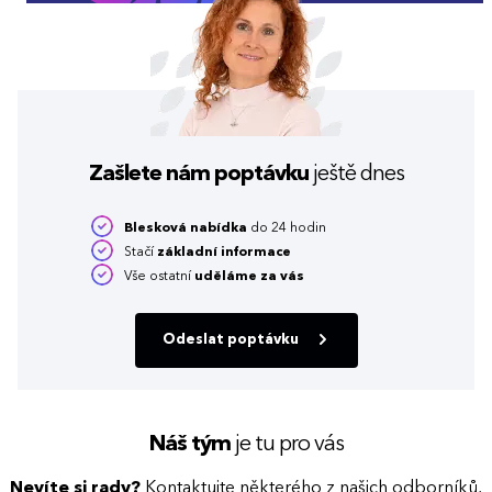
Zašlete nám poptávku
ještě dnes
Blesková nabídka
do 24 hodin
Stačí
základní informace
Vše ostatní
uděláme za vás
Odeslat poptávku
Náš tým
je tu pro vás
Nevíte si rady?
Kontaktujte některého z našich odborníků,