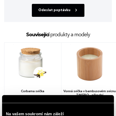
Odeslat poptávku
Související
produkty a modely
Corbama svíčka
Vonná svíčka v bambusovém svícnu
TAKEBO - přírodní
5 barev
47,82 - 66,41 Kč
134,11 - 188,74 Kč
Na vašem soukromí nám záleží