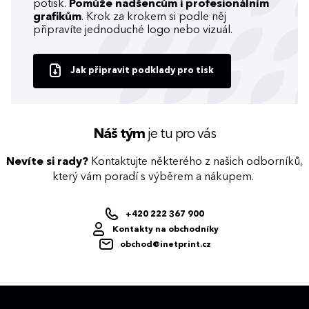
potisk.
Pomůže nadšencům i profesionálním
grafikům
. Krok za krokem si podle něj
připravíte jednoduché logo nebo vizuál.
Jak připravit podklady pro tisk
Náš tým
je tu pro vás
Nevíte si rady?
Kontaktujte některého z našich odborníků,
který vám poradí s výběrem a nákupem.
+420 222 367 900
Kontakty na obchodníky
obchod@inetprint.cz