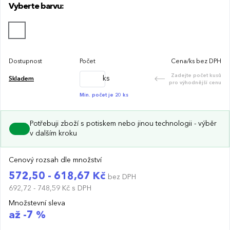
Vyberte barvu:
útulnosti. Neboť domov je tam, kde praská oheň. Knot je
vyroben z přírodního dřeva. Po vypálení využijte sklenici
jako krásnou vázu či pro další dekorační účely. Doba
hoření: 110-120 hodin.
Dostupnost
Počet
Cena/ks bez DPH
Zadejte počet kusů
ks
Skladem
pro výhodnější cenu
Min. počet je 20 ks
Potřebuji zboží s potiskem nebo jinou technologii - výběr
v dalším kroku
Cenový rozsah dle množství
572,50 - 618,67 Kč
bez DPH
692,72 - 748,59 Kč
s DPH
Množstevní sleva
až -7 %