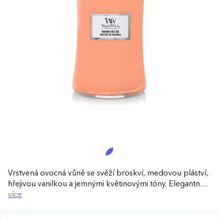
Vrstvená ovocná vůně se svěží broskví, medovou pláství,
hřejivou vanilkou a jemnými květinovými tóny. Elegantně
tvarovaná velká svíčka s typickým dřevěným víčkem
více
provoní váš domov a naplní ho jemným zvukem
praskajícího knotu, který podpoří atmosféru pohodlí a