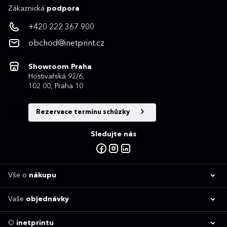
Zákaznická
podpora
+420 222 367 900
obchod@inetprint.cz
Showroom Praha
Hostivařská 92/6,
102 00, Praha 10
Rezervace termínu schůzky
Sledujte nás
Vše o
nákupu
Vaše
objednávky
O
inetprintu