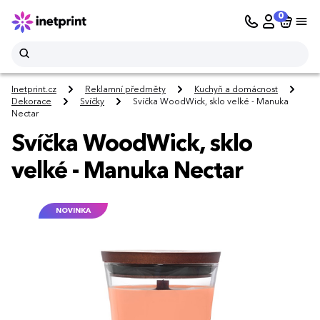
0
Inetprint.cz
Reklamní předměty
Kuchyň a domácnost
Dekorace
Svíčky
Svíčka WoodWick, sklo velké - Manuka
Nectar
Svíčka WoodWick, sklo
velké - Manuka Nectar
NOVINKA