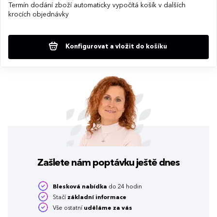
Termín dodání zboží automaticky vypočítá košík v dalších
krocích objednávky
Konfigurovat a vložit do košíku
Zašlete nám poptávku
ještě dnes
Blesková nabídka
do 24 hodin
Stačí
základní informace
Vše ostatní
uděláme za vás