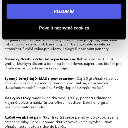
„ROZUMÍM“ souhlasíte s používáním cookies. Pro více
772,94 - 821,25 Kč
283,75 - 324,29 Kč
informací navštivte naši stránku
zásadách ochrany
ROZUMÍM
935,26 - 993,71 Kč (s DPH)
343,34 - 392,39 Kč (s DPH)
osobních údajů
.
Popis
Povolit nezbytné cookies
Elegantní koš v černém boxu z recyklovatelného polypropylenu nabízí
vybranou kolekci dobrot, které propojují tradici, kvalitu a sváteční
atmosféru. Skvělá volba pro klienty, kolegy či obchodní partnery.
Sušenky Grisbi s čokoládovým krémem:
Italské sušenky (135 g)
vynikají křehkým těstem a bohatou čokoládovou náplní. Jsou ideální pro
chvíle sladkého potěšení u kávy či čaje.
Sypaný černý čaj X-MAS s pomerančem:
Čaj (30 g) přináší výraznou
chuť černého čaje s jemnou pomerančovou linkou, která navodí
skutečnou vánoční atmosféru. Skvělý doplněk zimních večerů.
Český květový med:
Sklenička medu (200 g) pochází z chráněné
krajinné oblasti a nabízí čistou, přírodní sladkost. Dodá energii a
podtrhne sváteční chvíle.
Ručně vyráběné perníčky:
Tradiční české perníčky (30 g) pocházejí z
chráněné dílny. Spojují domácí chuť s poctivou ruční výrobou, čímž
přinášejí autenticitu a srdce do balíčku.