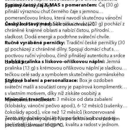
Sypaný černý čaj X-MAS s pomerančem:
Čaj (30 g)
potěšení u kávy či čaje.
přináší výraznou chuť černého čaje s jemnou
pomerančovou linkou, která navodí skutečnou vánoční
Český květový med:
Sklenička medu (200 g) pochází z
atmosféru. Skvělý doplněk zimních večerů.
chráněné krajinné oblasti a nabízí čistou, přírodní
sladkost. Dodá energii a podtrhne sváteční chvíle.
Ručně vyráběné perníčky:
Tradiční české perníčky (30
g) pocházejí z chráněné dílny. Spojují domácí chuť s
poctivou ruční výrobou, čímž přinášejí autenticitu a srdce
Italská pralinka s lískovo-oříškovou náplní:
Jemná
do balíčku.
pralinka (13 g) s krémovou oříškovou náplní je sladkou
tečkou celé sady a symbolem skutečného gurmánského
Stylové balení a personalizace:
Box je ozdoben
požitku.
sváteční mašlí a součástí ceny je papírová komplimentka
s vlastním motivem, díky níž získáte osobitý a
Minimální trvanlivost:
3 měsíce od data zabalení
reprezentativní dárek.
(klobásky, vánoční pečivo apod.), 6-12 měsíců (sušenky,
čokolády apod.), více než 12 měsíců (konzervované
Tento střední vánoční koš je perfektní volbou pro ty,
produkty, paštiky apod). Nutno uchovávat v chladném
kteří chtějí darovat eleganci, kvalitu a radost v jednom.
prostředí do max. 18-20 °C.