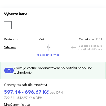
Vyberte barvu:
Dostupnost
Počet
Cena/ks bez DPH
Zadejte počet kusů
ks
Skladem
pro výhodnější cenu
Min. počet je 10 ks
Zboží je včetně přednastaveného potisku nebo jiné
technologie
Cenový rozsah dle množství
597,14 - 696,67 Kč
bez DPH
722,54 - 842,97 Kč
s DPH
Množstevní sleva