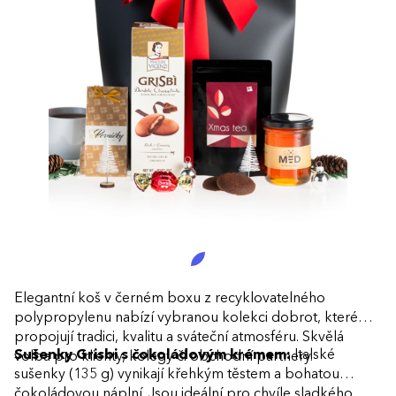
Elegantní koš v černém boxu z recyklovatelného
polypropylenu nabízí vybranou kolekci dobrot, které
propojují tradici, kvalitu a sváteční atmosféru. Skvělá
Sušenky Grisbi s čokoládovým krémem:
Italské
volba pro klienty, kolegy či obchodní partnery.
sušenky (135 g) vynikají křehkým těstem a bohatou
čokoládovou náplní. Jsou ideální pro chvíle sladkého