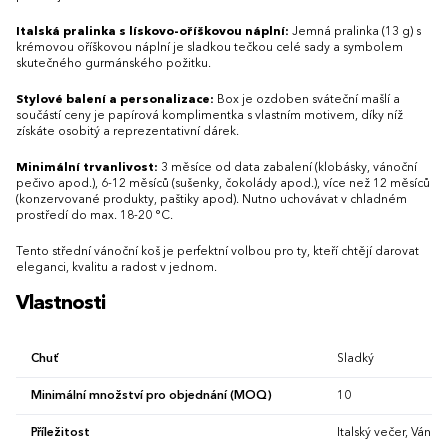
Italská pralinka s lískovo-oříškovou náplní:
Jemná pralinka (13 g) s
krémovou oříškovou náplní je sladkou tečkou celé sady a symbolem
skutečného gurmánského požitku.
Stylové balení a personalizace:
Box je ozdoben sváteční mašlí a
součástí ceny je papírová komplimentka s vlastním motivem, díky níž
získáte osobitý a reprezentativní dárek.
Minimální trvanlivost:
3 měsíce od data zabalení (klobásky, vánoční
pečivo apod.), 6-12 měsíců (sušenky, čokolády apod.), více než 12 měsíců
(konzervované produkty, paštiky apod). Nutno uchovávat v chladném
prostředí do max. 18-20 °C.
Tento střední vánoční koš je perfektní volbou pro ty, kteří chtějí darovat
eleganci, kvalitu a radost v jednom.
Vlastnosti
Chuť
Sladký
Minimální množství pro objednání (MOQ)
10
Příležitost
Italský večer, Vánoč