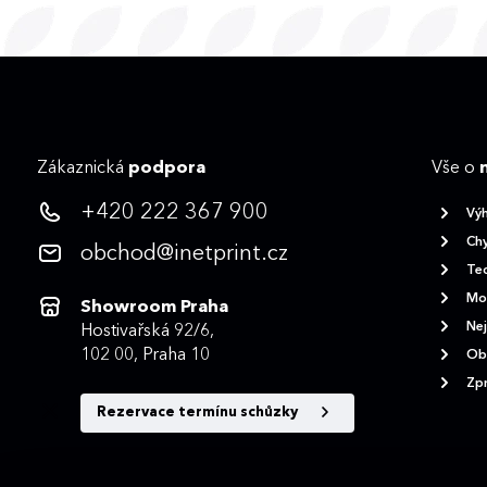
Zákaznická
podpora
Vše o
+420 222 367 900
Vý
Chy
obchod@inetprint.cz
Tec
Mož
Showroom Praha
Nej
Hostivařská 92/6,
102 00, Praha 10
Ob
Zpr
Rezervace termínu schůzky