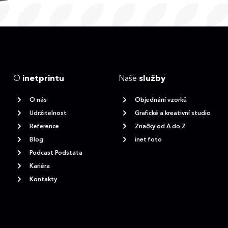
O
inetprintu
Naše
služby
O nás
Objednání vzorků
Udržitelnost
Grafické a kreativní studio
Reference
Značky od A do Z
Blog
inet foto
Podcast Podstata
Kariéra
Kontakty