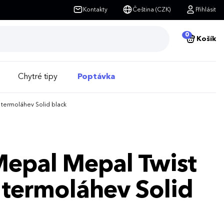
Kontakty
Čeština (CZK)
Přihlásit
0
Košík
Chytré tipy
Poptávka
 termoláhev Solid black
Mepal Mepal Twist
 termoláhev Solid