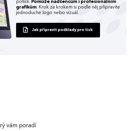
potisk.
Pomůže nadšencům i profesionálním
grafikům
. Krok za krokem si podle něj připravíte
jednoduché logo nebo vizuál.
Jak připravit podklady pro tisk
erý vám poradí