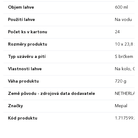
Objem lahve
600 ml
Použití lahve
Na vodu
Počet ks v kartonu
24
Rozměry produktu
10 x 23,8 x
Typ uzávěru a pití
S brčkem
Vlastnosti lahve
Na kolo, C
Váha produktu
720 g
Země původu - zdrojová data dodavatele
NETHERLA
Značky
Mepal
Kód produktu
1.717599.2