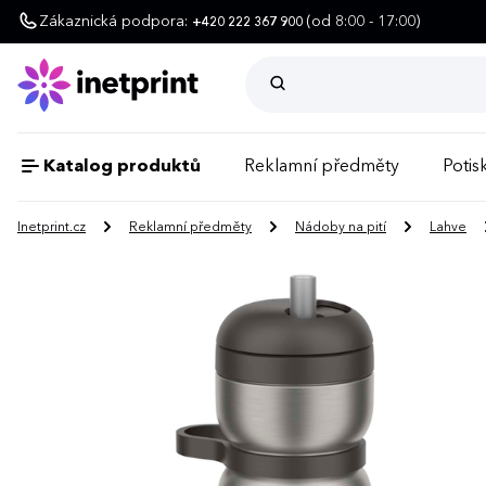
Zákaznická podpora:
(od 8:00 - 17:00)
+420 222 367 900
Katalog produktů
Reklamní předměty
Potisk
Inetprint.cz
Reklamní předměty
Nádoby na pití
Lahve