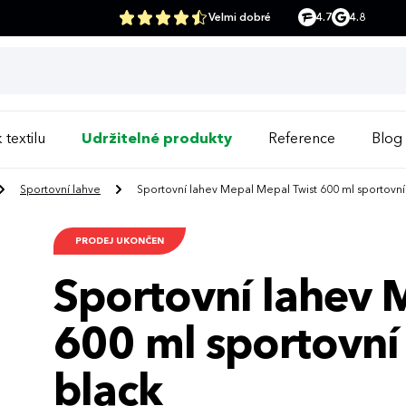
Velmi dobré
4.7
4.8
 textilu
Udržitelné produkty
Reference
Blog
Sportovní lahve
Sportovní lahev Mepal Mepal Twist 600 ml sportovní
PRODEJ UKONČEN
Sportovní lahev 
600 ml sportovní
black