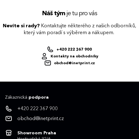
Náš tým
je tu pro vás
Nevíte si rady?
Kontaktujte některého z našich odborníků,
který vám poradí s výběrem a nákupem.
+420 222 367 900
Kontakty na obchodníky
obchod@inetprint.cz
Zákaznická
podpora
+420 222 367 900
obchod@inetprint.cz
Showroom Praha
Hostivařská 92/6,