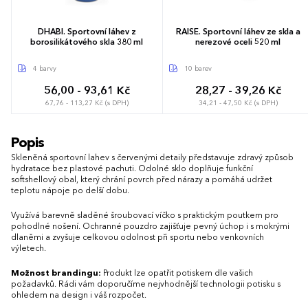
DHABI. Sportovní láhev z
RAISE. Sportovní láhev ze skla a
borosilikátového skla 380 ml
nerezové oceli 520 ml
4 barvy
10 barev
56,00 - 93,61 Kč
28,27 - 39,26 Kč
67,76 - 113,27 Kč (s DPH)
34,21 - 47,50 Kč (s DPH)
Popis
Skleněná sportovní lahev s červenými detaily představuje zdravý způsob
hydratace bez plastové pachuti. Odolné sklo doplňuje funkční
softshellový obal, který chrání povrch před nárazy a pomáhá udržet
teplotu nápoje po delší dobu.
Využívá barevně sladěné šroubovací víčko s praktickým poutkem pro
pohodlné nošení. Ochranné pouzdro zajišťuje pevný úchop i s mokrými
dlaněmi a zvyšuje celkovou odolnost při sportu nebo venkovních
výletech.
Možnost brandingu:
Produkt lze opatřit potiskem dle vašich
požadavků. Rádi vám doporučíme nejvhodnější technologii potisku s
ohledem na design i váš rozpočet.