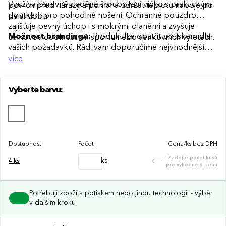
Využívá barevně sladěné šroubovací víčko s praktickým
povrch před nárazy a pomáhá udržet teplotu nápoje po
poutkem pro pohodlné nošení. Ochranné pouzdro
delší dobu.
zajišťuje pevný úchop i s mokrými dlaněmi a zvyšuje
Možnost brandingu:
Produkt lze opatřit potiskem dle
celkovou odolnost při sportu nebo venkovních výletech.
vašich požadavků. Rádi vám doporučíme nejvhodnější
technologii potisku s ohledem na design i váš rozpočet.
více
Vyberte barvu:
Dostupnost
Počet
Cena/ks bez DPH
Zadejte počet kusů
ks
4
ks
pro výhodnější cenu
Potřebuji zboží s potiskem nebo jinou technologii - výběr
v dalším kroku