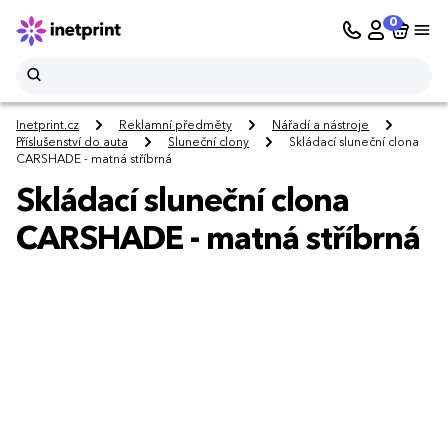
0
Inetprint.cz
Reklamní předměty
Nářadí a nástroje
Příslušenství do auta
Sluneční clony
Skládací sluneční clona
CARSHADE - matná stříbrná
Skládací sluneční clona
CARSHADE - matná stříbrná