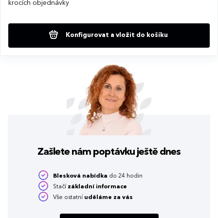
krocích objednávky
Konfigurovat a vložit do košíku
Zašlete nám poptávku
ještě dnes
Blesková nabídka
do 24 hodin
Stačí
základní informace
Vše ostatní
uděláme za vás