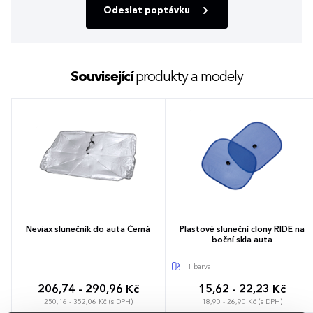
Odeslat poptávku
Související
produkty a modely
Neviax slunečník do auta Černá
Plastové sluneční clony RIDE na
boční skla auta
1 barva
206,74 - 290,96 Kč
15,62 - 22,23 Kč
250,16 - 352,06 Kč (s DPH)
18,90 - 26,90 Kč (s DPH)