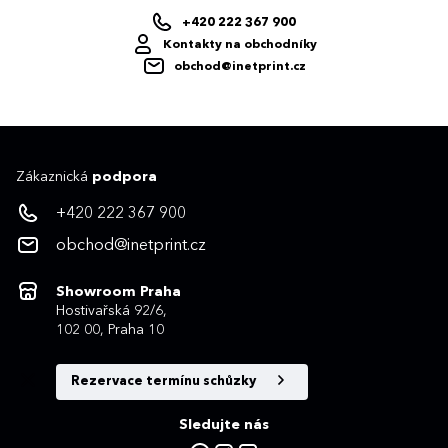
+420 222 367 900
Kontakty na obchodníky
obchod@inetprint.cz
Zákaznická
podpora
+420 222 367 900
obchod@inetprint.cz
Showroom Praha
Hostivařská 92/6,
102 00, Praha 10
Rezervace termínu schůzky
Sledujte nás