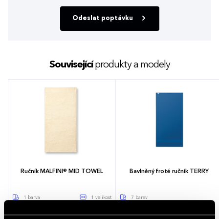
Odeslat poptávku
Související
produkty a modely
Ručník MALFINI® MID TOWEL
Bavlněný froté ručník TERRY
1 barva
1 velikost
7 barev
154,66 - 188,17 Kč
89,59 - 124,45 Kč