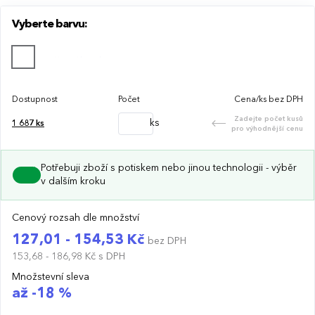
Bordura 3,5 cm a 1,5 cm.
Vyberte barvu:
Dostupnost
Počet
Cena/ks bez DPH
Zadejte počet kusů
ks
1 687
ks
pro výhodnější cenu
Potřebuji zboží s potiskem nebo jinou technologii - výběr
v dalším kroku
Cenový rozsah dle množství
127,01 - 154,53 Kč
bez DPH
153,68 - 186,98 Kč
s DPH
Množstevní sleva
až -18 %