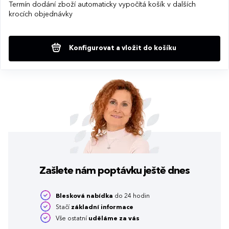
Termín dodání zboží automaticky vypočítá košík v dalších
krocích objednávky
Konfigurovat a vložit do košíku
Zašlete nám poptávku
ještě dnes
Blesková nabídka
do 24 hodin
Stačí
základní informace
Vše ostatní
uděláme za vás