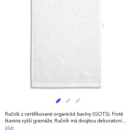
Ručník z certifikované organické bavlny (GOTS). Froté
tkanina vyšší gramáže. Ručník má dvojitou dekorativní
borduru. Materiál je měkký a vysoce savý. Etiketa slouží
více
také jakou poutko k zavěšení. Ideální pro výšivku.