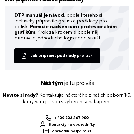
DTP manuál je návod
, podle kterého si
technicky připravíte grafické podklady pro
potisk.
Pomůže nadšencům i profesionálním
grafikům
. Krok za krokem si podle něj
připravíte jednoduché logo nebo vizuál.
Jak připravit podklady pro tisk
Náš tým
je tu pro vás
Nevíte si rady?
Kontaktujte některého z našich odborníků,
který vám poradí s výběrem a nákupem.
+420 222 367 900
Kontakty na obchodníky
obchod@inetprint.cz