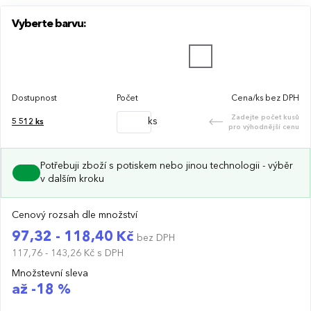
Šířka ozdobného proužku, v barevném tónu ručníku, je
Vyberte barvu:
3,5 cm.
Dostupnost
Počet
Cena/ks bez DPH
Zadejte počet kusů
ks
5 512
ks
pro výhodnější cenu
Potřebuji zboží s potiskem nebo jinou technologii - výběr
v dalším kroku
Cenový rozsah dle množství
97,32 - 118,40 Kč
bez DPH
117,76 - 143,26 Kč
s DPH
Množstevní sleva
až -18 %