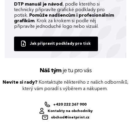
DTP manuál je návod
, podle kterého si
technicky připravíte grafické podklady pro
potisk.
Pomůže nadšencům i profesionálním
grafikům
. Krok za krokem si podle něj
připravíte jednoduché logo nebo vizuál.
Jak připravit podklady pro tisk
Náš tým
je tu pro vás
Nevíte si rady?
Kontaktujte některého z našich odborníků,
který vám poradí s výběrem a nákupem.
+420 222 367 900
Kontakty na obchodníky
obchod@inetprint.cz