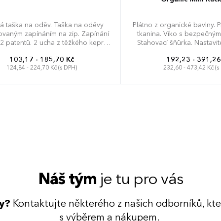
á taška na oděv. Taška na oděvy
Plátno z organické bavlny. 
rovaným zapínáním na zip. Zapínání
tkanina. Víko s bezpečným
2 patentů. 2 ucha z těžkého kepru.
Stahovací šňůrka. Nastavi
né švy. Detaily z PU. Dodávka bez
popruhy ze stejné látky. Uc
103,17 - 185,70 Kč
192,23 - 391,26
obsahu/dekorace.
5 litrů. Dodávka bez deko
124,84 - 224,70 Kč (s DPH)
232,60 - 473,42 Kč (s
110 x 60 cm
22 x 30 x 12 c
Náš tým
je tu pro vás
dy?
Kontaktujte některého z našich odborníků, kt
s výběrem a nákupem.