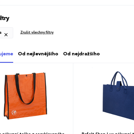
certifikací. S velkorysým vnitřním objemem 20 litrů a praktickým klí
nákup nebo pracovní pomůcky. Přináší vyztužená tkaná bavlněná ucha, která zaručují optimální komfort při
nošení v ruce i přes rameno. Horní uzavírání na knoflík chrání ulo
celé tašky. Možnost brandingu: Produkt lze opatřit potiskem dle vašich požadavků. Rádi vám doporučíme
ltry
nejvhodnější technologii potisku s ohledem na design i váš rozpoče
a
Zrušit všechny filtry
ujeme
Od nejlevnějšího
Od nejdražšího