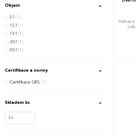
Dekrox
Objem
5 l
(1)
Nákupní 
12 l
(1)
odbo
13 l
(1)
20 l
(1)
50 l
(1)
Certifikace a normy
Certifikace GRS
(1)
Skladem ks