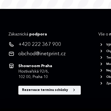
Zákaznická
podpora
Vše o
+420 222 367 900
Vý
Chy
obchod@inetprint.cz
Tec
Mož
Showroom Praha
Nej
Hostivařská 92/6,
102 00, Praha 10
Ob
Zpr
Rezervace termínu schůzky