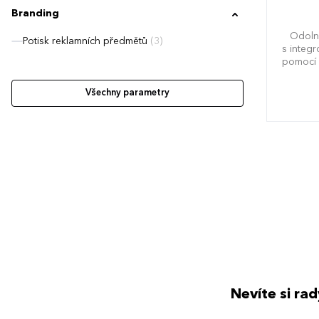
Branding
Odoln
Potisk reklamních předmětů
(3)
s integ
pomocí 
Výztuž
Všechny parametry
Nevíte si ra