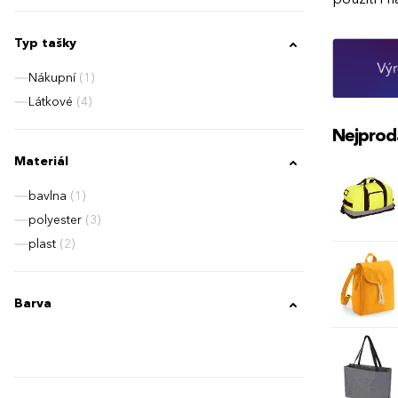
Typ tašky
Nákupní
(1)
Látkové
(4)
Nejprod
Materiál
bavlna
(1)
polyester
(3)
plast
(2)
Barva