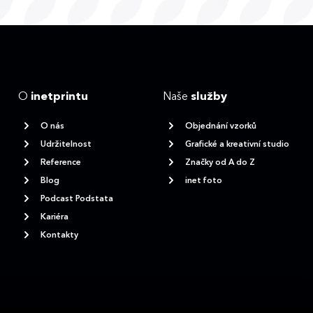
O
inetprintu
Naše
služby
O nás
Objednání vzorků
Udržitelnost
Grafické a kreativní studio
Reference
Značky od A do Z
Blog
inet foto
Podcast Podstata
Kariéra
Kontakty