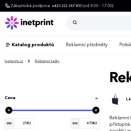
Zákaznická podpora:
(od 8:00 - 17:00)
+420 222 367 900
Katalog produktů
Reklamní předměty
Potisk
Inetprint.cz
Reklamní tašky
Rek
Cena
Lá
Reklamní t
OD:
DO:
přístupná
použití i 