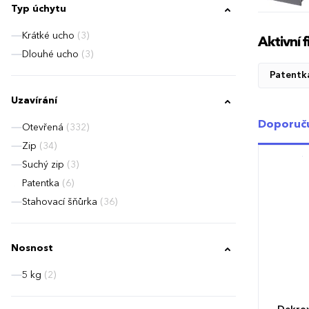
Typ úchytu
Krátké ucho
(3)
Aktivní fi
Dlouhé ucho
(3)
Patentk
Uzavírání
Doporuč
Otevřená
(332)
Zip
(34)
Suchý zip
(3)
Patentka
(6)
Stahovací šňůrka
(36)
Nosnost
5 kg
(2)