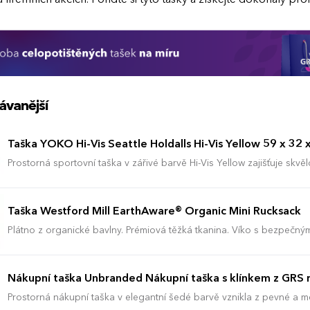
ávanější
Taška YOKO Hi-Vis Seattle Holdalls Hi-Vis Yellow 59 x 32 
Prostorná sportovní taška v zářivé barvě Hi-Vis Yellow zajišťuje skvě
vybavení v náročných podmínkách. Robustní konstrukce z vodotěsné
obsah před deštěm a vlhkostí, zatímco reflexní pásky na všech stran
Zahrnuje hlavní komoru o objemu 50 litrů se zpevněnou základní de
Taška Westford Mill EarthAware® Organic Mini Rucksack
rychlý přístup k drobnostem. Nastavitelný ramenní popruh spolu s p
usnadňuje manipulaci i při plném zatížení těžkým nákladem. Možnost brandingu: Produkt lze opatřit potiskem
Plátno z organické bavlny. Prémiová těžká tkanina. Víko s bezpečným
dle vašich požadavků. Rádi vám doporučíme nejvhodnější technologi
Nastavitelné ramenní popruhy ze stejné látky. Ucho. Kapacita: 5 lit
rozpočet.
Nákupní taška Unbranded Nákupní taška s klínkem z GRS re
Prostorná nákupní taška v elegantní šedé barvě vznikla z pevné a mě