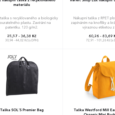
 nákupní taška z recyklovaného
Refelt Shop Lux nákupní 
materiálu
taška s recyklovaného a biologicky
Nákupní taška z RPET plst
uratelného plastu. Zavírání na
zapínáním na knoflíky a krá
patentku. 120 g/m2.
výraznou etiketou z
25,57 - 36,38 Kč
60,26 - 83,69 
30,94 - 44,02 Kč (s DPH)
72,91 - 101,26 Kč (s
Taška SOL´S Premier Bag
Taška Westford Mill E
Organic Mini Ruc