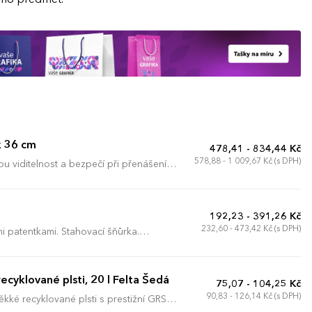
x 36 cm
478,41 - 834,44 Kč
578,88 - 1 009,67 Kč (s DPH)
lou viditelnost a bezpečí při přenášení
ho polyesteru 600D spolehlivě chrání
ách zvyšují pasivní ochranu za šera.
skou a praktickou přední kapsu pro
192,23 - 391,26 Kč
olstrovanými úchyty na koncích
232,60 - 473,42 Kč (s DPH)
i patentkami. Stahovací šňůrka.
i potisku s ohledem na design i váš
rů. Dodávka bez dekorace/obsahu.
cyklované plsti, 20 l Felta Šedá
75,07 - 104,25 Kč
90,83 - 126,14 Kč (s DPH)
kké recyklované plsti s prestižní GRS