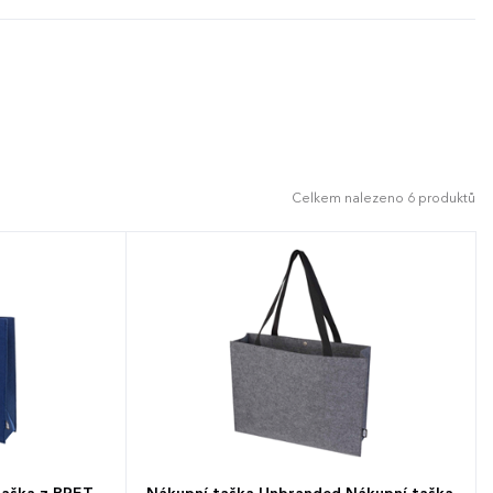
nkem na dně bezpečně pojme i rozměrnější
žený obsah a pomáhá udržet úhledný tvar
t.
Celkem nalezeno 6 produktů