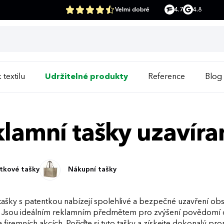
Velmi dobré
4.7
4.8
 textilu
Udržitelné produkty
Reference
Blog
lamní tašky uzavír
tkové tašky
Nákupní tašky
ašky s patentkou nabízejí spolehlivé a bezpečné uzavření obsa
. Jsou ideálním reklamním předmětem pro zvýšení povědomí o v
na firemních akcích. Pořiďte si tyto tašky a získejte dokonalý p