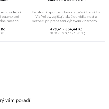
Prémiová těžká
Prostorná sportovní taška v zářivé barvě Hi-
i patentkami.
Vis Yellow zajišťuje skvělou viditelnost a
telné ramenní
bezpečí při přenášení vybavení v náročných
ho. Kapacita:
podmínkách. Robustní konstrukce z
 Kč
478,41 - 834,44 Kč
race/obsahu.
vodotěsného polyesteru 600D spolehlivě
 DPH)
578,88 - 1 009,67 Kč (s DPH)
chrání obsah před deštěm a vlhkostí,
zatímco reflexní pásky na všech stranách
zvyšují pasivní ochranu za šera. Zahrnuje
m
hlavní komoru o objemu 50 litrů se
zpevněnou základní deskou a praktickou
přední kapsu pro rychlý přístup k
drobnostem. Nastavitelný ramenní popruh
spolu s polstrovanými úchyty na koncích
usnadňuje manipulaci i při plném zatížení
těžkým nákladem. Možnost brandingu:
Produkt lze opatřit potiskem dle vašich
požadavků. Rádi vám doporučíme
nejvhodnější technologii potisku s ohledem
na design i váš rozpočet.
erý vám poradí