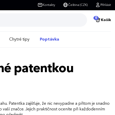
Kontakty
Čeština (CZK)
Přihlásit
0
Košík
Chytré tipy
Poptávka
ané patentkou
hu. Patentka zajišťuje, že nic nevypadne a přitom je snadno
aší značce. Jejich praktičnost oceníte při každodenním
romo předmět.