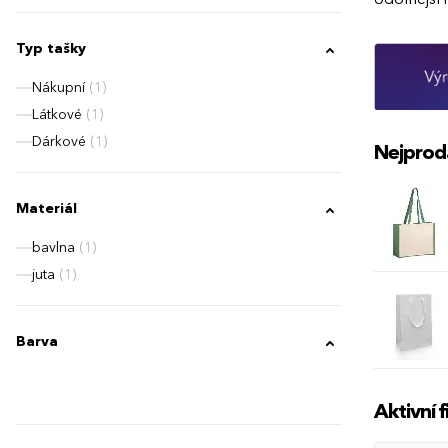
Typ tašky
Nákupní
(1)
Látkové
(1)
Dárkové
(1)
Nejprod
Materiál
bavlna
(1)
juta
(1)
Barva
Aktivní fi