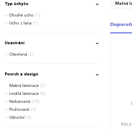
Matná l
Typ úchytu
Dlouhé ucho
(1)
Ucho z lana
(1)
Doporuč
Uzavírání
Otevřená
(2)
Povrch a design
Matná laminace
(2)
Lesklá laminace
(6)
Nebarvené
(29)
Pruhované
(3)
Vánoční
(3)
Bílá 