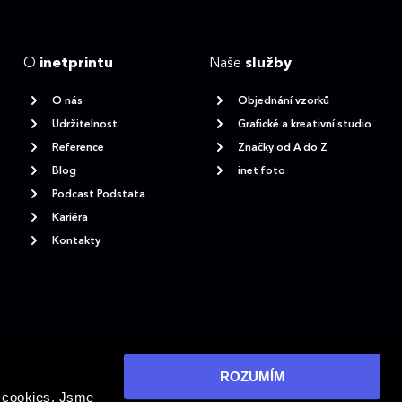
O
inetprintu
Naše
služby
O nás
Objednání vzorků
Udržitelnost
Grafické a kreativní studio
Reference
Značky od A do Z
Blog
inet foto
Podcast Podstata
Kariéra
Kontakty
ROZUMÍM
y cookies. Jsme