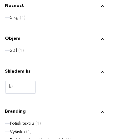
Nosnost
5 kg
(1)
Objem
20 l
(1)
Skladem ks
Branding
Potisk textilu
(1)
Výšivka
(1)