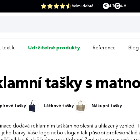
Velmi dobré
4.7
4.8
 textilu
Udržitelné produkty
Reference
Blog
lamní tašky s matno
pírové tašky
Látkové tašky
Nákupní tašky
inace dodává reklamním taškám noblesní a uhlazený vzhled. T
 jeho barvy. Vaše logo nebo slogan tak působí profesionálně a 
i vůči vlhkosti a běžnému opotřebení. Zvolte tento stylový a p