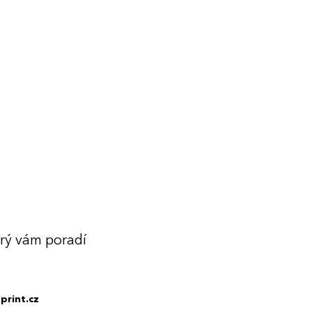
erý vám poradí
print.cz