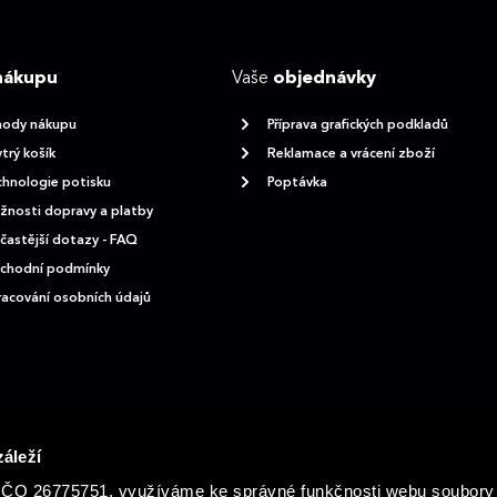
nákupu
Vaše
objednávky
hody nákupu
Příprava grafických podkladů
trý košík
Reklamace a vrácení zboží
hnologie potisku
Poptávka
nosti dopravy a platby
častější dotazy - FAQ
chodní podmínky
acování osobních údajů
áleží
., IČO 26775751, využíváme ke správné funkčnosti webu soubor