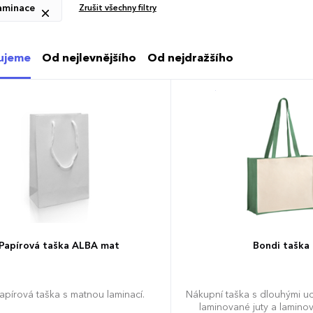
aminace
Zrušit všechny filtry
ujeme
Od nejlevnějšího
Od nejdražšího
Papírová taška ALBA mat
Bondi taška
papírová taška s matnou laminací.
Nákupní taška s dlouhými u
laminované juty a lamino