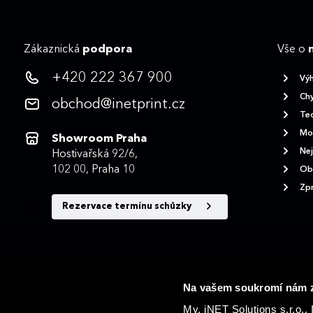
Zákaznická
podpora
Vše o
+420 222 367 900
Vý
Chy
obchod@inetprint.cz
Tec
Mož
Showroom Praha
Nej
Hostivařská 92/6,
102 00, Praha 10
Ob
Zpr
Rezervace termínu schůzky
Na vašem soukromí nám z
My, iNET Solutions s.r.o