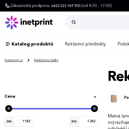
Zákaznická podpora:
(od 8:00 - 17:00)
+420 222 367 900
Katalog produktů
Reklamní předměty
Potisk
Inetprint.cz
Reklamní tašky
Rek
Cena
Pa
Matná lam
OD:
DO:
zvýrazňuje
odolnější 