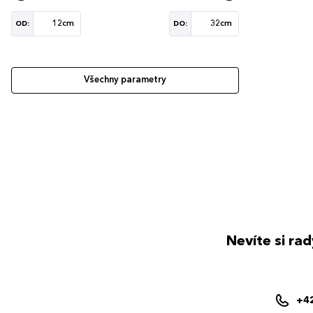
OD:
DO:
Všechny parametry
Nevíte si ra
+4