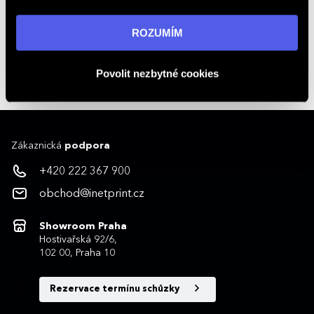
„ROZUMÍM“ souhlasíte s používáním cookies. Pro více
informací navštivte naši stránku
zásadách ochrany
ROZUMÍM
+420 222 367 900
osobních údajů
.
Kontakty na obchodníky
obchod@inetprint.cz
Povolit nezbytné cookies
Zákaznická
podpora
+420 222 367 900
obchod@inetprint.cz
Showroom Praha
Hostivařská 92/6,
102 00, Praha 10
Rezervace termínu schůzky