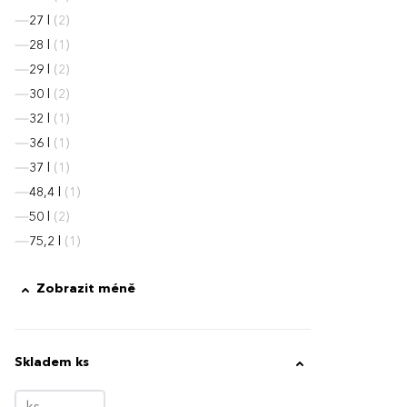
27 l
(2)
28 l
(1)
29 l
(2)
30 l
(2)
32 l
(1)
36 l
(1)
37 l
(1)
48,4 l
(1)
50 l
(2)
75,2 l
(1)
Zobrazit méně
Skladem ks