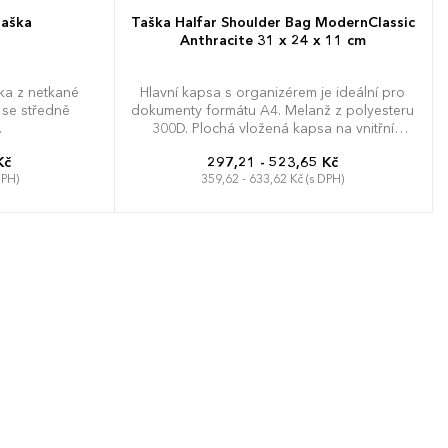
taška
Taška Halfar Shoulder Bag ModernClassic
Anthracite 31 x 24 x 11 cm
ka z netkané
Hlavní kapsa s organizérem je ideální pro
, se středně
dokumenty formátu A4. Melanž z polyesteru
.
300D. Plochá vložená kapsa na vnitřní
straně. Polybavlněný ramenní popruh
Kč
297,21 - 523,65 Kč
s nastavitelnou délkou. Velká chlopeň se
DPH)
359,62 - 633,62 Kč (s DPH)
suchým zipem. Dodávka bez
dekorace/obsahu. Kapacita: cca. 8 litrů.