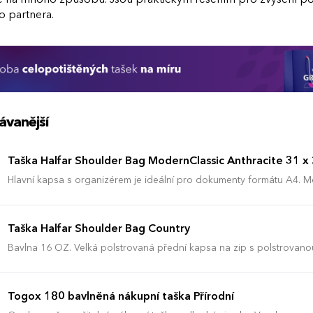
o partnera.
ávanější
Taška Halfar Shoulder Bag ModernClassic Anthracite 31 x
Hlavní kapsa s organizérem je ideální pro dokumenty formátu A4. M
kapsa na vnitřní straně. Polybavlněný ramenní popruh s nastaviteln
Dodávka bez dekorace/obsahu. Kapacita: cca. 8 litrů.
Taška Halfar Shoulder Bag Country
Bavlna 16 OZ. Velká polstrovaná přední kapsa na zip s polstrovanou
přední kapsa. Klopa se zapínáním na magnet a přední kapsou na zip
ramenním polstrováním. Vysoce kvalitní kovové doplňky a imitace k
dekorace/obsahu. Kapacita: cca. 8 litrů.
Togox 180 bavlněná nákupní taška Přírodní