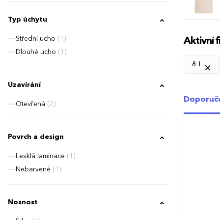
Typ úchytu
Střední ucho
(1)
Aktivní fi
Dlouhé ucho
(1)
8 l
Uzavírání
Doporuč
Otevřená
(2)
Povrch a design
Lesklá laminace
(1)
Nebarvené
(1)
Nosnost