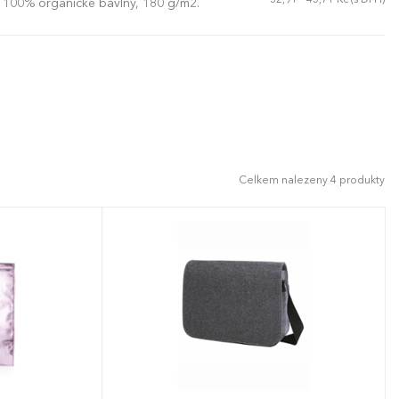
32,91 - 45,71 Kč (s DPH)
 100% organické bavlny, 180 g/m2.
Celkem nalezeny 4 produkty