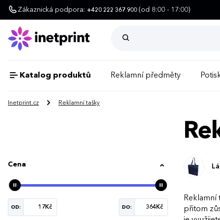
Zákaznická podpora:
(od 8:00 - 17:00)
+420 222 367 900
Katalog produktů
Reklamní předměty
Potisk
Inetprint.cz
Reklamní tašky
Rek
Cena
Lá
Reklamní t
OD:
DO:
přitom zůs
je využije