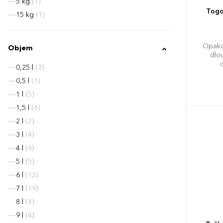
5 kg
(1)
Togo
15 kg
(1)
Opako
Objem
dlo
0,25 l
(3)
0,5 l
(1)
1 l
(5)
1,5 l
(6)
2 l
(2)
3 l
(4)
4 l
(6)
5 l
(5)
6 l
(12)
7 l
(19)
8 l
(4)
9 l
(4)