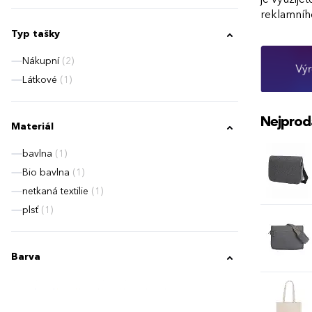
reklamníh
Typ tašky
Nákupní
(2)
Látkové
(1)
Nejprod
Materiál
bavlna
(1)
Bio bavlna
(1)
netkaná textilie
(1)
plsť
(1)
Barva