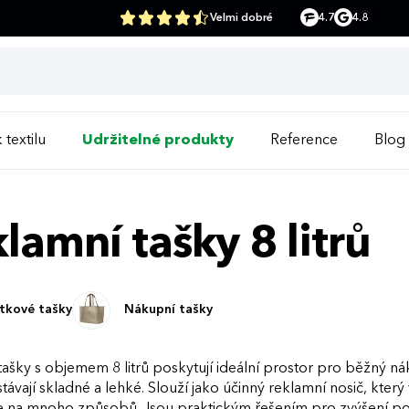
Velmi dobré
4.7
4.8
 textilu
Udržitelné produkty
Reference
Blog
lamní tašky 8 litrů
tkové tašky
Nákupní tašky
ašky s objemem 8 litrů poskytují ideální prostor pro běžný ná
távají skladné a lehké. Slouží jako účinný reklamní nosič, kte
te na mnoho způsobů. Jsou praktickým řešením pro zvýšení pov