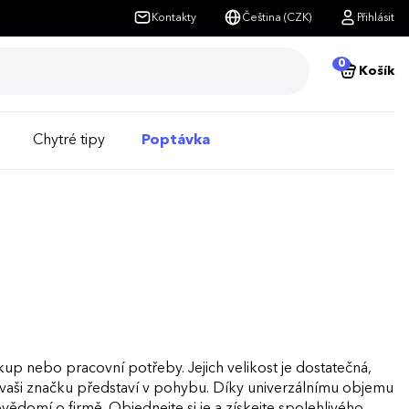
Kontakty
Čeština (CZK)
Přihlásit
0
Košík
Chytré tipy
Poptávka
kup nebo pracovní potřeby. Jejich velikost je dostatečná,
rý vaši značku představí v pohybu. Díky univerzálnímu objemu
ědomí o firmě. Objednejte si je a získejte spolehlivého