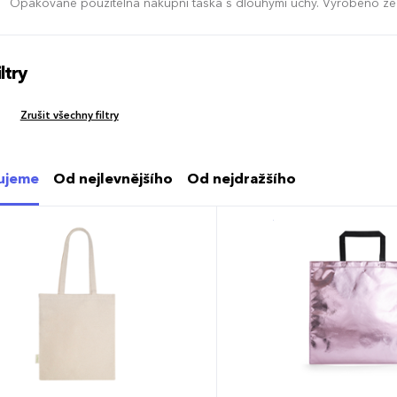
Opakovaně použitelná nákupní taška s dlouhými uchy. Vyrobeno ze
ltry
Zrušit všechny filtry
ujeme
Od nejlevnějšího
Od nejdražšího