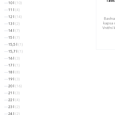
Tašk
10 l
(10)
11 l
(4)
12 l
(14)
Bavlna
kapsa 
13 l
(2)
Vnitřní
14 l
(7)
Klopa 
kapsou n
15 l
(7)
s proši
15,5 l
(1)
kvali
z po
15,7 l
(1)
dekora
16 l
(3)
17 l
(1)
18 l
(8)
19 l
(3)
20 l
(16)
21 l
(3)
22 l
(4)
23 l
(2)
24 l
(2)