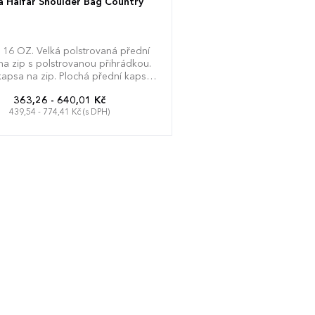
a Halfar Shoulder Bag Country
 16 OZ. Velká polstrovaná přední
na zip s polstrovanou přihrádkou.
 kapsa na zip. Plochá přední kapsa.
se zapínáním na magnet a přední
363,26 - 640,01 Kč
a zip. Nastavitelný ramenní popruh
439,54 - 774,41 Kč (s DPH)
tým ramenním polstrováním. Vysoce
tní kovové doplňky a imitace kůže
lyuretanu a veluru. Dodávka bez
ce/obsahu. Kapacita: cca. 8 litrů.