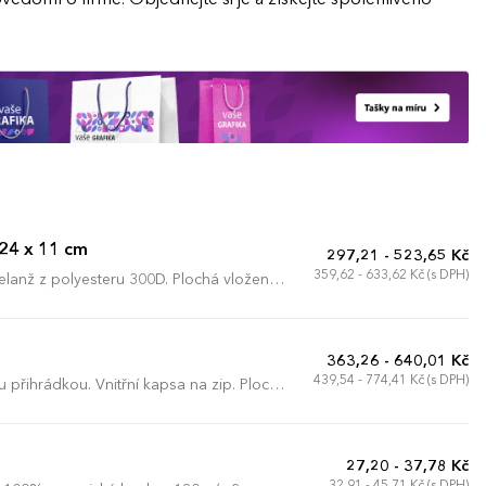
 24 x 11 cm
297,21 - 523,65 Kč
359,62 - 633,62 Kč (s DPH)
elanž z polyesteru 300D. Plochá vložená
ou délkou. Velká chlopeň se suchým zipem.
363,26 - 640,01 Kč
439,54 - 774,41 Kč (s DPH)
 přihrádkou. Vnitřní kapsa na zip. Plochá
. Nastavitelný ramenní popruh s prošitým
ůže z polyuretanu a veluru. Dodávka bez
27,20 - 37,78 Kč