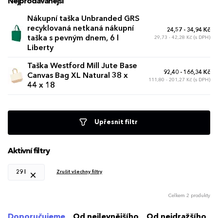
Nejprodávanější
Nákupní taška Unbranded GRS
recyklovaná netkaná nákupní
24,57 - 34,94 Kč
taška s pevným dnem, 6 l
29,73 - 42,28 Kč (s DPH)
Liberty
Taška Westford Mill Jute Base
92,40 - 166,34 Kč
Canvas Bag XL Natural 38 x
111,80 - 201,27 Kč (s DPH)
44 x 18
Upřesnit filtr
Aktivní filtry
29 l
Zrušit všechny filtry
Celkem 2 produkty
Doporučujeme
Od nejlevnějšího
Od nejdražšího