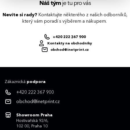
nejvhodnější technologii potisku s
Náš tým
je tu pro vás
ohledem na design i váš rozpočet.
Nevíte si rady?
Kontaktujte některého z našich odborníků,
který vám poradí s výběrem a nákupem.
+420 222 367 900
Kontakty na obchodníky
obchod@inetprint.cz
Zákaznická
podpora
+420 222 367 900
obchod@inetprint.cz
Showroom Praha
Hostivařská 92/6,
102 00, Praha 10