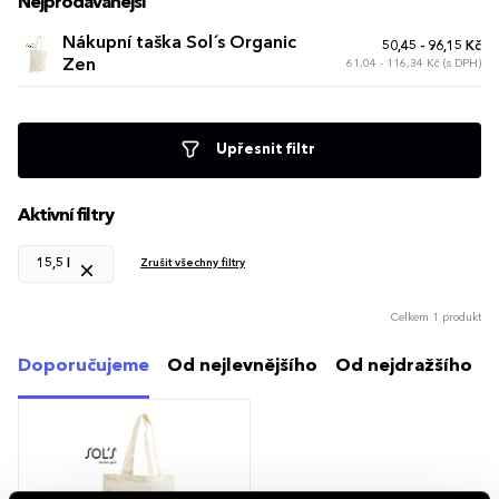
Nejprodávanější
Nákupní taška Sol´s Organic
50,45 - 96,15 Kč
Zen
61,04 - 116,34 Kč (s DPH)
Upřesnit filtr
Aktivní filtry
15,5 l
Zrušit všechny filtry
Celkem 1 produkt
Doporučujeme
Od nejlevnějšího
Od nejdražšího